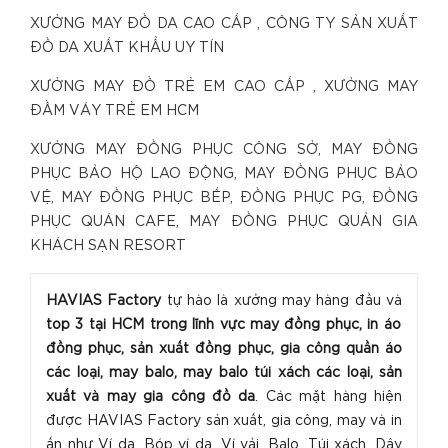
XƯỞNG MAY ĐỒ DA CAO CẤP , CÔNG TY SẢN XUẤT
ĐỒ DA XUẤT KHẨU UY TÍN
XƯỞNG MAY ĐỒ TRẺ EM CAO CẤP , XƯỞNG MAY
ĐẦM VÁY TRẺ EM HCM
XƯỞNG MAY ĐỒNG PHỤC CÔNG SỞ, MAY ĐỒNG
PHỤC BẢO HỘ LAO ĐỘNG, MAY ĐỒNG PHỤC BẢO
VỆ, MAY ĐỒNG PHỤC BẾP, ĐỒNG PHỤC PG, ĐỒNG
PHỤC QUÁN CAFE, MAY ĐỒNG PHỤC QUẢN GIA
KHÁCH SẠN RESORT
HAVIAS Factory
tự hào là xưởng may hàng đầu và
top 3 tại HCM trong lĩnh vực may đồng phục, in áo
đồng phục, sản xuất đồng phục, gia công quần áo
các loại, may balo, may balo túi xách các loại, sản
xuất và may gia công đồ da
. Các mặt hàng hiện
được HAVIAS Factory sản xuất, gia công, may và in
ấn như Ví da, Bóp ví da, Ví vải, Balo, Túi xách, Dây