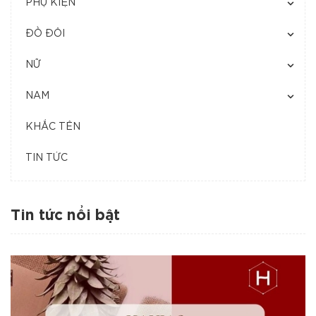
PHỤ KIỆN
ĐỒ ĐÔI
NỮ
NAM
KHẮC TÊN
TIN TỨC
Tin tức nổi bật