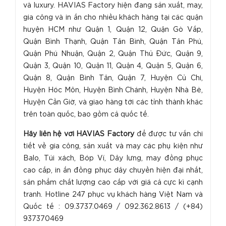
và luxury. HAVIAS Factory hiện đang sản xuất, may,
gia công và in ấn cho nhiều khách hàng tại các quận
huyện HCM như Quận 1, Quận 12, Quận Gò Vấp,
Quận Bình Thạnh, Quận Tân Bình, Quận Tân Phú,
Quận Phú Nhuận, Quận 2, Quận Thủ Đức, Quận 9,
Quận 3, Quận 10, Quận 11, Quận 4, Quận 5, Quận 6,
Quận 8, Quận Bình Tân, Quận 7, Huyện Củ Chi,
Huyện Hóc Môn, Huyện Bình Chánh, Huyện Nhà Bè,
Huyện Cần Giờ, và giao hàng tới các tỉnh thành khác
trên toàn quốc, bao gồm cả quốc tế.
H
ãy liên hệ với HAVIAS Factory
để được tư vấn chi
tiết về gia công, sản xuất và may các phụ kiện như
Balo, Túi xách, Bóp Ví, Dây lưng, may đồng phục
cao cấp, in ấn đồng phục dây chuyền hiện đại nhất,
sản phẩm chất lượng cao cấp với giá cả cực kì cạnh
tranh. Hotline 247 phục vụ khách hàng Việt Nam và
Quốc tế : 09.3737.0469 / 092.362.8613 / (+84)
937370469