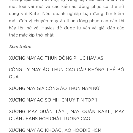
một loại vải mới và các kiểu áo đồng phục có thể sử
dụng vải Kate. Nếu doanh nghiệp bạn đang tìm kiếm
một đơn vị chuyên may áo thun đồng phục cao cấp thì
hãy liên hệ với
Havias
để được tư vấn và giải đáp các
thắc mắc kịp thời nhất.
Xem thêm:
XƯỞNG MAY ÁO THUN ĐỒNG PHỤC HAVIAS
CÔNG TY MAY ÁO THUN CAO CẤP KHÔNG THỂ BỎ
QUA
XƯỞNG MAY GIA CÔNG ÁO THUN NAM NỮ
XƯỞNG MAY ÁO SƠ MI HCM UY TÍN TOP 1
XƯỞNG MAY QUẦN TÂY , MAY QUẦN KAKI , MAY
QUẦN JEANS HCM CHẤT LƯỢNG CAO
XƯỞNG MAY ÁO KHOÁC , ÁO HOODIE HCM