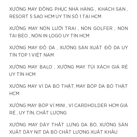
XƯỞNG MAY ĐỒNG PHỤC NHÀ HÀNG , KHÁCH SẠN ,
RESORT 5 SAO HCM UY TÍN SỐ 1 TẠI HCM
XƯỞNG MAY NÓN LƯỠI TRAI , NÓN GOLFER , NÓN
TAI BÈO , NÓN IN LOGO UY TÍN HCM
XƯỞNG MAY ĐỒ DA , XƯỞNG SẢN XUẤT ĐỒ DA UY
TÍN TOP 1 VIỆT NAM
XƯỞNG MAY BALO , XƯỞNG MAY TÚI XÁCH GIÁ RẺ
UY TÍN HCM
XƯỞNG MAY VÍ DA BÒ THẬT, MAY BÓP DA BÒ THẬT
HCM
XƯỞNG MAY BÓP VÍ MINI , VÍ CARDHOLDER HCM GIÁ
RẺ , UY TÍN, CHẤT LƯỢNG
XƯỞNG MAY DÂY THẮT LƯNG DA BÒ, XƯỞNG SẢN
XUẤT DÂY NỊT DA BÒ CHẤT LƯỢNG XUẤT KHẨU