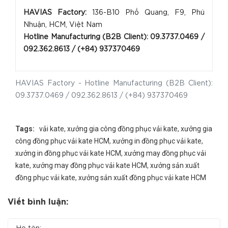
HAVIAS Factory:
136-B10 Phổ Quang, F9, Phú
Nhuận, HCM, Việt Nam
Hotline Manufacturing (B2B Client): 09.3737.0469 /
092.362.8613 / (+84) 93737046
9
HAVIAS Factory - Hotline Manufacturing (B2B Client):
09.3737.0469 / 092.362.8613 / (+84) 937370469
Tags:
vải kate
,
xưởng gia công đồng phục vải kate
,
xưởng gia
công đồng phục vải kate HCM
,
xưởng in đồng phục vải kate
,
xưởng in đồng phục vải kate HCM
,
xưởng may đồng phục vải
kate
,
xưởng may đồng phục vải kate HCM
,
xưởng sản xuất
đồng phục vải kate
,
xưởng sản xuất đồng phục vải kate HCM
Viết bình luận: