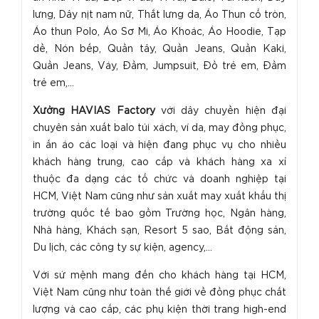
lưng, Dây nịt nam nữ, Thắt lưng da, Áo Thun cổ tròn,
Áo thun Polo, Áo Sơ Mi, Áo Khoác, Áo Hoodie, Tạp
dề, Nón bếp, Quần tây, Quần Jeans, Quần Kaki,
Quần Jeans, Váy, Đầm, Jumpsuit, Đồ trẻ em, Đầm
trẻ em,...
Xưởng HAVIAS Factory
với dây chuyền hiện đại
chuyên sản xuất balo túi xách, ví da, may đồng phục,
in ấn áo các loại và hiện đang phục vụ cho nhiều
khách hàng trung, cao cấp và khách hàng xa xỉ
thuộc đa dạng các tổ chức và doanh nghiệp tại
HCM, Việt Nam cũng như sản xuất may xuất khẩu thị
trường quốc tế bao gồm Trường học, Ngân hàng,
Nhà hàng, Khách sạn, Resort 5 sao, Bất động sản,
Du lịch, các công ty sự kiện, agency,...
Với sứ mệnh mang đến cho khách hàng tại HCM,
Việt Nam cũng như toàn thế giới về đồng phục chất
lượng và cao cấp, các phụ kiện thời trang high-end