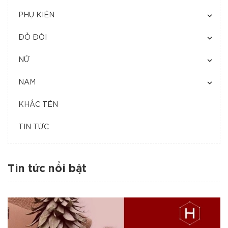
PHỤ KIỆN
ĐỒ ĐÔI
NỮ
NAM
KHẮC TÊN
TIN TỨC
Tin tức nổi bật