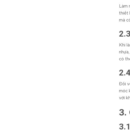
Làm m
thiết
mà cò
2.
Khi l
nhựa,
có th
2.
Đối v
móc k
với k
3.
3.