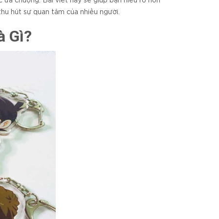
 ưa chuộng. Bài viết này sẽ giúp bạn hiểu rõ hơn
 thu hút sự quan tâm của nhiều người.
à Gì?