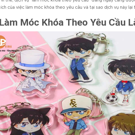
 vì thế, dịch vụ “làm móc khóa theo yêu cầu” đang ngày càng được
i ích của việc làm móc khóa theo yêu cầu và tại sao dịch vụ này lại
 Làm Móc Khóa Theo Yêu Cầu L