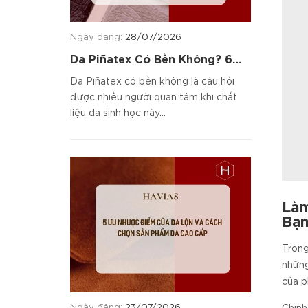
Ngày đăng:
28/07/2026
Da Piñatex Có Bền Không? 6
Tiêu Chí Đánh Giá Chất Liệu
Da Piñatex có bền không là câu hỏi
được nhiều người quan tâm khi chất
liệu da sinh học này...
Làm
Bạ
Trong
những
của p
Ngày đăng:
23/07/2026