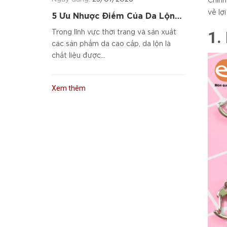
Chính
về lợ
5 Ưu Nhược Điểm Của Da Lộn
Và Cách Chọn Sản Phẩm Da
1.
Trong lĩnh vực thời trang và sản xuất
Cao Cấp
các sản phẩm da cao cấp, da lộn là
chất liệu được...
Xem thêm