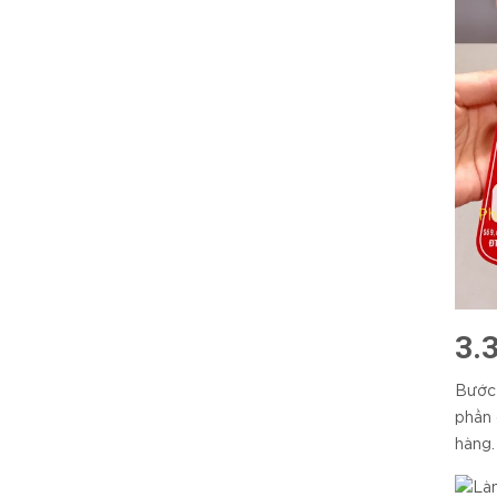
3.
Bước 
phần 
hàng.