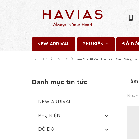
NEW ARRIVAL
PHỤ KIỆN
ĐỒ ĐÔ
Trang chủ
TIN TỨC
Làm Móc Khóa Theo Yêu Cầu: Sáng Tạo
Làm 
Danh mục tin tức
Ngày
NEW ARRIVAL
PHỤ KIỆN
ĐỒ ĐÔI