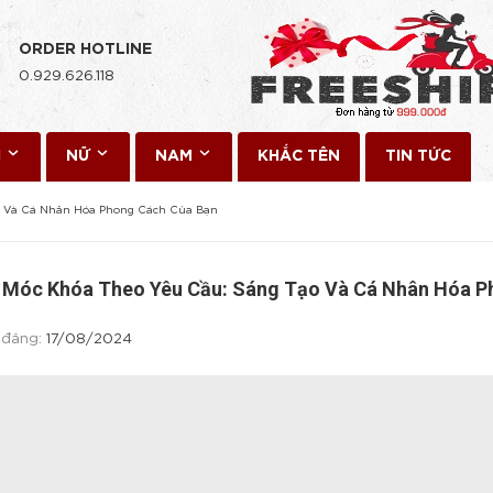
ORDER HOTLINE
0.929.626.118
I
NỮ
NAM
KHẮC TÊN
TIN TỨC
 Và Cá Nhân Hóa Phong Cách Của Bạn
Móc Khóa Theo Yêu Cầu: Sáng Tạo Và Cá Nhân Hóa P
 đăng:
17/08/2024