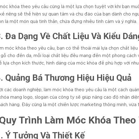
óc khóa theo yêu cầu cũng là một lựa chọn tuyệt vời khi bạn mu
 kế riêng sẽ thể hiện sự quan tâm và chu đáo của bạn dành cho ng
n là một món quà tinh thần, chứa đựng nhiều tình cảm và ý nghĩa.
3. Đa Dạng Về Chất Liệu Và Kiểu Dán
àm móc khóa theo yêu cầu, bạn có thể thoải mái lựa chọn chất liệ
 gỗ cho đến da, mỗi loại chất liệu đều mang đến một phong cách 
ể lựa chọn kích thước, hình dáng của móc khóa để phù hợp với nhu
4. Quảng Bá Thương Hiệu Hiệu Quả
ới các doanh nghiệp, làm móc khóa theo yêu cầu là một cách quản
hóa mang logo, slogan của công ty sẽ giúp nâng cao độ nhận diệ
hách hàng. Đây cũng là một chiến lược marketing thông minh, vừa ti
 Quy Trình Làm Móc Khóa Theo
1. Ý Tưởng Và Thiết Kế