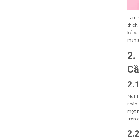
Làm m
thích
kế và
mang 
2.
Cầ
2.
Một t
nhân.
một n
trên 
2.