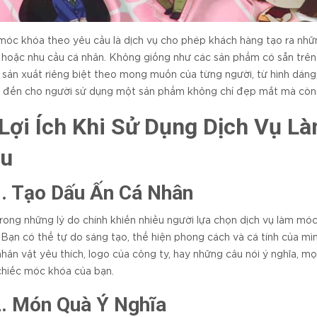
óc khóa theo yêu cầu là dịch vụ cho phép khách hàng tạo ra nhữ
, hoặc nhu cầu cá nhân. Không giống như các sản phẩm có sẵn trên
 sản xuất riêng biệt theo mong muốn của từng người, từ hình dáng,
đến cho người sử dụng một sản phẩm không chỉ đẹp mắt mà còn có
 Lợi Ích Khi Sử Dụng Dịch Vụ 
u
1. Tạo Dấu Ấn Cá Nhân
rong những lý do chính khiến nhiều người lựa chọn dịch vụ làm mó
 Bạn có thể tự do sáng tạo, thể hiện phong cách và cá tính của mì
hân vật yêu thích, logo của công ty, hay những câu nói ý nghĩa, m
chiếc móc khóa của bạn.
2. Món Quà Ý Nghĩa