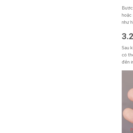
Bước 
hoặc 
như h
3.
Sau k
có th
đến i