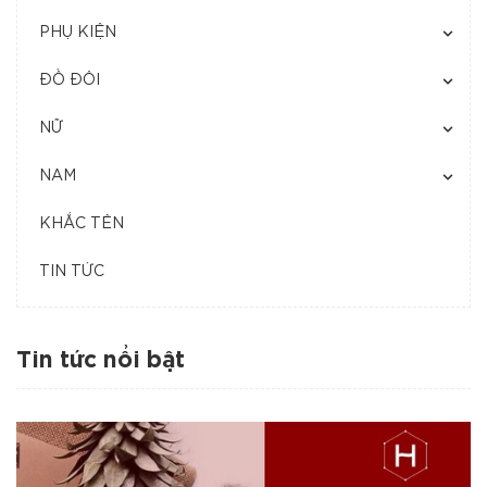
PHỤ KIỆN
ĐỒ ĐÔI
NỮ
NAM
KHẮC TÊN
TIN TỨC
Tin tức nổi bật