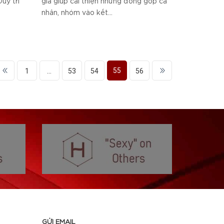
uy trì
giá giúp cải thiện những đóng góp cá
nhân, nhóm vào kết...
55
1
...
53
54
56
GỬI EMAIL