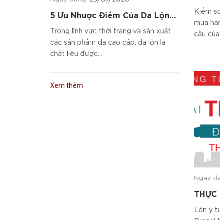
Kiểm so
5 Ưu Nhược Điểm Của Da Lộn
mua hàn
Và Cách Chọn Sản Phẩm Da
Trong lĩnh vực thời trang và sản xuất
cầu của 
Cao Cấp
các sản phẩm da cao cấp, da lộn là
chất liệu được...
Xem thêm
Ngày đ
THỰC 
Lên ý t