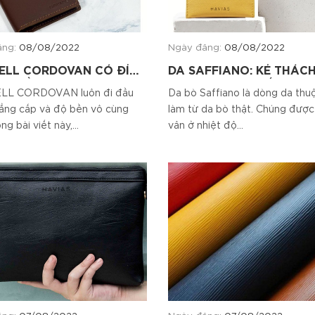
ăng:
08/08/2022
Ngày đăng:
08/08/2022
ELL CORDOVAN CÓ ĐỈNH
DA SAFFIANO: KẺ THÁC
ỜI ĐỒN?
THỨC TRONG THẾ GIỚI 
LL CORDOVAN luôn đi đầu
Da bò Saffiano là dòng da th
LIỆU CHẾ TÁC
ẳng cấp và độ bền vô cùng
làm từ da bò thật. Chúng đượ
ng bài viết này,...
vân ở nhiệt độ...