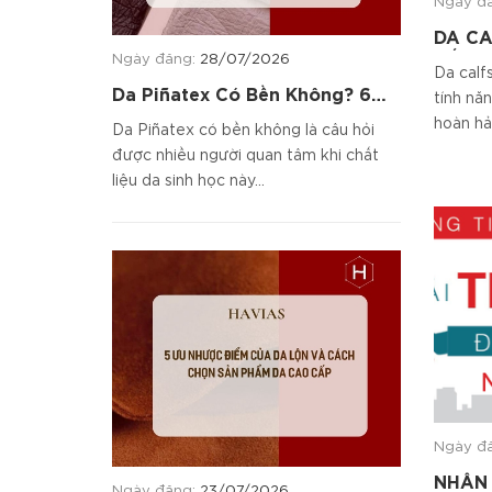
Ngày đ
DA CA
ĐẾN T
Ngày đăng:
28/07/2026
Da calf
Da Piñatex Có Bền Không? 6
tính nă
Tiêu Chí Đánh Giá Chất Liệu
hoàn hả
Da Piñatex có bền không là câu hỏi
được nhiều người quan tâm khi chất
liệu da sinh học này...
Ngày đ
NHÂN 
Ngày đăng:
23/07/2026