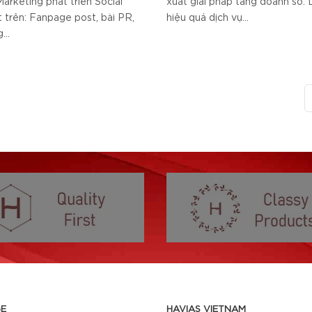
Marketing phát triển Social
xuất giải pháp tăng doanh số. D
 trên: Fanpage post, bài PR,
hiệu quả dịch vụ...
...
E
HAVIAS VIETNAM