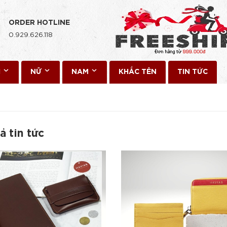
ORDER HOTLINE
0.929.626.118
I
NỮ
NAM
KHẮC TÊN
TIN TỨC
ả tin tức