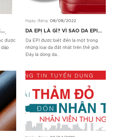
Ngày đăng:
08/08/2022
H
DA EPI LÀ GÌ? VÌ SAO DA EPI
CHẤT
LẠI ĐẮT GIÁ TRÊN THỊ
uộc được
Da EPI được biết đến là một trong
TRƯỜNG CHẤT LIỆU?
c dập
những loại da đắt nhất trên thế giới.
Đây là dòng da...