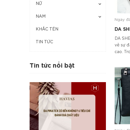
NỮ
NAM
Ngày đ
DA SH
KHẮC TÊN
NHƯ L
DA SHE
TIN TỨC
về sự đ
cao. Tro
Tin tức nổi bật