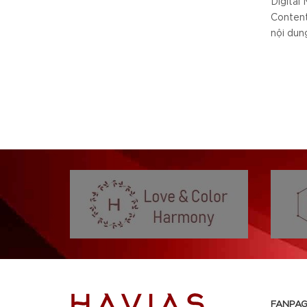
Digital 
Content
nội dung
FANPAG