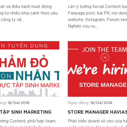
MARKETING
át và điều hành hoạt động
Lên ý tưởng Social Content b
g từ nhiều khía cạnh theo yêu
Fanpage post, bài PR, nội dun
công ty về...
website, Instagram, Forum see
Nghiên cứu xu...
ăng:
19/04/2019
Ngày đăng:
19/04/2019
TẬP SINH MARKETING
STORE MANAGER HAVIA
(QUẢN LÝ CỬA HÀNG)
ưởng Content, phối hợp team
Phát triển doanh số cho cửa h