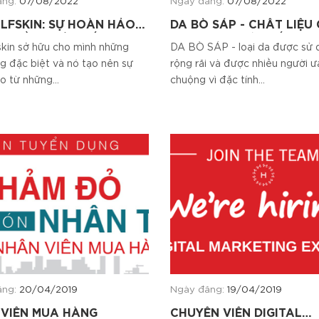
ăng:
07/08/2022
Ngày đăng:
07/08/2022
LFSKIN: SỰ HOÀN HẢO
DA BÒ SÁP - CHẤT LIỆU
Ừ ĐIỀU NHỎ NHẤT
TÁC ĐƯỢC CẢ THẾ GIỚI
skin sở hữu cho mình những
DA BÒ SÁP - loại da được sử 
THÍCH
ng đặc biệt và nó tạo nên sự
rộng rãi và được nhiều người ư
o từ những...
chuộng vì đặc tính...
ăng:
20/04/2019
Ngày đăng:
19/04/2019
VIÊN MUA HÀNG
CHUYÊN VIÊN DIGITAL