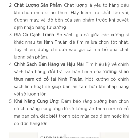
Chất Lượng Sản Phẩm
: Chất lượng là yếu tố hàng đầu
khi chọn mua sỉ áo thun. Hãy kiểm tra chất liệu vải,
đường may, và độ bền của sản phẩm trước khi quyết
định nhập hàng từ xưởng.
Giá Cả Cạnh Tranh
: So sánh giá cả giữa các xưởng sỉ
khác nhau tại Ninh Thuận để tìm ra lựa chọn tốt nhất.
Tuy nhiên, đừng chỉ dựa vào giá cả mà bỏ qua chất
lượng sản phẩm.
Chính Sách Bán Hàng và Hậu Mãi
: Tìm hiểu kỹ về chính
sách bán hàng, đổi trả, và bảo hành của
xưởng sỉ áo
thun nam có cổ tại Ninh Thuận
. Một xưởng có chính
sách linh hoạt sẽ giúp bạn an tâm hơn khi nhập hàng
với số lượng lớn.
Khả Năng Cung Ứng
: Đảm bảo rằng xưởng bạn chọn
có khả năng cung ứng đủ số lượng áo thun nam có cổ
mà bạn cần, đặc biệt trong các mùa cao điểm hoặc khi
có đơn hàng lớn.