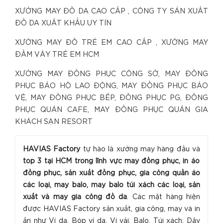
XƯỞNG MAY ĐỒ DA CAO CẤP , CÔNG TY SẢN XUẤT
ĐỒ DA XUẤT KHẨU UY TÍN
XƯỞNG MAY ĐỒ TRẺ EM CAO CẤP , XƯỞNG MAY
ĐẦM VÁY TRẺ EM HCM
XƯỞNG MAY ĐỒNG PHỤC CÔNG SỞ, MAY ĐỒNG
PHỤC BẢO HỘ LAO ĐỘNG, MAY ĐỒNG PHỤC BẢO
VỆ, MAY ĐỒNG PHỤC BẾP, ĐỒNG PHỤC PG, ĐỒNG
PHỤC QUÁN CAFE, MAY ĐỒNG PHỤC QUẢN GIA
KHÁCH SẠN RESORT
HAVIAS Factory
tự hào là xưởng may hàng đầu và
top 3 tại HCM trong lĩnh vực may đồng phục, in áo
đồng phục, sản xuất đồng phục, gia công quần áo
các loại, may balo, may balo túi xách các loại, sản
xuất và may gia công đồ da
. Các mặt hàng hiện
được HAVIAS Factory sản xuất, gia công, may và in
ấn như Ví da, Bóp ví da, Ví vải, Balo, Túi xách, Dây