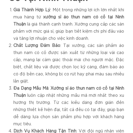
Giá Thành Hợp Lý
: Một trong những lợi ích lớn nhất khi
mua hàng từ
xưởng sỉ áo thun nam có cổ tại Ninh
Thuận
là giá thành cạnh tranh. Xưởng cung cấp các sản
phẩm với mức giá sỉ, giúp bạn tiết kiệm chi phí đầu vào
và tăng lợi nhuận cho việc kinh doanh.
Chất Lượng Đảm Bảo
: Tại xưởng, các sản phẩm áo
thun nam có cổ được sản xuất từ những loại vải cao
cấp, mang lại cảm giác thoải mái cho người mặc. Đặc
biệt, chất liệu vải được chọn lọc kỹ càng, đảm bảo áo
có độ bền cao, không bị co rút hay phai màu sau nhiều
lần giặt.
Đa Dạng Mẫu Mã
:
Xưởng sỉ áo thun nam có cổ tại Ninh
Thuận
luôn cập nhật những mẫu mã mới nhất theo xu
hướng thị trường. Từ các kiểu dáng đơn giản đến
những thiết kế hiện đại, tất cả đều có tại đây, giúp bạn
dễ dàng lựa chọn sản phẩm phù hợp với khách hàng
mục tiêu.
Dịch Vụ Khách Hàng Tận Tình
: Với đội ngũ nhân viên