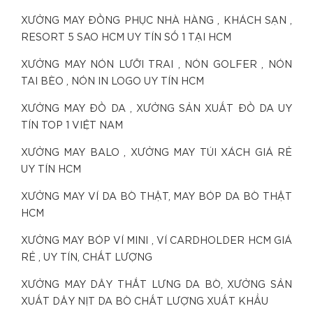
XƯỞNG MAY ĐỒNG PHỤC NHÀ HÀNG , KHÁCH SẠN ,
RESORT 5 SAO HCM UY TÍN SỐ 1 TẠI HCM
XƯỞNG MAY NÓN LƯỠI TRAI , NÓN GOLFER , NÓN
TAI BÈO , NÓN IN LOGO UY TÍN HCM
XƯỞNG MAY ĐỒ DA , XƯỞNG SẢN XUẤT ĐỒ DA UY
TÍN TOP 1 VIỆT NAM
XƯỞNG MAY BALO , XƯỞNG MAY TÚI XÁCH GIÁ RẺ
UY TÍN HCM
XƯỞNG MAY VÍ DA BÒ THẬT, MAY BÓP DA BÒ THẬT
HCM
XƯỞNG MAY BÓP VÍ MINI , VÍ CARDHOLDER HCM GIÁ
RẺ , UY TÍN, CHẤT LƯỢNG
XƯỞNG MAY DÂY THẮT LƯNG DA BÒ, XƯỞNG SẢN
XUẤT DÂY NỊT DA BÒ CHẤT LƯỢNG XUẤT KHẨU