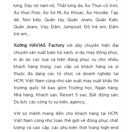
lưng, Dây nịt nam nữ, Thắt lưng da, Áo Thun cổ tròn,
Áo thun Polo, Áo Sơ Mi, Áo Khoác, Áo Hoodie, Tạp
dề, Nón bếp, Quần tây, Quần Jeans, Quần Kaki,
Quần Jeans, Váy, Đầm, Jumpsuit, Đồ trẻ em, Đầm
trẻ em,...
Xưởng HAVIAS Factory
với dây chuyền hiện đại
chuyên sản xuất balo túi xách, ví da, may đồng phục,
in ấn áo các loại và hiện đang phục vụ cho nhiều
khách hàng trung, cao cấp và khách hàng xa xỉ
thuộc đa dạng các tổ chức và doanh nghiệp tại
HCM, Việt Nam cũng như sản xuất may xuất khẩu thị
trường quốc tế bao gồm Trường học, Ngân hàng,
Nhà hàng, Khách sạn, Resort 5 sao, Bất động sản,
Du lịch, các công ty sự kiện, agency,...
Với sứ mệnh mang đến cho khách hàng tại HCM,
Việt Nam cũng như toàn thế giới về đồng phục chất
lượng và cao cấp, các phụ kiện thời trang high-end