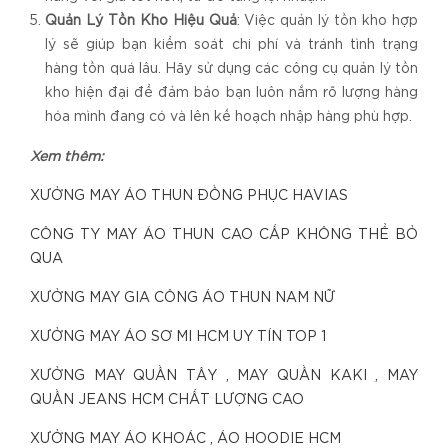
Quản Lý Tồn Kho Hiệu Quả
: Việc quản lý tồn kho hợp
lý sẽ giúp bạn kiểm soát chi phí và tránh tình trạng
hàng tồn quá lâu. Hãy sử dụng các công cụ quản lý tồn
kho hiện đại để đảm bảo bạn luôn nắm rõ lượng hàng
hóa mình đang có và lên kế hoạch nhập hàng phù hợp.
Xem thêm:
XƯỞNG MAY ÁO THUN ĐỒNG PHỤC HAVIAS
CÔNG TY MAY ÁO THUN CAO CẤP KHÔNG THỂ BỎ
QUA
XƯỞNG MAY GIA CÔNG ÁO THUN NAM NỮ
XƯỞNG MAY ÁO SƠ MI HCM UY TÍN TOP 1
XƯỞNG MAY QUẦN TÂY , MAY QUẦN KAKI , MAY
QUẦN JEANS HCM CHẤT LƯỢNG CAO
XƯỞNG MAY ÁO KHOÁC , ÁO HOODIE HCM