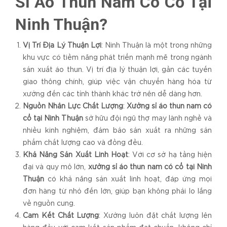
Sỉ Áo Thun Nam Có Cổ Tại
Ninh Thuận?
Vị Trí Địa Lý Thuận Lợi
: Ninh Thuận là một trong những
khu vực có tiềm năng phát triển mạnh mẽ trong ngành
sản xuất áo thun. Vị trí địa lý thuận lợi, gần các tuyến
giao thông chính, giúp việc vận chuyển hàng hóa từ
xưởng đến các tỉnh thành khác trở nên dễ dàng hơn.
Nguồn Nhân Lực Chất Lượng
:
Xưởng sỉ áo thun nam có
cổ tại Ninh Thuận
sở hữu đội ngũ thợ may lành nghề và
nhiều kinh nghiệm, đảm bảo sản xuất ra những sản
phẩm chất lượng cao và đồng đều.
Khả Năng Sản Xuất Linh Hoạt
: Với cơ sở hạ tầng hiện
đại và quy mô lớn,
xưởng sỉ áo thun nam có cổ tại Ninh
Thuận
có khả năng sản xuất linh hoạt, đáp ứng mọi
đơn hàng từ nhỏ đến lớn, giúp bạn không phải lo lắng
về nguồn cung.
Cam Kết Chất Lượng
: Xưởng luôn đặt chất lượng lên