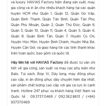
và luxury. HAVIAS Factory hiện đang sản xuất, may,
gia công và in ấn cho nhiều khách hàng tại các quận
huyện HCM như Quận 1, Quận 12, Quận Gò Vấp,
Quận Bình Thạnh, Quận Tân Bình, Quận Tân Phú,
Quận Phú Nhuận, Quận 2, Quận Thủ Đức, Quận 9,
Quận 3, Quận 10, Quận 11, Quận 4, Quận 5, Quận 6,
Quận 8, Quận Bình Tân, Quận 7, Huyện Củ Chi,
Huyện Hóc Môn, Huyện Bình Chánh, Huyện Nhà Bè,
Huyện Cần Giờ, và giao hàng tới các tỉnh thành khác
trên toàn quốc, bao gồm cả quốc tế.
H
ãy liên hệ với HAVIAS Factory
để được tư vấn chi
tiết về gia công, sản xuất và may các phụ kiện như
Balo, Túi xách, Bóp Ví, Dây lưng, may đồng phục
cao cấp, in ấn đồng phục dây chuyền hiện đại nhất,
sản phẩm chất lượng cao cấp với giá cả cực kì cạnh
tranh. Hotline 247 phục vụ khách hàng Việt Nam và
Quốc tế : 09.3737.0469 / 092.362.8613 / (+84)
937370469