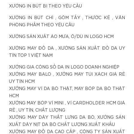
XƯỞNG IN BÚT BI THEO YÊU CẦU
XƯỞNG IN BÚT CHÌ , GÔM TẨY , THƯỚC KẺ , VĂN
PHÒNG PHẨM THEO YÊU CẦU
XƯỞNG SẢN XUẤT ÁO MƯA, Ô/DÙ IN LOGO HCM
XƯỞNG MAY ĐỒ DA , XƯỞNG SẢN XUẤT ĐỒ DA UY
TÍN TOP 1 VIỆT NAM
XƯỞNG GIA CÔNG SỔ DA IN LOGO DOANH NGHIỆP
XƯỞNG MAY BALO , XƯỞNG MAY TÚI XÁCH GIÁ RẺ
UY TÍN HCM
XƯỞNG MAY VÍ DA BÒ THẬT, MAY BÓP DA BÒ THẬT
HCM
XƯỞNG MAY BÓP VÍ MINI , VÍ CARDHOLDER HCM GIÁ
RẺ , UY TÍN, CHẤT LƯỢNG
XƯỞNG MAY DÂY THẮT LƯNG DA BÒ, XƯỞNG SẢN
XUẤT DÂY NỊT DA BÒ CHẤT LƯỢNG XUẤT KHẨU
XƯỞNG MAY ĐỒ DA CAO CẤP , CÔNG TY SẢN XUẤT