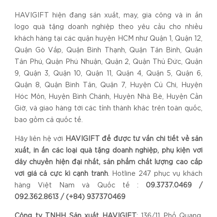
HAVIGIFT hiện đang sản xuất, may, gia công và in ấn
logo quà tặng doanh nghiệp theo yêu cầu cho nhiều
khách hàng tại các quận huyện HCM như Quận 1, Quận 12,
Quận Gò Vấp, Quận Bình Thạnh, Quận Tân Bình, Quận
Tân Phú, Quận Phú Nhuận, Quận 2, Quận Thủ Đức, Quận
9, Quận 3, Quận 10, Quận 11, Quận 4, Quận 5, Quận 6,
Quận 8, Quận Bình Tân, Quận 7, Huyện Củ Chi, Huyện
Hóc Môn, Huyện Bình Chánh, Huyện Nhà Bè, Huyện Cần
Giờ, và giao hàng tới các tỉnh thành khác trên toàn quốc,
bao gồm cả quốc tế.
Hãy liên hệ với
HAVIGIFT để được tư vấn chi tiết về sản
xuất, in ấn các loại quà tặng doanh nghiệp, phụ kiện với
dây chuyền hiện đại nhất, sản phẩm chất lượng cao cấp
với giá cả cực kì cạnh tranh
. Hotline 247 phục vụ khách
hàng Việt Nam và Quốc tế :
09.3737.0469 /
092.362.8613 / (+84) 937370469
Công ty TNHH Sản xuất HAVIGIFT
: 136/11 Phổ Quang,