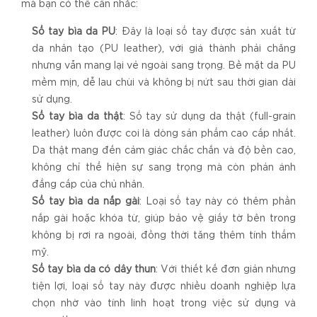
mà bạn có thể cân nhắc:
Sổ tay bìa da PU
: Đây là loại sổ tay được sản xuất từ
da nhân tạo (PU leather), với giá thành phải chăng
nhưng vẫn mang lại vẻ ngoài sang trọng. Bề mặt da PU
mềm mịn, dễ lau chùi và không bị nứt sau thời gian dài
sử dụng.
Sổ tay bìa da thật
: Sổ tay sử dụng da thật (full-grain
leather) luôn được coi là dòng sản phẩm cao cấp nhất.
Da thật mang đến cảm giác chắc chắn và độ bền cao,
không chỉ thể hiện sự sang trọng mà còn phản ánh
đẳng cấp của chủ nhân.
Sổ tay bìa da nắp gài
: Loại sổ tay này có thêm phần
nắp gài hoặc khóa từ, giúp bảo vệ giấy tờ bên trong
không bị rơi ra ngoài, đồng thời tăng thêm tính thẩm
mỹ.
Sổ tay bìa da có dây thun
: Với thiết kế đơn giản nhưng
tiện lợi, loại sổ tay này được nhiều doanh nghiệp lựa
chọn nhờ vào tính linh hoạt trong việc sử dụng và