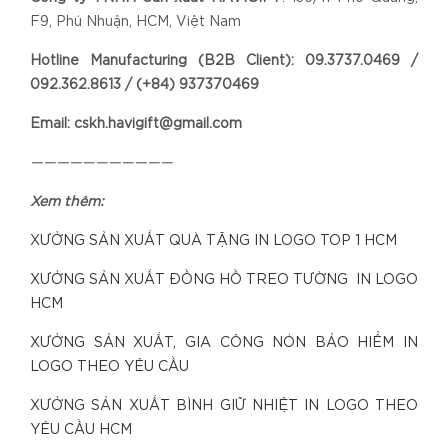
F9, Phú Nhuận, HCM, Việt Nam
Hotline Manufacturing (B2B Client): 09.3737.0469 /
092.362.8613 / (+84) 937370469
Email: cskh.havigift@gmail.com
———————————
Xem thêm:
XƯỞNG SẢN XUẤT QUÀ TẶNG IN LOGO TOP 1 HCM
XƯỞNG SẢN XUẤT ĐỒNG HỒ TREO TƯỜNG IN LOGO
HCM
XƯỞNG SẢN XUẤT, GIA CÔNG NÓN BẢO HIỂM IN
LOGO THEO YÊU CẦU
XƯỞNG SẢN XUẤT BÌNH GIỮ NHIỆT IN LOGO THEO
YÊU CẦU HCM