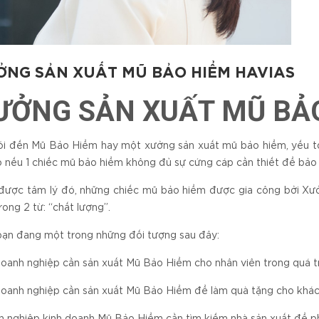
ỞNG SẢN XUẤT MŨ BẢO HIỂM HAVIAS
ƯỞNG SẢN XUẤT MŨ BẢO
ói đến Mũ Bảo Hiểm hay một xưởng sản xuất mũ bảo hiểm, yếu tố 
o nếu 1 chiếc mũ bảo hiểm không đủ sự cứng cáp cần thiết để bảo
được tâm lý đó, những chiếc mũ bảo hiểm được gia công bởi Xưở
rong 2 từ: “chất lượng”.
ạn đang một trong những đối tượng sau đây:
oanh nghiệp cần sản xuất Mũ Bảo Hiểm cho nhân viên trong quá tr
oanh nghiệp cần sản xuất Mũ Bảo Hiểm để làm quà tặng cho khách
 nghiệp kinh doanh Mũ Bảo Hiểm cần tìm kiếm nhà sản xuất để phụ