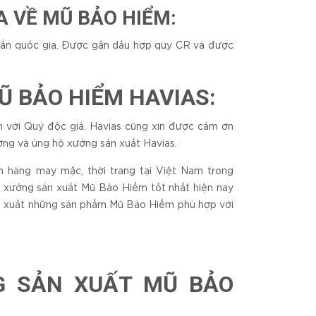
 VỀ MŨ BẢO HIỂM:
uẩn quốc gia. Được gắn dấu hợp quy CR và được
Ũ BẢO HIỂM HAVIAS:
ến với Quý độc giả. Havias cũng xin được cảm ơn
ương và ủng hộ xưởng sản xuất Havias.
nh hàng may mặc, thời trang tại Việt Nam trong
ng xưởng sản xuất Mũ Bảo Hiểm tốt nhất hiện nay
sản xuất những sản phẩm Mũ Bảo Hiểm phù hợp với
G SẢN XUẤT MŨ BẢO