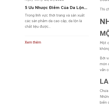
5 Ưu Nhược Điểm Của Da Lộn
Thì c
Và Cách Chọn Sản Phẩm Da
Trong lĩnh vực thời trang và sản xuất
Cao Cấp
NH
các sản phẩm da cao cấp, da lộn là
chất liệu được...
MỘ
Xem thêm
Một c
không
Bởi v
món q
vẫn c
LA
Chưa 
Những
biển 