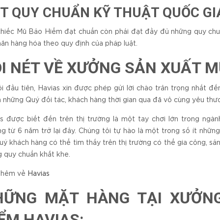
T QUY CHUẨN KỸ THUẬT QUỐC GIA
hiếc Mũ Bảo Hiểm đạt chuẩn còn phải đạt đầy đủ những quy ch
hãn hàng hóa theo quy định của pháp luật.
I NÉT VỀ XƯỞNG SẢN XUẤT M
ói đầu tiên, Havias xin được phép gửi lời chào trân trọng nhất đ
ả những Quý đối tác, khách hàng thời gian qua đã vô cùng yêu th
s được biết đến trên thị trường là một tay chơi lớn trong ngà
g từ 6 năm trở lại đây. Chúng tôi tự hào là một trong số ít nhữ
ý khách hàng có thể tìm thấy trên thị trường có thể gia công, 
 quy chuẩn khắt khe.
thêm về
Havias
HỮNG MẶT HÀNG TẠI XƯỞN
ỂM HAVIAS: