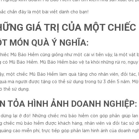
hắc chắn đây là một bài viết dành cho bạn!
ỮNG GIÁ TRỊ CỦA MỘT CHIẾC
T MÓN QUÀ Ý NGHĨA:
hiếc Mũ Bảo Hiểm cũng giống như một cái ví tiền vậy, là một vật bất
 có Mũ Bảo Hiểm. Mũ Bảo Hiểm bảo vệ ta khỏi những rủi ro, nguy 
ậy, một chiếc Mũ Bảo Hiểm làm quà tặng cho nhân viên, đối tác,
uà mà người được tặng có thể sử dụng trong từ 3 đến 5 năm. Một 
ó thể sử dụng.
N TỎA HÌNH ẢNH DOANH NGHIỆP:
dừng lại ở đó! Những chiếc mũ bảo hiểm còn góp phần giúp lan 
 chiếc mũ bảo hiểm được khách hàng, nhân viên và đối tác sử d
quảng cáo miễn phí, trực tiếp góp phần làm hình ảnh của doanh ng