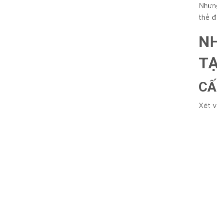
Nhưng
thể đ
NH
TẠ
CẤ
Xét v