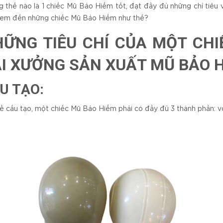
 thế nào là 1 chiếc Mũ Bảo Hiểm tốt, đạt đầy đủ những chỉ tiêu
em đến những chiếc Mũ Bảo Hiểm như thế?
ỮNG TIÊU CHÍ CỦA MỘT CHI
I XƯỞNG SẢN XUẤT MŨ BẢO H
U TẠO:
ề cấu tạo, một chiếc Mũ Bảo Hiểm phải có đầy đủ 3 thành phần: 