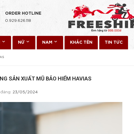
ORDER HOTLINE
0.929.626.118
I
NỮ
NAM
KHẮC TÊN
TIN TỨC
IAS
NG SẢN XUẤT MŨ BẢO HIỂM HAVIAS
 đăng:
23/05/2024