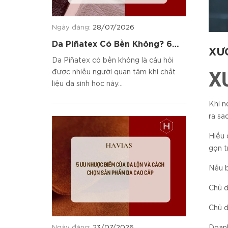
Ngày đăng:
28/07/2026
Da Piñatex Có Bền Không? 6
XƯ
Tiêu Chí Đánh Giá Chất Liệu
Da Piñatex có bền không là câu hỏi
X
được nhiều người quan tâm khi chất
liệu da sinh học này...
Khi n
ra sa
Hiểu 
gọn t
Nếu b
Chủ d
Chủ d
Ngày đăng:
23/07/2026
Doanh