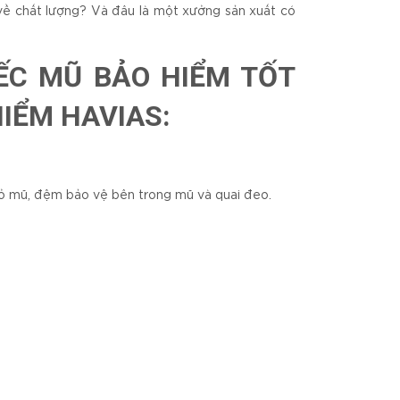
 về chất lượng? Và đâu là một xưởng sản xuất có
ẾC MŨ BẢO HIỂM TỐT
IỂM HAVIAS:
vỏ mũ, đệm bảo vệ bên trong mũ và quai đeo.