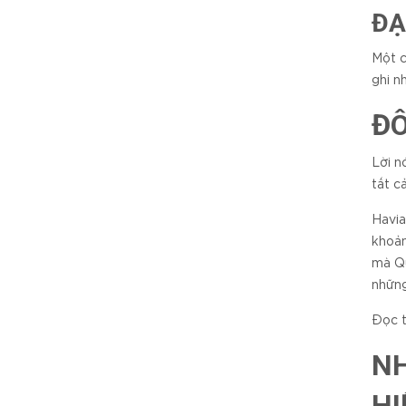
ĐẠ
Một c
ghi n
ĐÔ
Lời n
tất c
Havia
khoản
mà Qu
những
Đọc 
N
HI