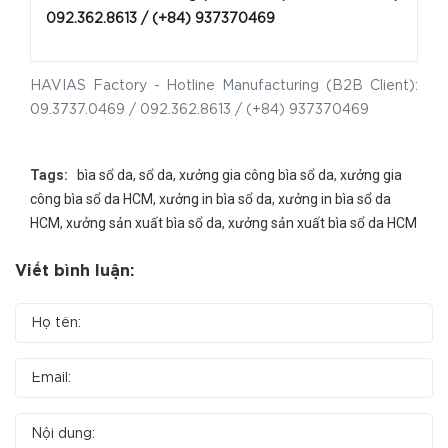
092.362.8613 / (+84) 93737046
9
HAVIAS Factory - Hotline Manufacturing (B2B Client):
09.3737.0469 / 092.362.8613 / (+84) 937370469
Tags:
bìa sổ da
,
sổ da
,
xưởng gia công bìa sổ da
,
xưởng gia
công bìa sổ da HCM
,
xưởng in bìa sổ da
,
xưởng in bìa sổ da
HCM
,
xưởng sản xuất bìa sổ da
,
xưởng sản xuất bìa sổ da HCM
Viết bình luận: