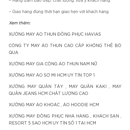
– Hàng đảm bảo đẹp, chất lượng, vừa ý khách hàng.
– Giao hàng đúng thời hạn giao hẹn với khách hàng.
Xem thêm:
XƯỞNG MAY ÁO THUN ĐỒNG PHỤC HAVIAS
CÔNG TY MAY ÁO THUN CAO CẤP KHÔNG THỂ BỎ
QUA
XƯỞNG MAY GIA CÔNG ÁO THUN NAM NỮ
XƯỞNG MAY ÁO SƠ MI HCM UY TÍN TOP 1
XƯỞNG MAY QUẦN TÂY , MAY QUẦN KAKI , MAY
QUẦN JEANS HCM CHẤT LƯỢNG CAO
XƯỞNG MAY ÁO KHOÁC , ÁO HOODIE HCM
XƯỞNG MAY ĐỒNG PHỤC NHÀ HÀNG , KHÁCH SẠN ,
RESORT 5 SAO HCM UY TÍN SỐ 1 TẠI HCM