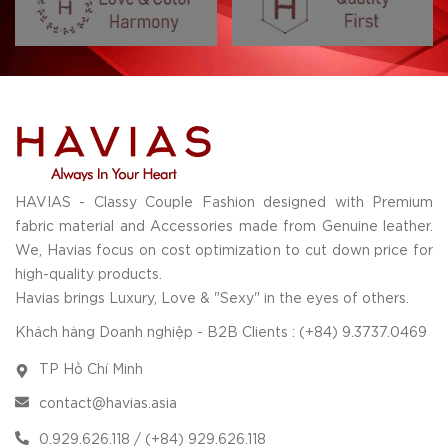
HAVIAS - Classy Couple Fashion designed with Premium
fabric material and Accessories made from Genuine leather.
We, Havias focus on cost optimization to cut down price for
high-quality products.
Havias brings Luxury, Love & "Sexy" in the eyes of others.
Khách hàng Doanh nghiệp - B2B Clients : (+84) 9.3737.0469
TP Hồ Chí Minh
contact@havias.asia
0.929.626.118 / (+84) 929.626.118