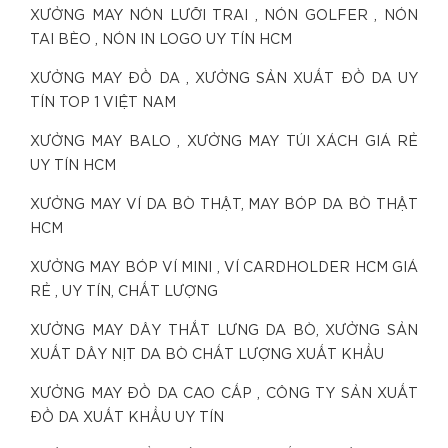
XƯỞNG MAY NÓN LƯỠI TRAI , NÓN GOLFER , NÓN
TAI BÈO , NÓN IN LOGO UY TÍN HCM
XƯỞNG MAY ĐỒ DA , XƯỞNG SẢN XUẤT ĐỒ DA UY
TÍN TOP 1 VIỆT NAM
XƯỞNG MAY BALO , XƯỞNG MAY TÚI XÁCH GIÁ RẺ
UY TÍN HCM
XƯỞNG MAY VÍ DA BÒ THẬT, MAY BÓP DA BÒ THẬT
HCM
XƯỞNG MAY BÓP VÍ MINI , VÍ CARDHOLDER HCM GIÁ
RẺ , UY TÍN, CHẤT LƯỢNG
XƯỞNG MAY DÂY THẮT LƯNG DA BÒ, XƯỞNG SẢN
XUẤT DÂY NỊT DA BÒ CHẤT LƯỢNG XUẤT KHẨU
XƯỞNG MAY ĐỒ DA CAO CẤP , CÔNG TY SẢN XUẤT
ĐỒ DA XUẤT KHẨU UY TÍN