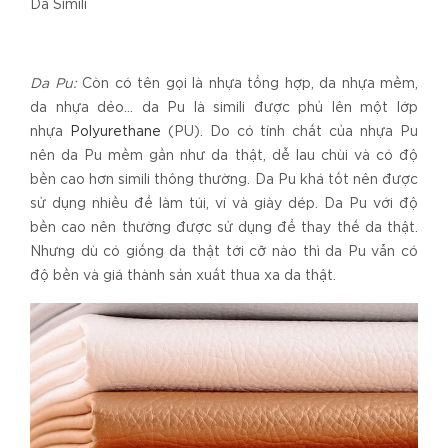
Da Simili
Da Pu:
Còn có tên gọi là nhựa tổng hợp, da nhựa mềm,
da nhựa dẻo… da Pu là simili được phủ lên một lớp
nhựa
Polyurethane
(PU). Do có tính chất của nhựa Pu
nên da Pu mềm gần như da thật, dễ lau chùi và có độ
bền cao hơn simili thông thường. Da Pu khá tốt nên được
sử dụng nhiều để làm túi, ví và giày dép. Da Pu với độ
bền cao nên thường được sử dụng để thay thế da thật.
Nhưng dù có giống da thật tới cỡ nào thì da Pu vẫn có
độ bền và giá thành sản xuất thua xa da thật.