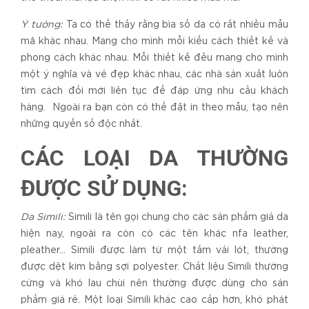
Ý tưởng:
Ta có thể thấy rằng bìa sổ da có rất nhiều mẫu
mã khác nhau. Mang cho mình mỗi kiểu cách thiết kế và
phong cách khác nhau. Mỗi thiết kế đều mang cho mình
một ý nghĩa và vẻ đẹp khác nhau, các nhà sản xuất luôn
tìm cách đổi mới liên tục để đáp ứng nhu cầu khách
hàng. Ngoài ra bạn còn có thể đặt in theo mẫu, tạo nên
những quyển sổ độc nhất.
CÁC LOẠI DA THƯỜNG
ĐƯỢC SỬ DỤNG:
Da Simili:
Simili là tên gọi chung cho các sản phẩm giả da
hiện nay, ngoài ra còn có các tên khác nfa leather,
pleather… Simili được làm từ một tấm vải lót, thường
được dệt kim bằng sợi polyester. Chất liệu Simili thường
cứng và khó lau chùi nên thường được dùng cho sản
phẩm giá rẻ. Một loại Simili khác cao cấp hơn, khó phát