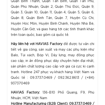
Quận Bình Thạnh, Quận Tân Bình, Quận Tân Phú,
Quận Phú Nhuận, Quận 2, Quận Thủ Đức, Quận 9,
Quận 3, Quận 10, Quận 11, Quận 4, Quận 5, Quận 6,
Quận 8, Quận Bình Tân, Quận 7, Huyện Củ Chi,
Huyện Hóc Môn, Huyện Bình Chánh, Huyện Nhà Bè,
Huyện Cần Giờ, và giao hàng tới các tỉnh thành khác
trên toàn quốc, bao gồm cả quốc tế.
H
ãy liên hệ với HAVIAS Factory
để được tư vấn chi
tiết về gia công, sản xuất và may các phụ kiện như
Balo, Túi xách, Bóp Ví, Dây lưng, may đồng phục
cao cấp, in ấn đồng phục dây chuyền hiện đại nhất,
sản phẩm chất lượng cao cấp với giá cả cực kì cạnh
tranh. Hotline 247 phục vụ khách hàng Việt Nam và
Quốc tế : 09.3737.0469 / 092.362.8613 / (+84)
937370469
HAVIAS Factory:
136-B10 Phổ Quang, F9, Phú
Nhuận, HCM, Việt Nam
Hotline Manufacturing (B2B Client): 09.3737.0469 /