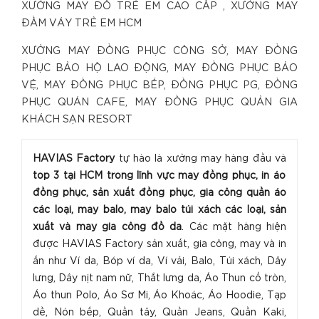
XƯỞNG MAY ĐỒ TRẺ EM CAO CẤP , XƯỞNG MAY
ĐẦM VÁY TRẺ EM HCM
XƯỞNG MAY ĐỒNG PHỤC CÔNG SỞ, MAY ĐỒNG
PHỤC BẢO HỘ LAO ĐỘNG, MAY ĐỒNG PHỤC BẢO
VỆ, MAY ĐỒNG PHỤC BẾP, ĐỒNG PHỤC PG, ĐỒNG
PHỤC QUÁN CAFE, MAY ĐỒNG PHỤC QUẢN GIA
KHÁCH SẠN RESORT
HAVIAS Factory
tự hào là xưởng may hàng đầu và
top 3 tại HCM trong lĩnh vực may đồng phục, in áo
đồng phục, sản xuất đồng phục, gia công quần áo
các loại, may balo, may balo túi xách các loại, sản
xuất và may gia công đồ da
. Các mặt hàng hiện
được HAVIAS Factory sản xuất, gia công, may và in
ấn như Ví da, Bóp ví da, Ví vải, Balo, Túi xách, Dây
lưng, Dây nịt nam nữ, Thắt lưng da, Áo Thun cổ tròn,
Áo thun Polo, Áo Sơ Mi, Áo Khoác, Áo Hoodie, Tạp
dề, Nón bếp, Quần tây, Quần Jeans, Quần Kaki,