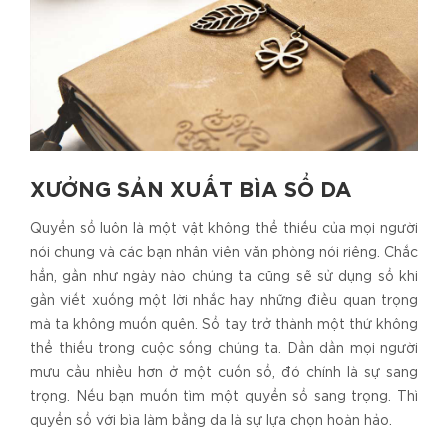
XƯỞNG SẢN XUẤT BÌA SỔ DA
Quyển sổ luôn là một vật không thể thiếu của mọi người
nói chung và các bạn nhân viên văn phòng nói riêng. Chắc
hẳn, gần như ngày nào chúng ta cũng sẽ sử dụng sổ khi
gần viết xuống một lời nhắc hay những điều quan trọng
mà ta không muốn quên. Sổ tay trở thành một thứ không
thể thiếu trong cuộc sống chúng ta. Dần dần mọi người
mưu cầu nhiều hơn ở một cuốn sổ, đó chính là sự sang
trọng. Nếu bạn muốn tìm một quyển sổ sang trọng. Thì
quyển sổ với bìa làm bằng da là sự lựa chọn hoàn hảo.