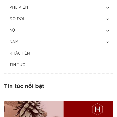
PHỤ KIỆN
ĐỒ ĐÔI
NỮ
NAM
KHẮC TÊN
TIN TỨC
Tin tức nổi bật