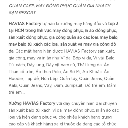
QUÁN CAFE, MAY ĐỒNG PHỤC QUẢN GIA KHÁCH
SẠN RESORT
HAVIAS Factory
tự hào là xưởng may hàng đầu và
top 3
tại HCM trong lĩnh vực may đồng phục, in áo đồng phục,
sản xuất đồng phục, gia công quần áo các loại, may balo,
may balo túi xách các loại, sản xuất và may gia công đồ
da.
Các mặt hàng hiện được HAVIAS Factory sản xuất,
gia công, may và in ấn như Ví da, Bóp ví da, Ví vải, Balo,
Túi xách, Dây lưng, Dây nịt nam nữ, Thắt lưng da, Áo
Thun cổ tròn, Áo thun Polo, Áo Sơ Mi, Áo Khoác, Áo
Hoodie, Tạp dề, Nón bếp, Quần tây, Quần Jeans, Quần
Kaki, Quần Jeans, Váy, Đầm, Jumpsuit, Đồ trẻ em, Đầm
trẻ em,...
Xưởng HAVIAS Factory
với dây chuyền hiện đại chuyên
sản xuất balo túi xách, ví da, may đồng phục, in ấn áo các
loại và hiện đang phục vụ cho nhiều khách hàng trung,
cao cấp và khách hàng xa xỉ thuộc đa dạng các tổ chức