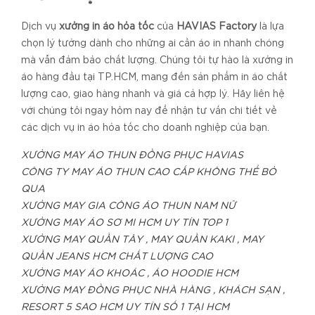
Dịch vụ
xưởng in áo hỏa tốc
của
HAVIAS Factory
là lựa
chọn lý tưởng dành cho những ai cần áo in nhanh chóng
mà vẫn đảm bảo chất lượng. Chúng tôi tự hào là xưởng in
áo hàng đầu tại TP.HCM, mang đến sản phẩm in áo chất
lượng cao, giao hàng nhanh và giá cả hợp lý. Hãy liên hệ
với chúng tôi ngay hôm nay để nhận tư vấn chi tiết về
các dịch vụ in áo hỏa tốc cho doanh nghiệp của bạn.
XƯỞNG MAY ÁO THUN ĐỒNG PHỤC HAVIAS
CÔNG TY MAY ÁO THUN CAO CẤP KHÔNG THỂ BỎ
QUA
XƯỞNG MAY GIA CÔNG ÁO THUN NAM NỮ
XƯỞNG MAY ÁO SƠ MI HCM UY TÍN TOP 1
XƯỞNG MAY QUẦN TÂY , MAY QUẦN KAKI , MAY
QUẦN JEANS HCM CHẤT LƯỢNG CAO
XƯỞNG MAY ÁO KHOÁC , ÁO HOODIE HCM
XƯỞNG MAY ĐỒNG PHỤC NHÀ HÀNG , KHÁCH SẠN ,
RESORT 5 SAO HCM UY TÍN SỐ 1 TẠI HCM