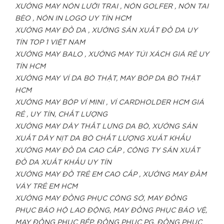
XƯỞNG MAY NÓN LƯỠI TRAI , NÓN GOLFER , NÓN TAI
BÈO , NÓN IN LOGO UY TÍN HCM
XƯỞNG MAY ĐỒ DA , XƯỞNG SẢN XUẤT ĐỒ DA UY
TÍN TOP 1 VIỆT NAM
XƯỞNG MAY BALO , XƯỞNG MAY TÚI XÁCH GIÁ RẺ UY
TÍN HCM
XƯỞNG MAY VÍ DA BÒ THẬT, MAY BÓP DA BÒ THẬT
HCM
XƯỞNG MAY BÓP VÍ MINI , VÍ CARDHOLDER HCM GIÁ
RẺ , UY TÍN, CHẤT LƯỢNG
XƯỞNG MAY DÂY THẮT LƯNG DA BÒ, XƯỞNG SẢN
XUẤT DÂY NỊT DA BÒ CHẤT LƯỢNG XUẤT KHẨU
XƯỞNG MAY ĐỒ DA CAO CẤP , CÔNG TY SẢN XUẤT
ĐỒ DA XUẤT KHẨU UY TÍN
XƯỞNG MAY ĐỒ TRẺ EM CAO CẤP , XƯỞNG MAY ĐẦM
VÁY TRẺ EM HCM
XƯỞNG MAY ĐỒNG PHỤC CÔNG SỞ, MAY ĐỒNG
PHỤC BẢO HỘ LAO ĐỘNG, MAY ĐỒNG PHỤC BẢO VỆ,
MAY ĐỒNG PHỤC BẾP, ĐỒNG PHỤC PG, ĐỒNG PHỤC