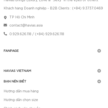
Havias brings Luxury, Love & "Sexy" in the eyes of others.
Khách hàng Doanh nghiệp - B2B Clients : (+84) 9.3737.0469
TP Hồ Chí Minh
contact@havias.asia
0.929.626.118 / (+84) 929.626.118
FANPAGE
HAVIAS VIETNAM
BẠN NÊN BIẾT
Hướng dẫn mua hàng
Hướng dẫn chọn size