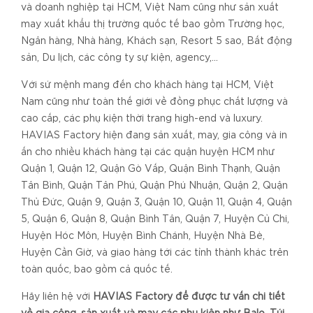
và doanh nghiệp tại HCM, Việt Nam cũng như sản xuất
may xuất khẩu thị trường quốc tế bao gồm Trường học,
Ngân hàng, Nhà hàng, Khách sạn, Resort 5 sao, Bất động
sản, Du lịch, các công ty sự kiện, agency,...
Với sứ mệnh mang đến cho khách hàng tại HCM, Việt
Nam cũng như toàn thế giới về đồng phục chất lượng và
cao cấp, các phụ kiện thời trang high-end và luxury.
HAVIAS Factory hiện đang sản xuất, may, gia công và in
ấn cho nhiều khách hàng tại các quận huyện HCM như
Quận 1, Quận 12, Quận Gò Vấp, Quận Bình Thạnh, Quận
Tân Bình, Quận Tân Phú, Quận Phú Nhuận, Quận 2, Quận
Thủ Đức, Quận 9, Quận 3, Quận 10, Quận 11, Quận 4, Quận
5, Quận 6, Quận 8, Quận Bình Tân, Quận 7, Huyện Củ Chi,
Huyện Hóc Môn, Huyện Bình Chánh, Huyện Nhà Bè,
Huyện Cần Giờ, và giao hàng tới các tỉnh thành khác trên
toàn quốc, bao gồm cả quốc tế.
Hãy liên hệ với
HAVIAS Factory để được tư vấn chi tiết