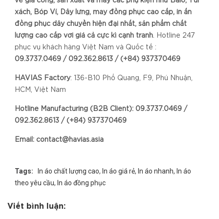
về gia công, sản xuất và may các phụ kiện như Balo, Túi
xách, Bóp Ví, Dây lưng, may đồng phục cao cấp, in ấn
đồng phục dây chuyền hiện đại nhất, sản phẩm chất
lượng cao cấp với giá cả cực kì cạnh tranh
. Hotline 247
phục vụ khách hàng Việt Nam và Quốc tế :
09.3737.0469 / 092.362.8613 / (+84) 937370469
HAVIAS Factory
: 136-B10 Phổ Quang, F9, Phú Nhuận,
HCM, Việt Nam
Hotline Manufacturing (B2B Client): 09.3737.0469 /
092.362.8613 / (+84) 937370469
Email: contact@havias.asia
Tags:
In áo chất lượng cao
,
In áo giá rẻ
,
In áo nhanh
,
In áo
theo yêu cầu
,
In áo đồng phục
Viết bình luận: