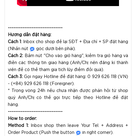
------------------------------
Hướng dẫn đặt hàng:
Cách 1
: Inbox cho shop để lại SĐT + Địa chỉ + SP đặt hàng
(Nhấn nút
góc dưới bên phải).
Cách 2:
Bấm nút "Cho vào giỏ hàng", kiểm tra giỏ hàng và
điền các thông tin giao hàng (Anh/Chị nên đăng kí thành
viên để có thể tham gia tích lũy điểm đổi quà).
Cách 3:
Gọi ngay Hotline để đặt hàng: 0 929 626 118 (VN)
- (+84) 929 626 118 (Foreigner).
* Trong vòng 24h nếu chưa nhận được phản hồi từ shop
quý Anh/Chị có thể gọi trực tiếp theo Hotline để đặt
hàng.
------------------------------
How to order:
Method 1:
Inbox shop then leave Your Tel. + Address +
Order Product (Push the button
in right corner).