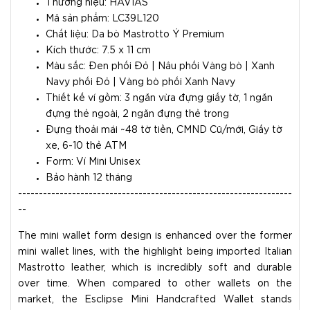
Thương hiệu: HAVIAS
Mã sản phẩm: LC39L120
Chất liệu: Da bò Mastrotto Ý Premium
Kích thước: 7.5 x 11 cm
Màu sắc: Đen phối Đỏ | Nâu phối Vàng bò | Xanh
Navy phối Đỏ | Vàng bò phối Xanh Navy
Thiết kế ví gồm: 3 ngăn vừa đựng giấy tờ, 1 ngăn
đựng thẻ ngoài, 2 ngăn đựng thẻ trong
Đựng thoải mái ~48 tờ tiền, CMND Cũ/mới, Giấy tờ
xe, 6-10 thẻ ATM
Form: Ví Mini Unisex
Bảo hành 12 tháng
------------------------------------------------------------------
--
The mini wallet form design is enhanced over the former
mini wallet lines, with the highlight being imported Italian
Mastrotto leather, which is incredibly soft and durable
over time. When compared to other wallets on the
market, the Esclipse Mini Handcrafted Wallet stands