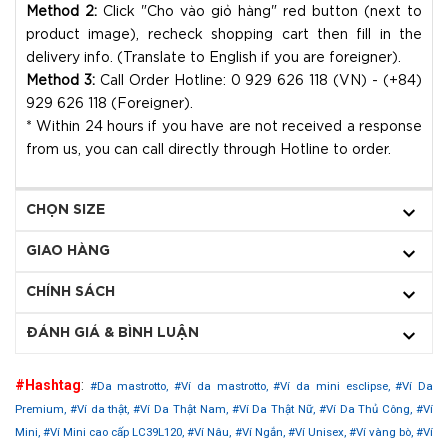
Method 2:
Click "Cho vào giỏ hàng" red button (next to
product image), recheck shopping cart then fill in the
delivery info. (Translate to English if you are foreigner).
Method 3:
Call Order Hotline: 0 929 626 118 (VN) - (+84)
929 626 118 (Foreigner).
* Within 24 hours if you have are not received a response
from us, you can call directly through Hotline to order.
CHỌN SIZE
GIAO HÀNG
CHÍNH SÁCH
ĐÁNH GIÁ & BÌNH LUẬN
#Hashtag
:
#Da mastrotto,
#Ví da mastrotto,
#Ví da mini esclipse,
#Ví Da
Premium,
#Ví da thật,
#Ví Da Thật Nam,
#Ví Da Thật Nữ,
#Ví Da Thủ Công,
#Ví
Mini,
#Ví Mini cao cấp LC39L120,
#Ví Nâu,
#Ví Ngắn,
#Ví Unisex,
#Ví vàng bò,
#Ví