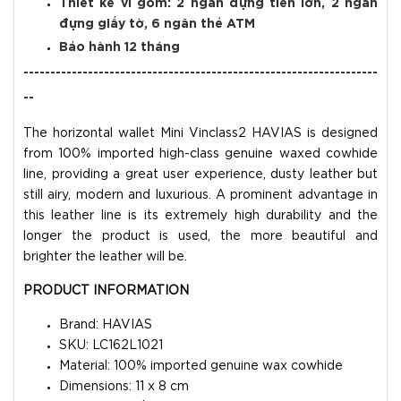
Thiết kế ví gồm: 2 ngăn đựng tiền lớn, 2 ngăn
đựng giấy tờ, 6 ngăn thẻ ATM
Bảo hành 12 tháng
------------------------------------------------------------------
--
The horizontal wallet Mini Vinclass2 HAVIAS is designed
from 100% imported high-class genuine waxed cowhide
line, providing a great user experience, dusty leather but
still airy, modern and luxurious. A prominent advantage in
this leather line is its extremely high durability and the
longer the product is used, the more beautiful and
brighter the leather will be.
PRODUCT INFORMATION
Brand: HAVIAS
SKU: LC162L1021
Material: 100% imported genuine wax cowhide
Dimensions: 11 x 8 cm