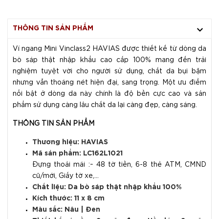
THÔNG TIN SẢN PHẨM
Ví ngang Mini Vinclass2 HAVIAS được thiết kế từ dòng da
bò sáp thật nhập khẩu cao cấp 100% mang đến trải
nghiệm tuyệt vời cho người sử dụng, chất da bụi bặm
nhưng vẫn thoáng nét hiện đại, sang trọng. Một ưu điểm
nổi bật ở dòng da này chính là độ bền cực cao và sản
phẩm sử dụng càng lâu chất da lại càng đẹp, càng sáng.
THÔNG TIN SẢN PHẨM
Thương hiệu: HAVIAS
Mã sản phẩm: LC162L1021
Đựng thoải mái :~ 48 tờ tiền, 6-8 thẻ ATM, CMND
cũ/mới, Giấy tờ xe,...
Chất liệu: Da bò sáp thật nhập khẩu 100%
Kích thước: 11 x 8 cm
Màu sắc: Nâu | Đen