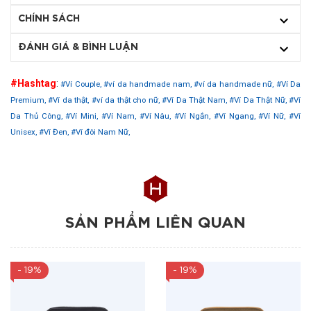
CHÍNH SÁCH
ĐÁNH GIÁ & BÌNH LUẬN
#Hashtag
:
#Ví Couple,
#ví da handmade nam,
#ví da handmade nữ,
#Ví Da
Premium,
#Ví da thật,
#ví da thật cho nữ,
#Ví Da Thật Nam,
#Ví Da Thật Nữ,
#Ví
Da Thủ Công,
#Ví Mini,
#Ví Nam,
#Ví Nâu,
#Ví Ngắn,
#Ví Ngang,
#Ví Nữ,
#Ví
Unisex,
#Ví Đen,
#Ví đôi Nam Nữ,
SẢN PHẨM LIÊN QUAN
- 19%
- 19%