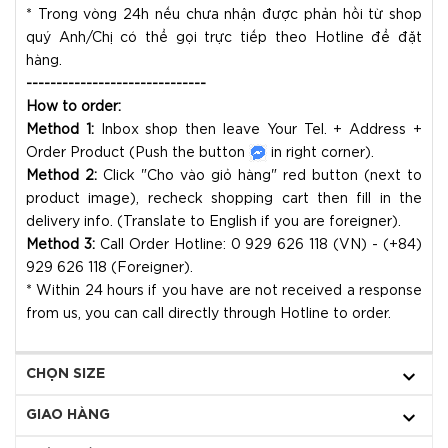
* Trong vòng 24h nếu chưa nhận được phản hồi từ shop
quý Anh/Chị có thể gọi trực tiếp theo Hotline để đặt
hàng.
------------------------------
How to order:
Method 1:
Inbox shop then leave Your Tel. + Address +
Order Product (Push the button
in right corner).
Method 2:
Click "Cho vào giỏ hàng" red button (next to
product image), recheck shopping cart then fill in the
delivery info. (Translate to English if you are foreigner).
Method 3:
Call Order Hotline: 0 929 626 118 (VN) - (+84)
929 626 118 (Foreigner).
* Within 24 hours if you have are not received a response
from us, you can call directly through Hotline to order.
CHỌN SIZE
GIAO HÀNG