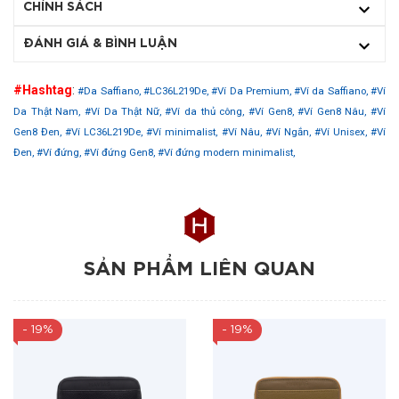
CHÍNH SÁCH
ĐÁNH GIÁ & BÌNH LUẬN
#Hashtag
:
#Da Saffiano,
#LC36L219De,
#Ví Da Premium,
#Ví da Saffiano,
#Ví
Da Thật Nam,
#Ví Da Thật Nữ,
#Ví da thủ công,
#Ví Gen8,
#Ví Gen8 Nâu,
#Ví
Gen8 Đen,
#Ví LC36L219De,
#Ví minimalist,
#Ví Nâu,
#Ví Ngắn,
#Ví Unisex,
#Ví
Đen,
#Ví đứng,
#Ví đứng Gen8,
#Ví đứng modern minimalist,
SẢN PHẨM LIÊN QUAN
- 19%
- 19%