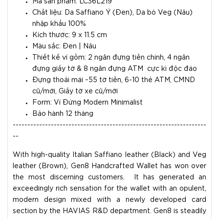
Mã sản phẩm: LC36L219
Chất liệu: Da Saffiano Ý (Đen), Da bò Veg (Nâu)
nhập khẩu 100%
Kích thước: 9 x 11.5 cm
Màu sắc: Đen | Nâu
Thiết kế ví gồm: 2 ngăn đựng tiền chính, 4 ngăn
đựng giấy tờ & 8 ngăn đựng ATM cực kì độc đáo
Đựng thoải mái ~55 tờ tiền, 6-10 thẻ ATM, CMND
cũ/mới, Giấy tờ xe cũ/mới
Form: Ví Đứng Modern Minimalist
Bảo hành 12 tháng
------------------------------------------------------------------
--
With high-quality Italian Saffiano leather (Black) and Veg
leather (Brown), Gen8 Handcrafted Wallet has won over
the most discerning customers. It has generated an
exceedingly rich sensation for the wallet with an opulent,
modern design mixed with a newly developed card
section by the HAVIAS R&D department. Gen8 is steadily