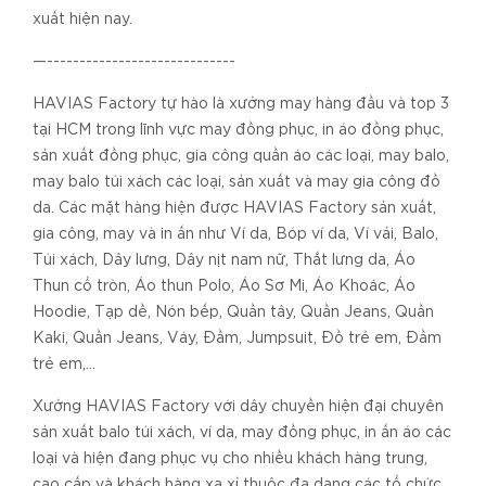
xuất hiện nay.
—-----------------------------
HAVIAS Factory tự hào là xưởng may hàng đầu và top 3
tại HCM trong lĩnh vực may đồng phục, in áo đồng phục,
sản xuất đồng phục, gia công quần áo các loại, may balo,
may balo túi xách các loại, sản xuất và may gia công đồ
da. Các mặt hàng hiện được HAVIAS Factory sản xuất,
gia công, may và in ấn như Ví da, Bóp ví da, Ví vải, Balo,
Túi xách, Dây lưng, Dây nịt nam nữ, Thắt lưng da, Áo
Thun cổ tròn, Áo thun Polo, Áo Sơ Mi, Áo Khoác, Áo
Hoodie, Tạp dề, Nón bếp, Quần tây, Quần Jeans, Quần
Kaki, Quần Jeans, Váy, Đầm, Jumpsuit, Đồ trẻ em, Đầm
trẻ em,...
Xưởng HAVIAS Factory với dây chuyền hiện đại chuyên
sản xuất balo túi xách, ví da, may đồng phục, in ấn áo các
loại và hiện đang phục vụ cho nhiều khách hàng trung,
cao cấp và khách hàng xa xỉ thuộc đa dạng các tổ chức