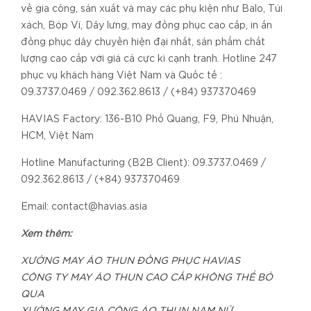
về gia công, sản xuất và may các phụ kiện như Balo, Túi
xách, Bóp Ví, Dây lưng, may đồng phục cao cấp, in ấn
đồng phục dây chuyền hiện đại nhất, sản phẩm chất
lượng cao cấp với giá cả cực kì cạnh tranh. Hotline 247
phục vụ khách hàng Việt Nam và Quốc tế :
09.3737.0469 / 092.362.8613 / (+84) 937370469
HAVIAS Factory: 136-B10 Phổ Quang, F9, Phú Nhuận,
HCM, Việt Nam
Hotline Manufacturing (B2B Client): 09.3737.0469 /
092.362.8613 / (+84) 937370469
Email: contact@havias.asia
Xem thêm:
XƯỞNG MAY ÁO THUN ĐỒNG PHỤC HAVIAS
CÔNG TY MAY ÁO THUN CAO CẤP KHÔNG THỂ BỎ
QUA