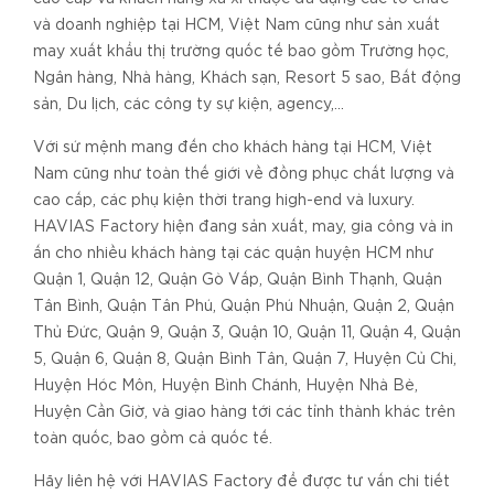
và doanh nghiệp tại HCM, Việt Nam cũng như sản xuất
may xuất khẩu thị trường quốc tế bao gồm Trường học,
Ngân hàng, Nhà hàng, Khách sạn, Resort 5 sao, Bất động
sản, Du lịch, các công ty sự kiện, agency,...
Với sứ mệnh mang đến cho khách hàng tại HCM, Việt
Nam cũng như toàn thế giới về đồng phục chất lượng và
cao cấp, các phụ kiện thời trang high-end và luxury.
HAVIAS Factory hiện đang sản xuất, may, gia công và in
ấn cho nhiều khách hàng tại các quận huyện HCM như
Quận 1, Quận 12, Quận Gò Vấp, Quận Bình Thạnh, Quận
Tân Bình, Quận Tân Phú, Quận Phú Nhuận, Quận 2, Quận
Thủ Đức, Quận 9, Quận 3, Quận 10, Quận 11, Quận 4, Quận
5, Quận 6, Quận 8, Quận Bình Tân, Quận 7, Huyện Củ Chi,
Huyện Hóc Môn, Huyện Bình Chánh, Huyện Nhà Bè,
Huyện Cần Giờ, và giao hàng tới các tỉnh thành khác trên
toàn quốc, bao gồm cả quốc tế.
Hãy liên hệ với HAVIAS Factory để được tư vấn chi tiết