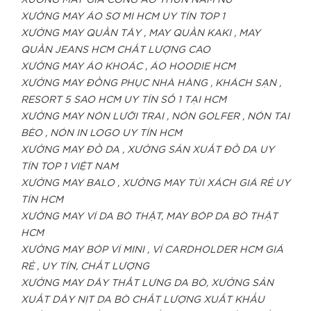
XƯỞNG MAY GIA CÔNG ÁO THUN NAM NỮ
XƯỞNG MAY ÁO SƠ MI HCM UY TÍN TOP 1
XƯỞNG MAY QUẦN TÂY , MAY QUẦN KAKI , MAY
QUẦN JEANS HCM CHẤT LƯỢNG CAO
XƯỞNG MAY ÁO KHOÁC , ÁO HOODIE HCM
XƯỞNG MAY ĐỒNG PHỤC NHÀ HÀNG , KHÁCH SẠN ,
RESORT 5 SAO HCM UY TÍN SỐ 1 TẠI HCM
XƯỞNG MAY NÓN LƯỠI TRAI , NÓN GOLFER , NÓN TAI
BÈO , NÓN IN LOGO UY TÍN HCM
XƯỞNG MAY ĐỒ DA , XƯỞNG SẢN XUẤT ĐỒ DA UY
TÍN TOP 1 VIỆT NAM
XƯỞNG MAY BALO , XƯỞNG MAY TÚI XÁCH GIÁ RẺ UY
TÍN HCM
XƯỞNG MAY VÍ DA BÒ THẬT, MAY BÓP DA BÒ THẬT
HCM
XƯỞNG MAY BÓP VÍ MINI , VÍ CARDHOLDER HCM GIÁ
RẺ , UY TÍN, CHẤT LƯỢNG
XƯỞNG MAY DÂY THẮT LƯNG DA BÒ, XƯỞNG SẢN
XUẤT DÂY NỊT DA BÒ CHẤT LƯỢNG XUẤT KHẨU