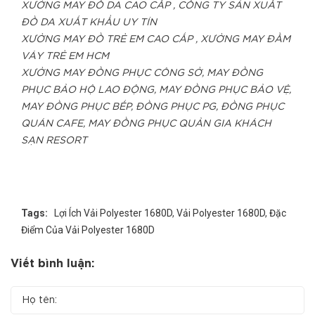
XƯỞNG MAY ĐỒ DA CAO CẤP , CÔNG TY SẢN XUẤT
ĐỒ DA XUẤT KHẨU UY TÍN
XƯỞNG MAY ĐỒ TRẺ EM CAO CẤP , XƯỞNG MAY ĐẦM
VÁY TRẺ EM HCM
XƯỞNG MAY ĐỒNG PHỤC CÔNG SỞ, MAY ĐỒNG
PHỤC BẢO HỘ LAO ĐỘNG, MAY ĐỒNG PHỤC BẢO VỆ,
MAY ĐỒNG PHỤC BẾP, ĐỒNG PHỤC PG, ĐỒNG PHỤC
QUÁN CAFE, MAY ĐỒNG PHỤC QUẢN GIA KHÁCH
SẠN RESORT
Tags:
Lợi Ích Vải Polyester 1680D
,
Vải Polyester 1680D
,
Đặc
Điểm Của Vải Polyester 1680D
Viết bình luận: