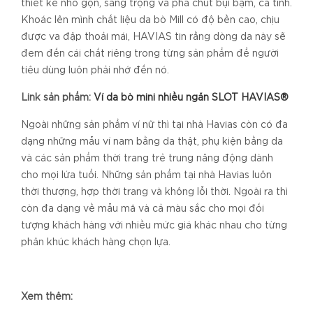
thiết kế nhỏ gọn, sang trọng và pha chút bụi bặm, cá tính.
Khoác lên mình chất liệu da bò Mill có độ bền cao, chịu
được va đập thoải mái, HAVIAS tin rằng dòng da này sẽ
đem đến cái chất riêng trong từng sản phẩm để người
tiêu dùng luôn phải nhớ đến nó.
Link sản phẩm:
Ví da bò mini nhiều ngăn SLOT HAVIAS®
Ngoài những sản phẩm ví nữ thì tại nhà Havias còn có đa
dạng những mẫu ví nam bằng da thật, phụ kiện bằng da
và các sản phẩm thời trang trẻ trung năng động dành
cho mọi lứa tuổi. Những sản phẩm tại nhà Havias luôn
thời thượng, hợp thời trang và không lỗi thời. Ngoài ra thì
còn đa dạng về mẫu mã và cả màu sắc cho mọi đối
tượng khách hàng với nhiều mức giá khác nhau cho từng
phân khúc khách hàng chọn lựa.
Xem thêm: