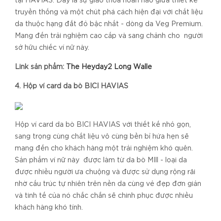
tại HAVIAS. Đây là sự giao thoa hoàn hảo giữa thiết kế
truyền thống và một chút phá cách hiện đại với chất liệu
da thuộc hạng đắt đỏ bậc nhất - dòng da Veg Premium.
Mang đến trải nghiệm cao cấp và sang chảnh cho người
sở hữu chiếc ví nữ này.
Link sản phẩm:
The Heyday2 Long Walle
4. Hộp ví card da bò BICI HAVIAS
Hộp ví card da bò BICI HAVIAS với thiết kế nhỏ gọn,
sang trọng cùng chất liệu vô cùng bền bỉ hứa hẹn sẽ
mang đến cho khách hàng một trải nghiệm khó quên.
Sản phẩm ví nữ này được làm từ da bò MIll - loại da
được nhiều người ưa chuộng và được sử dụng rộng rãi
nhờ cấu trúc tự nhiên trên nền da cùng vẻ đẹp đơn giản
và tinh tế của nó chắc chắn sẽ chinh phục được nhiều
khách hàng khó tính.