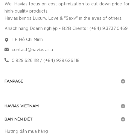
We, Havias focus on cost optimization to cut down price for
high-quality products.
Havias brings Luxury, Love & "Sexy" in the eyes of others.
Khách hàng Doanh nghiệp - B2B Clients : (+84) 9.3737.0469
TP Hồ Chí Minh
contact@havias.asia
0.929.626.118 / (+84) 929.626.118
FANPAGE
HAVIAS VIETNAM
BẠN NÊN BIẾT
Hướng dẫn mua hàng