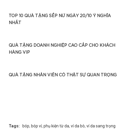
TOP 10 QUÀ TẶNG SẾP NỮ NGÀY 20/10 Ý NGHĨA
NHẤT
QUÀ TẶNG DOANH NGHIỆP CAO CẤP CHO KHÁCH
HÀNG VIP
QUÀ TẶNG NHÂN VIÊN CÓ THẬT SỰ QUAN TRỌNG
Tags:
bóp
,
bóp ví
,
phụ kiện từ da
,
ví da bò
,
ví da sang trọng