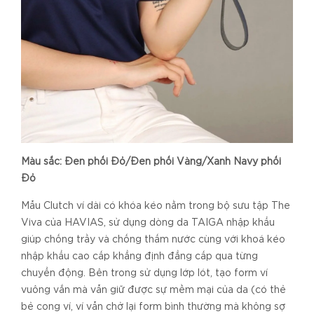
Màu sắc:
Đen phối Đỏ/Đen phối Vàng/Xanh Navy phối
Đỏ
Mẫu Clutch ví dài có khóa kéo nằm trong bộ sưu tập The
Viva của HAVIAS, sử dụng dòng da TAIGA nhập khẩu
giúp chống trầy và chống thấm nước cùng với khoá kéo
nhập khẩu cao cấp khẳng định đẳng cấp qua từng
chuyển động. Bên trong sử dụng lớp lót, tạo form ví
vuông vắn mà vẫn giữ được sự mềm mại của da (có thẻ
bẻ cong ví, ví vẫn chở lại form bình thường mà không sợ