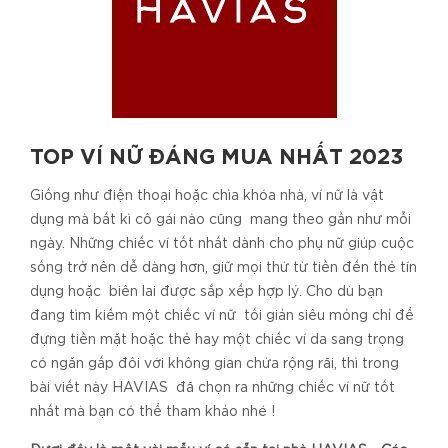
TOP VÍ NỮ ĐÁNG MUA NHẤT 2023
Giống như điện thoại hoặc chìa khóa nhà, ví nữ là vật
dụng mà bất kì cô gái nào cũng mang theo gần như mỗi
ngày. Những chiếc ví tốt nhất dành cho phụ nữ giúp cuộc
sống trở nên dễ dàng hơn, giữ mọi thứ từ tiền đến thẻ tín
dụng hoặc biên lai được sắp xếp hợp lý. Cho dù bạn
đang tìm kiếm một chiếc ví nữ tối giản siêu mỏng chỉ để
đựng tiền mặt hoặc thẻ hay một chiếc ví da sang trọng
có ngăn gấp đôi với không gian chứa rộng rãi, thì trong
bài viết này HAVIAS đã chọn ra những chiếc ví nữ tốt
nhất mà bạn có thể tham khảo nhé !