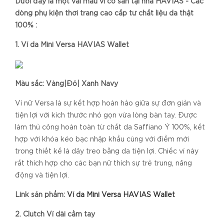
Dưới đây là một vài mẫu ví có sẵn tại nhà HAVIAS - Các
dòng phụ kiện thời trang cao cấp từ chất liệu da thật
100% :
1. Ví da Mini Versa HAVIAS Wallet
Màu sắc: Vàng|Đỏ| Xanh Navy
Ví nữ Versa là sự kết hợp hoàn hảo giữa sự đơn giản và
tiện lợi với kích thước nhỏ gọn vừa lòng bàn tay. Được
làm thủ công hoàn toàn từ chất da Saffiano Ý 100%, kết
hợp với khóa kéo bạc nhập khẩu cùng với điểm mới
trong thiết kế là dây treo bằng da tiện lợi. Chiếc ví này
rất thích hợp cho các bạn nữ thích sự trẻ trung, năng
động và tiện lợi.
Link sản phẩm:
Ví da Mini Versa HAVIAS Wallet
2. Clutch Ví dài cầm tay