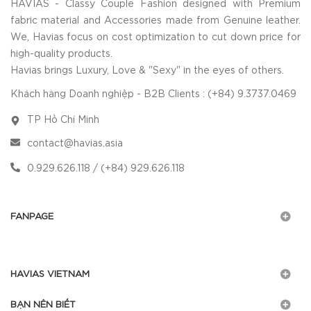
HAVIAS - Classy Couple Fashion designed with Premium
fabric material and Accessories made from Genuine leather.
We, Havias focus on cost optimization to cut down price for
high-quality products.
Havias brings Luxury, Love & "Sexy" in the eyes of others.
Khách hàng Doanh nghiệp - B2B Clients : (+84) 9.3737.0469
TP Hồ Chí Minh
contact@havias.asia
0.929.626.118 / (+84) 929.626.118
FANPAGE
HAVIAS VIETNAM
BẠN NÊN BIẾT