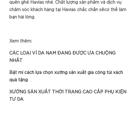
quên ghé Havias nhé. Chất lượng sản phẩm và dịch vụ
chăm sóc khách hàng tại Havias chắc chắn sẽcó thể làm
bạn hài lòng.
Xem thêm:
CÁC LOẠI VÍ DA NAM ĐANG ĐƯỢC ƯA CHUỘNG
NHẤT
Bật mí cách lựa chọn xưởng sản xuất gia công túi xách
quà tặng
XƯỞNG SẢN XUẤT THỜI TRANG CAO CẤP PHỤ KIỆN
TỪ DA