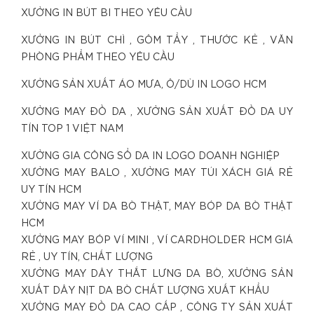
XƯỞNG IN BÚT BI THEO YÊU CẦU
XƯỞNG IN BÚT CHÌ , GÔM TẨY , THƯỚC KẺ , VĂN
PHÒNG PHẨM THEO YÊU CẦU
XƯỞNG SẢN XUẤT ÁO MƯA, Ô/DÙ IN LOGO HCM
XƯỞNG MAY ĐỒ DA , XƯỞNG SẢN XUẤT ĐỒ DA UY
TÍN TOP 1 VIỆT NAM
XƯỞNG GIA CÔNG SỔ DA IN LOGO DOANH NGHIỆP
XƯỞNG MAY BALO , XƯỞNG MAY TÚI XÁCH GIÁ RẺ
UY TÍN HCM
XƯỞNG MAY VÍ DA BÒ THẬT, MAY BÓP DA BÒ THẬT
HCM
XƯỞNG MAY BÓP VÍ MINI , VÍ CARDHOLDER HCM GIÁ
RẺ , UY TÍN, CHẤT LƯỢNG
XƯỞNG MAY DÂY THẮT LƯNG DA BÒ, XƯỞNG SẢN
XUẤT DÂY NỊT DA BÒ CHẤT LƯỢNG XUẤT KHẨU
XƯỞNG MAY ĐỒ DA CAO CẤP , CÔNG TY SẢN XUẤT