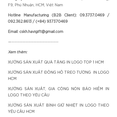
F9, Phú Nhuận, HCM, Việt Nam
Hotline Manufacturing (B2B Client): 09.3737.0469 /
092.362.8613 / (+84) 937370469
Email: cskh.havigift@gmail.com
—------------------------------
Xem thêm:
XƯỞNG SẢN XUẤT QUÀ TẶNG IN LOGO TOP 1 HCM
XƯỞNG SẢN XUẤT ĐỒNG HỒ TREO TƯỜNG IN LOGO
HCM
XƯỞNG SẢN XUẤT, GIA CÔNG NÓN BẢO HIỂM IN
LOGO THEO YÊU CẦU
XƯỞNG SẢN XUẤT BÌNH GIỮ NHIỆT IN LOGO THEO
YÊU CẦU HCM