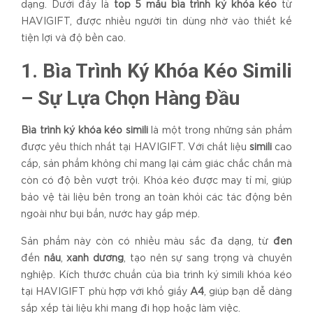
dạng. Dưới đây là
top 5 mẫu bìa trình ký khóa kéo
từ
HAVIGIFT, được nhiều người tin dùng nhờ vào thiết kế
tiện lợi và độ bền cao.
1. Bìa Trình Ký Khóa Kéo Simili
– Sự Lựa Chọn Hàng Đầu
Bìa trình ký khóa kéo simili
là một trong những sản phẩm
được yêu thích nhất tại HAVIGIFT. Với chất liệu
simili
cao
cấp, sản phẩm không chỉ mang lại cảm giác chắc chắn mà
còn có độ bền vượt trội. Khóa kéo được may tỉ mỉ, giúp
bảo vệ tài liệu bên trong an toàn khỏi các tác động bên
ngoài như bụi bẩn, nước hay gấp mép.
Sản phẩm này còn có nhiều màu sắc đa dạng, từ
đen
đến
nâu
,
xanh dương
, tạo nên sự sang trọng và chuyên
nghiệp. Kích thước chuẩn của bìa trình ký simili khóa kéo
tại HAVIGIFT phù hợp với khổ giấy
A4
, giúp bạn dễ dàng
sắp xếp tài liệu khi mang đi họp hoặc làm việc.