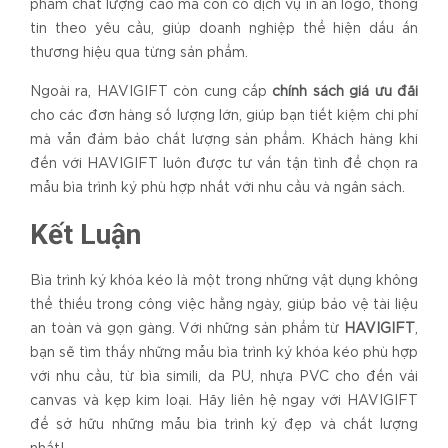
phẩm chất lượng cao mà còn có dịch vụ in ấn logo, thông
tin theo yêu cầu, giúp doanh nghiệp thể hiện dấu ấn
thương hiệu qua từng sản phẩm.
Ngoài ra, HAVIGIFT còn cung cấp
chính sách giá ưu đãi
cho các đơn hàng số lượng lớn, giúp bạn tiết kiệm chi phí
mà vẫn đảm bảo chất lượng sản phẩm. Khách hàng khi
đến với HAVIGIFT luôn được tư vấn tận tình để chọn ra
mẫu bìa trình ký phù hợp nhất với nhu cầu và ngân sách.
Kết Luận
Bìa trình ký khóa kéo là một trong những vật dụng không
thể thiếu trong công việc hằng ngày, giúp bảo vệ tài liệu
an toàn và gọn gàng. Với những sản phẩm từ
HAVIGIFT
,
bạn sẽ tìm thấy những mẫu bìa trình ký khóa kéo phù hợp
với nhu cầu, từ bìa simili, da PU, nhựa PVC cho đến vải
canvas và kẹp kim loại. Hãy liên hệ ngay với HAVIGIFT
để sở hữu những mẫu bìa trình ký đẹp và chất lượng