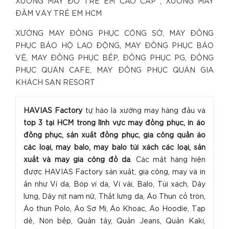
XƯỞNG MAY ĐỒ TRẺ EM CAO CẤP , XƯỞNG MAY
ĐẦM VÁY TRẺ EM HCM
XƯỞNG MAY ĐỒNG PHỤC CÔNG SỞ, MAY ĐỒNG
PHỤC BẢO HỘ LAO ĐỘNG, MAY ĐỒNG PHỤC BẢO
VỆ, MAY ĐỒNG PHỤC BẾP, ĐỒNG PHỤC PG, ĐỒNG
PHỤC QUÁN CAFE, MAY ĐỒNG PHỤC QUẢN GIA
KHÁCH SẠN RESORT
HAVIAS Factory
tự hào là xưởng may hàng đầu và
top 3 tại HCM trong lĩnh vực may đồng phục, in áo
đồng phục, sản xuất đồng phục, gia công quần áo
các loại, may balo, may balo túi xách các loại, sản
xuất và may gia công đồ da
. Các mặt hàng hiện
được HAVIAS Factory sản xuất, gia công, may và in
ấn như Ví da, Bóp ví da, Ví vải, Balo, Túi xách, Dây
lưng, Dây nịt nam nữ, Thắt lưng da, Áo Thun cổ tròn,
Áo thun Polo, Áo Sơ Mi, Áo Khoác, Áo Hoodie, Tạp
dề, Nón bếp, Quần tây, Quần Jeans, Quần Kaki,