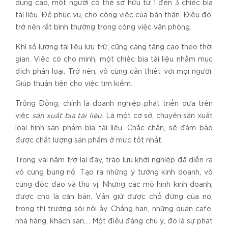
dụng cao, một người có thể sở hữu từ 1 đến 3 chiếc bìa
tài liệu. Để phục vụ, cho công việc của bản thân. Điều đó,
trở nên rất bình thường trong công việc văn phòng.
Khi số lượng tài liệu lưu trữ, cũng càng tăng cao theo thời
gian. Việc có cho mình, một chiếc bìa tài liệu nhằm mục
đích phân loại. Trở nên, vô cùng cần thiết với mọi người.
Giúp thuận tiện cho việc tìm kiếm.
Trống Đồng, chính là doanh nghiệp phát triển dựa trên
việc
sản xuất bìa tài liệu
. Là một cơ sở, chuyên sản xuất
loại hình sản phẩm bìa tài liệu. Chắc chắn, sẽ đảm bảo
được chất lượng sản phẩm ở mức tốt nhất.
Trong vài năm trở lại đây, trào lưu khởi nghiệp đã diễn ra
vô cùng bùng nổ. Tạo ra những ý tưởng kinh doanh, vô
cùng độc đáo và thú vị. Nhưng các mô hình kinh doanh,
được cho là căn bản. Vẫn giữ được chỗ đứng của nó,
trong thị trường sôi nổi ấy. Chẳng hạn, những quán cafe,
nhà hàng, khách sạn,… Một điều đáng chú ý, đó là sự phát