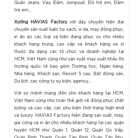
Quần Jeans, Váy, Đầm, Jumpsuit, Đồ trẻ em, Đầm
trẻ em,...
Xưởng HAVIAS Factory
với dây chuyền hiện đại
chuyên sản xuất balo túi xách, ví da, may đồng phục,
in ấn áo các loại và hiện đang phục vụ cho nhiều
khách hàng trung, cao cấp và khách hàng xa xỉ
thuộc đa dạng các tổ chức và doanh nghiệp tại
HCM, Việt Nam cũng như sản xuất may xuất khẩu thị
trường quốc tế bao gồm Trường học, Ngân hàng,
Nhà hàng, Khách sạn, Resort 5 sao, Bất động sản,
Du lịch, các công ty sự kiện, agency,...
Với sứ mệnh mang đến cho khách hàng tại HCM,
Việt Nam cũng như toàn thế giới về đồng phục chất
lượng và cao cấp, các phụ kiện thời trang high-end
và luxury. HAVIAS Factory hiện đang sản xuất, may,
gia công và in ấn cho nhiều khách hàng tại các quận
huyện HCM như Quận 1, Quận 12, Quận Gò Vấp,
Quận Bình Thạnh, Quận Tân Bình, Quận Tân Phú,