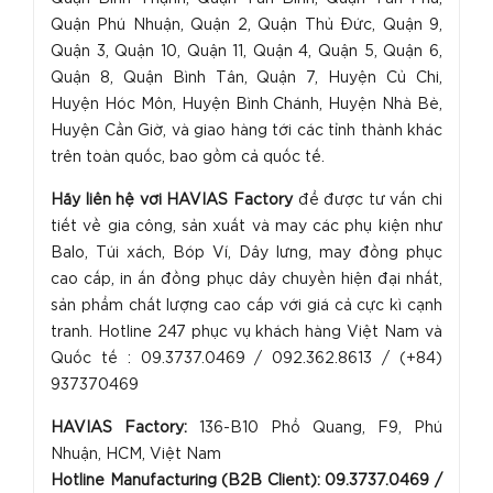
Quận Phú Nhuận, Quận 2, Quận Thủ Đức, Quận 9,
Quận 3, Quận 10, Quận 11, Quận 4, Quận 5, Quận 6,
Quận 8, Quận Bình Tân, Quận 7, Huyện Củ Chi,
Huyện Hóc Môn, Huyện Bình Chánh, Huyện Nhà Bè,
Huyện Cần Giờ, và giao hàng tới các tỉnh thành khác
trên toàn quốc, bao gồm cả quốc tế.
H
ãy liên hệ với HAVIAS Factory
để được tư vấn chi
tiết về gia công, sản xuất và may các phụ kiện như
Balo, Túi xách, Bóp Ví, Dây lưng, may đồng phục
cao cấp, in ấn đồng phục dây chuyền hiện đại nhất,
sản phẩm chất lượng cao cấp với giá cả cực kì cạnh
tranh. Hotline 247 phục vụ khách hàng Việt Nam và
Quốc tế : 09.3737.0469 / 092.362.8613 / (+84)
937370469
HAVIAS Factory:
136-B10 Phổ Quang, F9, Phú
Nhuận, HCM, Việt Nam
Hotline Manufacturing (B2B Client): 09.3737.0469 /