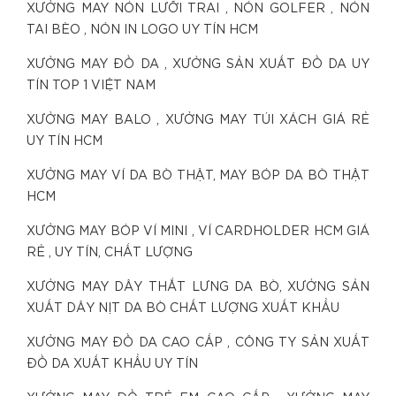
XƯỞNG MAY NÓN LƯỠI TRAI , NÓN GOLFER , NÓN
TAI BÈO , NÓN IN LOGO UY TÍN HCM
XƯỞNG MAY ĐỒ DA , XƯỞNG SẢN XUẤT ĐỒ DA UY
TÍN TOP 1 VIỆT NAM
XƯỞNG MAY BALO , XƯỞNG MAY TÚI XÁCH GIÁ RẺ
UY TÍN HCM
XƯỞNG MAY VÍ DA BÒ THẬT, MAY BÓP DA BÒ THẬT
HCM
XƯỞNG MAY BÓP VÍ MINI , VÍ CARDHOLDER HCM GIÁ
RẺ , UY TÍN, CHẤT LƯỢNG
XƯỞNG MAY DÂY THẮT LƯNG DA BÒ, XƯỞNG SẢN
XUẤT DÂY NỊT DA BÒ CHẤT LƯỢNG XUẤT KHẨU
XƯỞNG MAY ĐỒ DA CAO CẤP , CÔNG TY SẢN XUẤT
ĐỒ DA XUẤT KHẨU UY TÍN