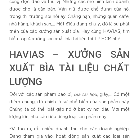
cùng độc đáo và thú vị. Nhưng các mô hình kinh doanh,
được cho là căn bản. Vẫn giữ được chỗ đứng của nó,
trong thị trường sôi nổi ấy. Chẳng hạn, những quán cafe,
nhà hàng, khách sạn,… Một điều đáng chú ý, đó là sự phát
triển của các xưởng sản xuất bìa. Hãy cùng
HAVIAS
, tìm
hiểu top 4 xưởng sản xuất bìa tài liệu tại TP.HCM nhé.
HAVIAS – XƯỞNG SẢN
XUẤT BÌA TÀI LIỆU CHẤT
LƯỢNG
Đối với các sản phẩm bao bì,
bìa tài liệu
, giấy,… Có một
điểm chung, đó chính là sự phổ biến của sản phẩm này.
Chúng ta có thể, bắt gặp nó ở bất kỳ nơi đâu. Với một
lượng lớn, nhu cầu tiêu dùng loại sản phẩm này.
Đã tạo ra, rất nhiều doanh thu cho các doanh nghiệp.
Đang tham gia vào, hoạt động sản xuất các loại sản