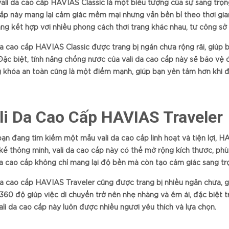
ali da cao cấp HAVIAS Classic là một biểu tượng của sự sang trọng
ấp này mang lại cảm giác mềm mại nhưng vẫn bền bỉ theo thời gian
ng kết hợp với nhiều phong cách thời trang khác nhau, từ công sở
da cao cấp HAVIAS Classic được trang bị ngăn chứa rộng rãi, giúp
Đặc biệt, tính năng chống nước của vali da cao cấp này sẽ bảo vệ đ
 khóa an toàn cũng là một điểm mạnh, giúp bạn yên tâm hơn khi để
li Da Cao Cấp HAVIAS Traveler
ạn đang tìm kiếm một mẫu vali da cao cấp linh hoạt và tiện lợi, HA
 kế thông minh, vali da cao cấp này có thể mở rộng kích thước, ph
da cao cấp không chỉ mang lại độ bền mà còn tạo cảm giác sang trọ
da cao cấp HAVIAS Traveler cũng được trang bị nhiều ngăn chứa, g
360 độ giúp việc di chuyển trở nên nhẹ nhàng và êm ái, đặc biệt t
ali da cao cấp này luôn được nhiều người yêu thích và lựa chọn.