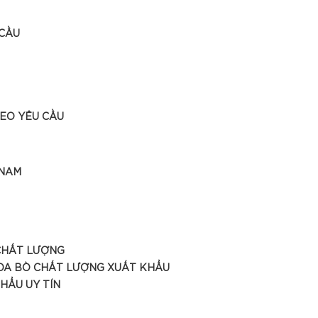
 CẦU
HEO YÊU CẦU
 NAM
 CHẤT LƯỢNG
 DA BÒ CHẤT LƯỢNG XUẤT KHẨU
HẨU UY TÍN