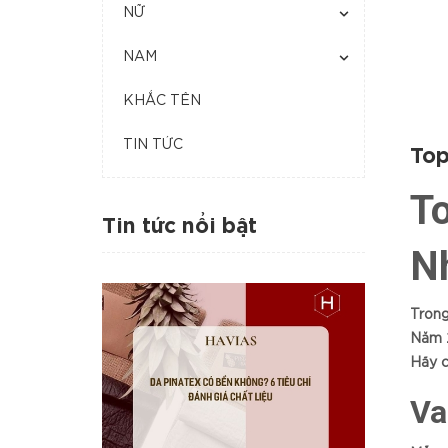
NỮ
NAM
KHẮC TÊN
TIN TỨC
Top
To
Tin tức nổi bật
N
Trong
Năm 2
Hãy c
Va