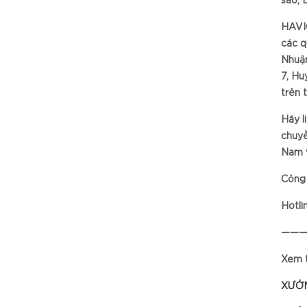
sao, 
HAVIG
các q
Nhuận
7, Hu
trên 
Hãy l
chuyề
Nam v
Công 
Hotli
——
Xem 
XƯỞN