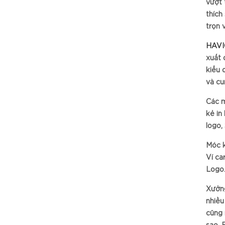
vượt 
thích
trọn 
HAVI
xuất 
kiểu 
và cu
Các m
kẻ in
logo,
Móc k
Ví ca
Logo
Xưởng
nhiều
cũng 