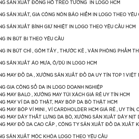
G SẢN XUẤT ĐỒNG HỒ TREO TƯỜNG IN LOGO HCM
G SẢN XUẤT, GIA CÔNG NÓN BẢO HIỂM IN LOGO THEO YÊU
G SẢN XUẤT BÌNH GIỮ NHIỆT IN LOGO THEO YÊU CẦU HCM
G IN BÚT BI THEO YÊU CẦU
G IN BÚT CHÌ , GÔM TẨY , THƯỚC KẺ , VĂN PHÒNG PHẨM T
G SẢN XUẤT ÁO MƯA, Ô/DÙ IN LOGO HCM
G MAY ĐỒ DA , XƯỞNG SẢN XUẤT ĐỒ DA UY TÍN TOP 1 VIỆT
G GIA CÔNG SỔ DA IN LOGO DOANH NGHIỆP
G MAY BALO , XƯỞNG MAY TÚI XÁCH GIÁ RẺ UY TÍN HCM
G MAY VÍ DA BÒ THẬT, MAY BÓP DA BÒ THẬT HCM
G MAY BÓP VÍ MINI , VÍ CARDHOLDER HCM GIÁ RẺ , UY TÍN,
G MAY DÂY THẮT LƯNG DA BÒ, XƯỞNG SẢN XUẤT DÂY NỊT
G MAY ĐỒ DA CAO CẤP , CÔNG TY SẢN XUẤT ĐỒ DA XUẤT K
G SẢN XUẤT MÓC KHÓA LOGO THEO YÊU CẦU