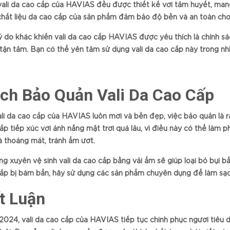
ali da cao cấp của HAVIAS đều được thiết kế với tâm huyết, mang
chất liệu da cao cấp của sản phẩm đảm bảo độ bền và an toàn cho
ý do khác khiến vali da cao cấp HAVIAS được yêu thích là chính s
tận tâm. Bạn có thể yên tâm sử dụng vali da cao cấp này trong nh
ch Bảo Quản Vali Da Cao Cấp
li da cao cấp của HAVIAS luôn mới và bền đẹp, việc bảo quản là rấ
ấp tiếp xúc với ánh nắng mặt trời quá lâu, vì điều này có thể làm p
à thoáng mát, tránh ẩm ướt.
g xuyên vệ sinh vali da cao cấp bằng vải ẩm sẽ giúp loại bỏ bụi b
ấp bị bám bẩn, hãy sử dụng các sản phẩm chuyên dụng để làm sạc
t Luận
024, vali da cao cấp của HAVIAS tiếp tục chinh phục người tiêu