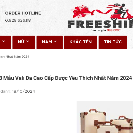
ORDER HOTLINE
0.929.626.118
I
NỮ
NAM
KHẮC TÊN
TIN TỨC
hích Nhất Năm 2024
3 Mẫu Vali Da Cao Cấp Được Yêu Thích Nhất Năm 2024
 đăng:
18/10/2024