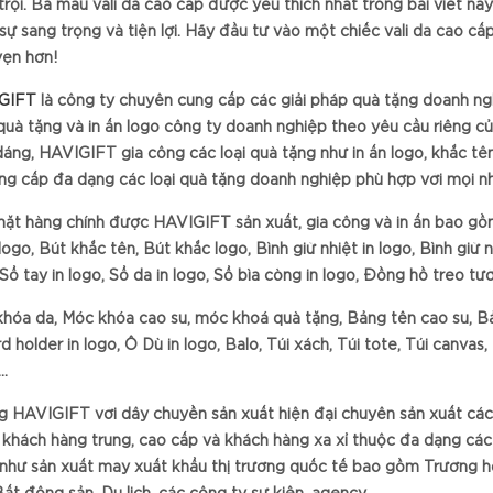
trội. Ba mẫu vali da cao cấp được yêu thích nhất trong bài viết này
 sự sang trọng và tiện lợi. Hãy đầu tư vào một chiếc vali da cao 
vẹn hơn!
GIFT
là công ty chuyên cung cấp các giải pháp quà tặng doanh ngh
quà tặng và in ấn logo công ty doanh nghiệp theo yêu cầu riêng củ
dáng, HAVIGIFT gia công các loại quà tặng như in ấn logo, khắc tên
ng cấp đa dạng các loại quà tặng doanh nghiệp phù hợp với mọi n
ặt hàng chính được HAVIGIFT sản xuất, gia công và in ấn bao gồm: 
 logo, Bút khắc tên, Bút khắc logo, Bình giữ nhiệt in logo, Bình gi
 Sổ tay in logo, Sổ da in logo, Sổ bìa còng in logo, Đồng hồ treo tườ
hóa da, Móc khóa cao su, móc khoá quà tặng, Bảng tên cao su, B
rd holder in logo, Ô Dù in logo, Balo, Túi xách, Túi tote, Túi canva
…
 HAVIGIFT với dây chuyền sản xuất hiện đại chuyên sản xuất các 
 khách hàng trung, cao cấp và khách hàng xa xỉ thuộc đa dạng cá
như sản xuất may xuất khẩu thị trường quốc tế bao gồm Trường h