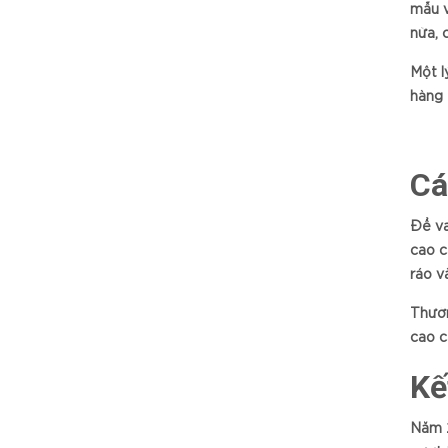
mẫu v
nữa, 
Một l
hàng 
Cá
Để va
cao c
ráo v
Thườn
cao c
Kế
Năm 2