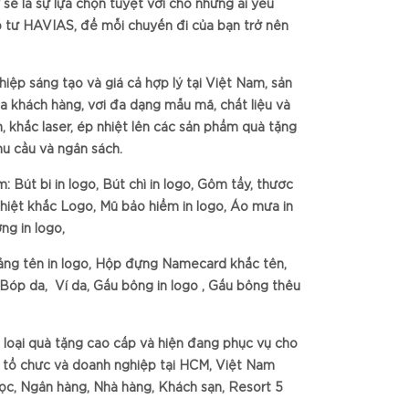
 sẽ là sự lựa chọn tuyệt vời cho những ai yêu
cấp từ HAVIAS, để mỗi chuyến đi của bạn trở nên
iệp sáng tạo và giá cả hợp lý tại Việt Nam, sản
a khách hàng, với đa dạng mẫu mã, chất liệu và
, khắc laser, ép nhiệt lên các sản phẩm quà tặng
hu cầu và ngân sách.
Bút bi in logo, Bút chì in logo, Gôm tẩy, thước
ữ nhiệt khắc Logo, Mũ bảo hiểm in logo, Áo mưa in
ng in logo,
ảng tên in logo, Hộp đựng Namecard khắc tên,
s, Bóp da, Ví da, Gấu bông in logo , Gấu bông thêu
loại quà tặng cao cấp và hiện đang phục vụ cho
c tổ chức và doanh nghiệp tại HCM, Việt Nam
ọc, Ngân hàng, Nhà hàng, Khách sạn, Resort 5