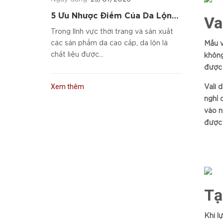
5 Ưu Nhược Điểm Của Da Lộn
Va
Và Cách Chọn Sản Phẩm Da
Trong lĩnh vực thời trang và sản xuất
Cao Cấp
các sản phẩm da cao cấp, da lộn là
Mẫu v
chất liệu được...
không
được 
Xem thêm
Vali 
nghỉ 
vào n
được 
Tạ
Khi l