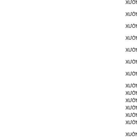
XƯỞN
XƯỞN
XƯỞN
XƯỞN
XƯỞN
XƯỞN
XƯỞN
XƯỞN
XƯỞN
XƯỞN
XƯỞN
XƯỞN
XƯỞN
XUỞN