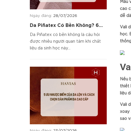
Mẫu v
cao c
dễ dà
Ngày đăng:
28/07/2026
Da Piñatex Có Bền Không? 6
Vali 
Tiêu Chí Đánh Giá Chất Liệu
học. 
Da Piñatex có bền không là câu hỏi
thống
được nhiều người quan tâm khi chất
liệu da sinh học này...
Va
Nếu b
thiết
liệu 
Vali 
xoay 
sao v
Ngày đăng:
23/07/2026