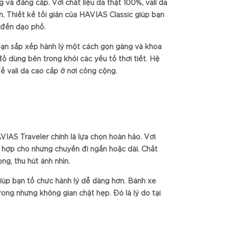
 và đẳng cấp. Với chất liệu da thật 100%, vali da
. Thiết kế tối giản của HAVIAS Classic giúp bạn
 đến dạo phố.
 bạn sắp xếp hành lý một cách gọn gàng và khoa
ồ dùng bên trong khỏi các yếu tố thời tiết. Hệ
 vali da cao cấp ở nơi công cộng.
VIAS Traveler chính là lựa chọn hoàn hảo. Với
ù hợp cho những chuyến đi ngắn hoặc dài. Chất
ng, thu hút ánh nhìn.
iúp bạn tổ chức hành lý dễ dàng hơn. Bánh xe
rong những không gian chật hẹp. Đó là lý do tại