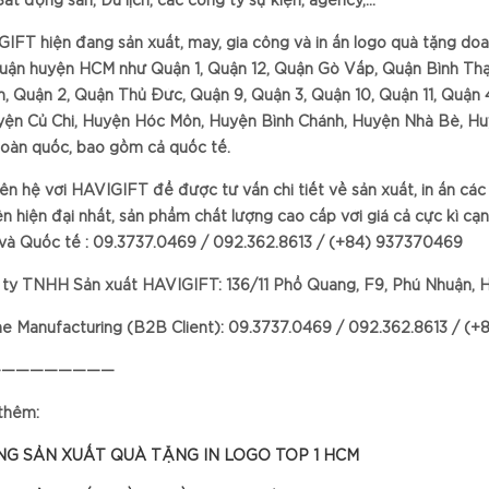
Bất động sản, Du lịch, các công ty sự kiện, agency,…
IFT hiện đang sản xuất, may, gia công và in ấn logo quà tặng doa
uận huyện HCM như Quận 1, Quận 12, Quận Gò Vấp, Quận Bình Thạ
, Quận 2, Quận Thủ Đức, Quận 9, Quận 3, Quận 10, Quận 11, Quận 
yện Củ Chi, Huyện Hóc Môn, Huyện Bình Chánh, Huyện Nhà Bè, Huyệ
toàn quốc, bao gồm cả quốc tế.
iên hệ với HAVIGIFT để được tư vấn chi tiết về sản xuất, in ấn các
n hiện đại nhất, sản phẩm chất lượng cao cấp với giá cả cực kì cạ
à Quốc tế : 09.3737.0469 / 092.362.8613 / (+84) 937370469
ty TNHH Sản xuất HAVIGIFT: 136/11 Phổ Quang, F9, Phú Nhuận, 
ne Manufacturing (B2B Client): 09.3737.0469 / 092.362.8613 / (
—————————
thêm:
G SẢN XUẤT QUÀ TẶNG IN LOGO TOP 1 HCM