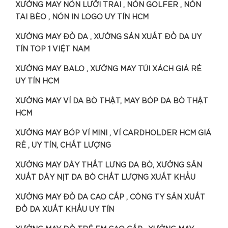
XƯỞNG MAY NÓN LƯỠI TRAI , NÓN GOLFER , NÓN
TAI BÈO , NÓN IN LOGO UY TÍN HCM
XƯỞNG MAY ĐỒ DA , XƯỞNG SẢN XUẤT ĐỒ DA UY
TÍN TOP 1 VIỆT NAM
XƯỞNG MAY BALO , XƯỞNG MAY TÚI XÁCH GIÁ RẺ
UY TÍN HCM
XƯỞNG MAY VÍ DA BÒ THẬT, MAY BÓP DA BÒ THẬT
HCM
XƯỞNG MAY BÓP VÍ MINI , VÍ CARDHOLDER HCM GIÁ
RẺ , UY TÍN, CHẤT LƯỢNG
XƯỞNG MAY DÂY THẮT LƯNG DA BÒ, XƯỞNG SẢN
XUẤT DÂY NỊT DA BÒ CHẤT LƯỢNG XUẤT KHẨU
XƯỞNG MAY ĐỒ DA CAO CẤP , CÔNG TY SẢN XUẤT
ĐỒ DA XUẤT KHẨU UY TÍN