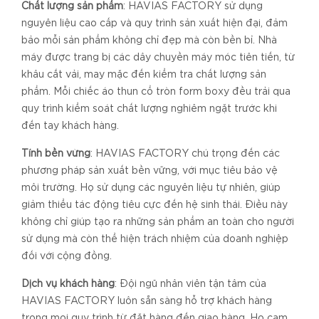
Chất lượng sản phẩm
: HAVIAS FACTORY sử dụng
nguyên liệu cao cấp và quy trình sản xuất hiện đại, đảm
bảo mỗi sản phẩm không chỉ đẹp mà còn bền bỉ. Nhà
máy được trang bị các dây chuyền máy móc tiên tiến, từ
khâu cắt vải, may mặc đến kiểm tra chất lượng sản
phẩm. Mỗi chiếc áo thun cổ tròn form boxy đều trải qua
quy trình kiểm soát chất lượng nghiêm ngặt trước khi
đến tay khách hàng.
Tính bền vững
: HAVIAS FACTORY chú trọng đến các
phương pháp sản xuất bền vững, với mục tiêu bảo vệ
môi trường. Họ sử dụng các nguyên liệu tự nhiên, giúp
giảm thiểu tác động tiêu cực đến hệ sinh thái. Điều này
không chỉ giúp tạo ra những sản phẩm an toàn cho người
sử dụng mà còn thể hiện trách nhiệm của doanh nghiệp
đối với cộng đồng.
Dịch vụ khách hàng
: Đội ngũ nhân viên tận tâm của
HAVIAS FACTORY luôn sẵn sàng hỗ trợ khách hàng
trong mọi quy trình từ đặt hàng đến giao hàng. Họ cam