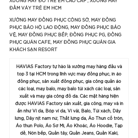
XƯỞNG MAY ĐỒ TRẺ EM CAO CẤP , XƯỞNG MAY
ĐẦM VÁY TRẺ EM HCM
XƯỞNG MAY ĐỒNG PHỤC CÔNG SỞ, MAY ĐỒNG
PHỤC BẢO HỘ LAO ĐỘNG, MAY ĐỒNG PHỤC BẢO
VỆ, MAY ĐỒNG PHỤC BẾP, ĐỒNG PHỤC PG, ĐỒNG
PHỤC QUÁN CAFE, MAY ĐỒNG PHỤC QUẢN GIA
KHÁCH SẠN RESORT
HAVIAS Factory tự hào là xưởng may hàng đầu và
top 3 tại HCM trong lĩnh vực may đồng phục, in áo
đồng phục, sản xuất đồng phục, gia công quần áo
các loại, may balo, may balo túi xách các loại, sản
xuất và may gia công đồ da. Các mặt hàng hiện
được HAVIAS Factory sản xuất, gia công, may và in
ấn như Ví da, Bóp ví da, Ví vải, Balo, Túi xách, Dây
lưng, Dây nịt nam nữ, Thắt lưng da, Áo Thun cổ tròn,
Áo thun Polo, Áo Sơ Mi, Áo Khoác, Áo Hoodie, Tạp
dề, Nón bếp, Quần tây, Quần Jeans, Quần Kaki,