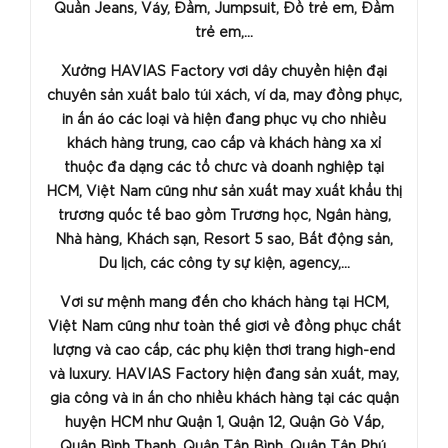
Quần Jeans, Váy, Đầm, Jumpsuit, Đồ trẻ em, Đầm
trẻ em,...
Xưởng HAVIAS Factory với dây chuyền hiện đại
chuyên sản xuất balo túi xách, ví da, may đồng phục,
in ấn áo các loại và hiện đang phục vụ cho nhiều
khách hàng trung, cao cấp và khách hàng xa xỉ
thuộc đa dạng các tổ chức và doanh nghiệp tại
HCM, Việt Nam cũng như sản xuất may xuất khẩu thị
trường quốc tế bao gồm Trường học, Ngân hàng,
Nhà hàng, Khách sạn, Resort 5 sao, Bất động sản,
Du lịch, các công ty sự kiện, agency,...
Với sứ mệnh mang đến cho khách hàng tại HCM,
Việt Nam cũng như toàn thế giới về đồng phục chất
lượng và cao cấp, các phụ kiện thời trang high-end
và luxury. HAVIAS Factory hiện đang sản xuất, may,
gia công và in ấn cho nhiều khách hàng tại các quận
huyện HCM như Quận 1, Quận 12, Quận Gò Vấp,
Quận Bình Thạnh, Quận Tân Bình, Quận Tân Phú,