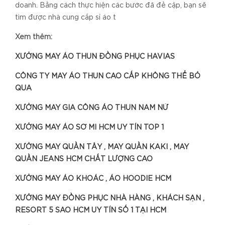
doanh. Bằng cách thực hiện các bước đã đề cập, bạn sẽ
tìm được nhà cung cấp sỉ áo t
Xem thêm:
XƯỞNG MAY ÁO THUN ĐỒNG PHỤC HAVIAS
CÔNG TY MAY ÁO THUN CAO CẤP KHÔNG THỂ BỎ
QUA
XƯỞNG MAY GIA CÔNG ÁO THUN NAM NỮ
XƯỞNG MAY ÁO SƠ MI HCM UY TÍN TOP 1
XƯỞNG MAY QUẦN TÂY , MAY QUẦN KAKI , MAY
QUẦN JEANS HCM CHẤT LƯỢNG CAO
XƯỞNG MAY ÁO KHOÁC , ÁO HOODIE HCM
XƯỞNG MAY ĐỒNG PHỤC NHÀ HÀNG , KHÁCH SẠN ,
RESORT 5 SAO HCM UY TÍN SỐ 1 TẠI HCM