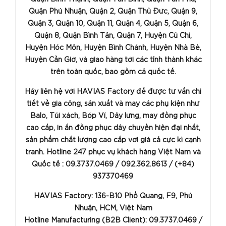
Quận Phú Nhuận, Quận 2, Quận Thủ Đức, Quận 9,
Quận 3, Quận 10, Quận 11, Quận 4, Quận 5, Quận 6,
Quận 8, Quận Bình Tân, Quận 7, Huyện Củ Chi,
Huyện Hóc Môn, Huyện Bình Chánh, Huyện Nhà Bè,
Huyện Cần Giờ, và giao hàng tới các tỉnh thành khác
trên toàn quốc, bao gồm cả quốc tế.
Hãy liên hệ với HAVIAS Factory để được tư vấn chi
tiết về gia công, sản xuất và may các phụ kiện như
Balo, Túi xách, Bóp Ví, Dây lưng, may đồng phục
cao cấp, in ấn đồng phục dây chuyền hiện đại nhất,
sản phẩm chất lượng cao cấp với giá cả cực kì cạnh
tranh. Hotline 247 phục vụ khách hàng Việt Nam và
Quốc tế : 09.3737.0469 / 092.362.8613 / (+84)
937370469
HAVIAS Factory: 136-B10 Phổ Quang, F9, Phú
Nhuận, HCM, Việt Nam
Hotline Manufacturing (B2B Client): 09.3737.0469 /