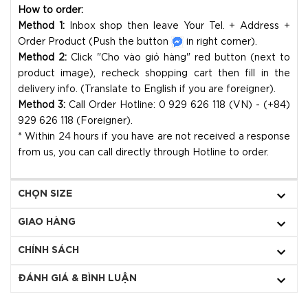
How to order:
Method 1:
Inbox shop then leave Your Tel. + Address +
Order Product (Push the button
in right corner).
Method 2:
Click "Cho vào giỏ hàng" red button (next to
product image), recheck shopping cart then fill in the
delivery info. (Translate to English if you are foreigner).
Method 3:
Call Order Hotline: 0 929 626 118 (VN) - (+84)
929 626 118 (Foreigner).
* Within 24 hours if you have are not received a response
from us, you can call directly through Hotline to order.
CHỌN SIZE
GIAO HÀNG
CHÍNH SÁCH
ĐÁNH GIÁ & BÌNH LUẬN