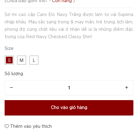
(
Chưa bao gồm VAT
-
Còn hàng
)
Sơ mi cao cấp Caro Đỏ Navy Trắng được làm từ vải Supima
nhập khẩu. Màu sắc sang trọng & may mắn, trẻ trung, lịch lãm,
phong độ cùng chất liệu vải ít nhăn dễ ủi là những điểm đặc
trưng của Red Navy Checked Classy Shirt
Size
S
M
L
Số lượng
Cho vào giỏ hàng
Thêm vào yêu thích