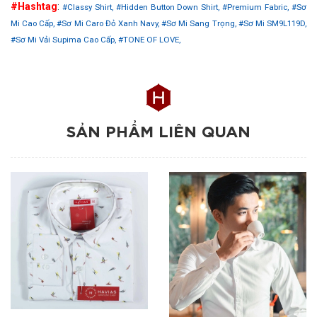
#Hashtag
:
#Classy Shirt,
#Hidden Button Down Shirt,
#Premium Fabric,
#Sơ
Mi Cao Cấp,
#Sơ Mi Caro Đỏ Xanh Navy,
#Sơ Mi Sang Trọng,
#Sơ Mi SM9L119D,
#Sơ Mi Vải Supima Cao Cấp,
#TONE OF LOVE,
SẢN PHẨM LIÊN QUAN