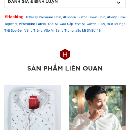
ĐÁNH GIÁ & BÌNH LUẬN
#Hashtag
:
#Classy Premium Shirt,
#Hidden Button Down Shirt,
#Party Time
Together,
#Premium Fabric,
#Sơ Mi Cao Cấp,
#Sơ Mi Cotton 100%,
#Sơ Mi Họa
Tiết Sọc Đen Vàng Trắng,
#Sơ Mi Sang Trọng,
#Sơ Mi SM8L119m,
SẢN PHẨM LIÊN QUAN