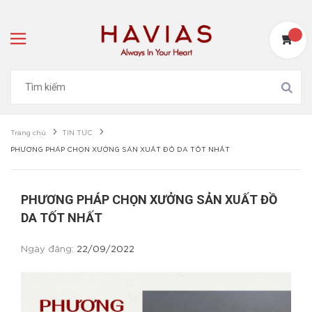
Trang chủ
TIN TỨC
PHƯƠNG PHÁP CHỌN XƯỞNG SẢN XUẤT ĐỒ DA TỐT NHẤT
PHƯƠNG PHÁP CHỌN XƯỞNG SẢN XUẤT ĐỒ
DA TỐT NHẤT
Ngày đăng:
22/09/2022