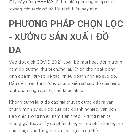
đây hãy cùng
HAVIAS
, đi tìm hiểu phương pháp chọn
xưởng sản xuất đồ da
tốt nhất hiện nay nhé.
PHƯƠNG PHÁP CHỌN LỌC
- XƯỞNG SẢN XUẤT ĐỒ
DA
Vào đợt dịch COVID 2021, toàn bộ mọi hoạt động trong
năm đó dường như bị chững lại. Khiến cho hoạt động
kinh doanh rơi vào bế tắc, nhiều doanh nghiệp sụp đổ.
Dẫn đến trên thị trường chứng kiến sự sụp đổ của hàng
loạt doanh nghiệp lớn, nhỏ khác nhau.
Không dừng lại ở đó các giả thuyết được đặt ra vẫn
chứng minh sự sụp đổ của các doanh nghiệp, vẫn còn
tiếp diễn trong nhiều năm tiếp theo. Nhưng hiện tại,
những giả thuyết ấy có phần đúng và có phần không, nó
phụ thuộc vào từng lĩnh vực và ngách cụ thể.