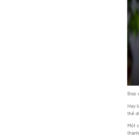
Bóp v
Hay l
thể d
Một 
thành