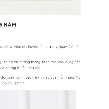
G NĂM
I
ính là, việc di chuyển đi lại trong ngày. Nó hầu
ờng, sẽ có xu hướng mang theo các vận dụng cần
í nữ
đựng ít tiền tiêu vặt.
 đời sống sinh hoạt hằng ngày của mỗi người. Nó
 cho chủ sở hữu.