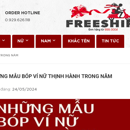
ORDER HOTLINE
0.929.626.118
I
NỮ
NAM
KHẮC TÊN
TIN TỨC
 TRONG NĂM
NG MẪU BÓP VÍ NỮ THỊNH HÀNH TRONG NĂM
 đăng:
24/05/2024