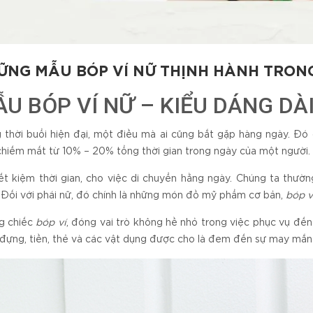
ỮNG MẪU BÓP VÍ NỮ THỊNH HÀNH TRON
U BÓP VÍ NỮ – KIỂU DÁNG DÀ
 thời buổi hiện đại, một điều mà ai cũng bắt gặp hàng ngày. Đó ch
chiếm mất từ 10% – 20% tổng thời gian trong ngày của một người.
ết kiệm thời gian, cho việc di chuyển hằng ngày. Chúng ta thư
. Đối với phái nữ, đó chính là những món đồ mỹ phẩm cơ bản,
bóp v
g chiếc
bóp ví
, đóng vai trò không hề nhỏ trong việc phục vụ đến
đựng, tiền, thẻ và các vật dụng được cho là đem đến sự may mắn