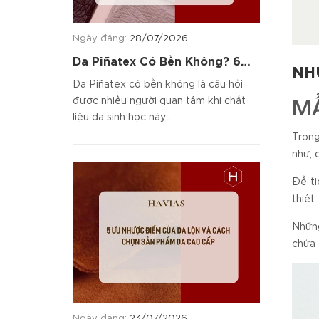
Ngày đăng:
28/07/2026
Da Piñatex Có Bền Không? 6
NH
Tiêu Chí Đánh Giá Chất Liệu
Da Piñatex có bền không là câu hỏi
MẪ
được nhiều người quan tâm khi chất
liệu da sinh học này...
Trong
như, 
Để ti
thiết
Nhữn
chứa 
Ngày đăng:
23/07/2026