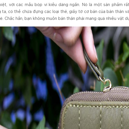
iệt, với các mẫu bóp ví kiểu dáng ngắn. Nó là một sản phẩm rấ
 ta, có thể chứa đựng các loại thẻ, giấy tờ cơ bản của bản thân và
è. Chắc hẳn, bạn không muốn bản thân phải mang quá nhiều vật d