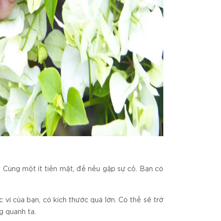
. Cùng một ít tiền mặt, để nếu gặp sự cố. Bạn có
c ví của bạn, có kích thước quá lớn. Có thể sẽ trở
g quanh ta.