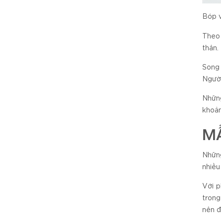
Bóp v
Theo 
thân.
Song 
Người
Những
khoản
MẪ
Nhữn
nhiều
Với p
trong
nên đ