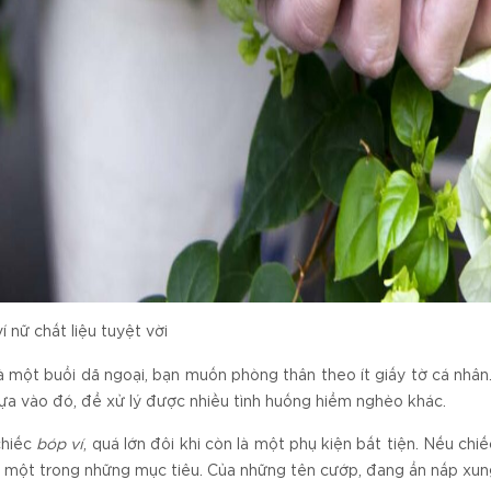
í nữ chất liệu tuyệt vời
à một buổi dã ngoại, bạn muốn phòng thân theo ít giấy tờ cá nhân
ựa vào đó, để xử lý được nhiều tình huống hiểm nghèo khác.
chiếc
bóp ví
, quá lớn đôi khi còn là một phụ kiện bất tiện. Nếu chiế
 một trong những mục tiêu. Của những tên cướp, đang ẩn nấp xun