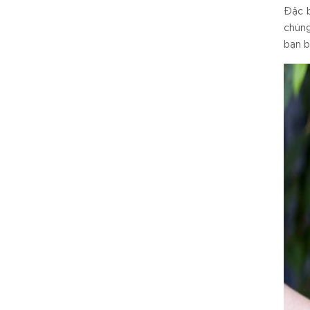
Đặc b
chúng
bạn b