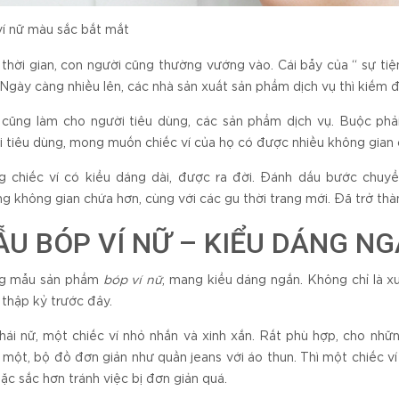
í nữ màu sắc bắt mắt
thời gian, con người cũng thường vướng vào. Cái bẫy của “ sự ti
 Ngày càng nhiều lên, các nhà sản xuất sản phẩm dịch vụ thì kiếm 
cũng làm cho người tiêu dùng, các sản phẩm dịch vụ. Buộc phải
 tiêu dùng, mong muốn chiếc ví của họ có được nhiều không gian
 chiếc ví có kiểu dáng dài, được ra đời. Đánh dấu bước chuyển
g không gian chứa hơn, cùng với các gu thời trang mới. Đã trở thà
U BÓP VÍ NỮ – KIỂU DÁNG N
g mẫu sản phẩm
bóp ví nữ
, mang kiểu dáng ngắn. Không chỉ là 
 thập kỷ trước đây.
hái nữ, một chiếc ví nhỏ nhắn và xinh xắn. Rất phù hợp, cho nhữ
 một, bộ đồ đơn giản như quần jeans với áo thun. Thì một chiếc ví
ặc sắc hơn tránh việc bị đơn giản quá.