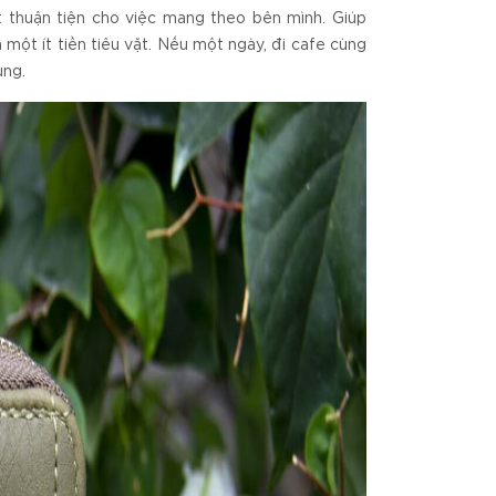
t thuận tiện cho việc mang theo bên mình. Giúp
 một ít tiền tiêu vặt. Nếu một ngày, đi cafe cùng
ụng.