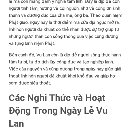
lễ mà còn mang đậm ý nghĩa tâm linh. Đây là dịp để con
người tĩnh tâm, hướng về cội nguồn, nhớ về công ơn sinh
thành và dưỡng dục của cha mẹ, ông bà. Theo quan niệm
Phật giáo, ngày này là thời điểm mà cửa địa ngục mở ra,
linh hồn người đã khuất có thể nhận được sự trợ giúp từ
những người thân còn sống thông qua việc cúng dường
và tụng kinh niệm Phật.
Bên cạnh đó, Vu Lan còn là dịp để người sống thực hành
tâm từ bi, từ đó tích lũy công đức và tạo nghiệp lành.
Việc cầu nguyện và cúng dường trong ngày này giúp giải
thoát linh hồn người đã khuất khỏi khổ đau và giúp họ
sớm được siêu thoát.
Các Nghi Thức và Hoạt
Động Trong Ngày Lễ Vu
Lan