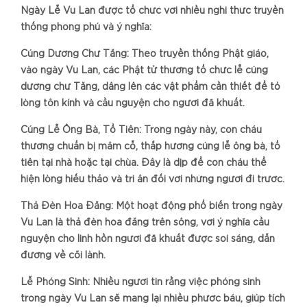
Ngày Lễ Vu Lan được tổ chức với nhiều nghi thức truyền
thống phong phú và ý nghĩa:
Cúng Dường Chư Tăng: Theo truyền thống Phật giáo,
vào ngày Vu Lan, các Phật tử thường tổ chức lễ cúng
dường chư Tăng, dâng lên các vật phẩm cần thiết để tỏ
lòng tôn kính và cầu nguyện cho người đã khuất.
Cúng Lễ Ông Bà, Tổ Tiên: Trong ngày này, con cháu
thường chuẩn bị mâm cỗ, thắp hương cúng lễ ông bà, tổ
tiên tại nhà hoặc tại chùa. Đây là dịp để con cháu thể
hiện lòng hiếu thảo và tri ân đối với những người đi trước.
Thả Đèn Hoa Đăng: Một hoạt động phổ biến trong ngày
Vu Lan là thả đèn hoa đăng trên sông, với ý nghĩa cầu
nguyện cho linh hồn người đã khuất được soi sáng, dẫn
đường về cõi lành.
Lễ Phóng Sinh: Nhiều người tin rằng việc phóng sinh
trong ngày Vu Lan sẽ mang lại nhiều phước báu, giúp tích