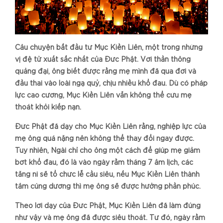
Câu chuyện bắt đầu từ Mục Kiền Liên, một trong những
vị đệ tử xuất sắc nhất của Đức Phật. Với thần thông
quảng đại, ông biết được rằng mẹ mình đã qua đời và
đầu thai vào loài ngạ quỷ, chịu nhiều khổ đau. Dù có pháp
lực cao cường, Mục Kiền Liên vẫn không thể cứu mẹ
thoát khỏi kiếp nạn.
Đức Phật đã dạy cho Mục Kiền Liên rằng, nghiệp lực của
mẹ ông quá nặng nên không thể thay đổi ngay được.
Tuy nhiên, Ngài chỉ cho ông một cách để giúp mẹ giảm
bớt khổ đau, đó là vào ngày rằm tháng 7 âm lịch, các
tăng ni sẽ tổ chức lễ cầu siêu, nếu Mục Kiền Liên thành
tâm cúng dường thì mẹ ông sẽ được hưởng phần phúc.
Theo lời dạy của Đức Phật, Mục Kiền Liên đã làm đúng
như vậy và mẹ ông đã được siêu thoát. Từ đó, ngày rằm