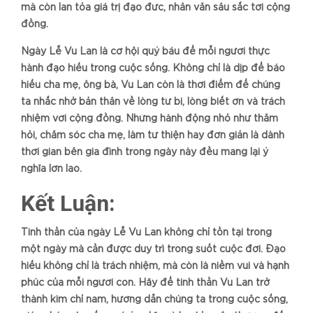
mà còn lan tỏa giá trị đạo đức, nhân văn sâu sắc tới cộng
đồng.
Ngày Lễ Vu Lan là cơ hội quý báu để mỗi người thực
hành đạo hiếu trong cuộc sống. Không chỉ là dịp để báo
hiếu cha mẹ, ông bà, Vu Lan còn là thời điểm để chúng
ta nhắc nhở bản thân về lòng từ bi, lòng biết ơn và trách
nhiệm với cộng đồng. Những hành động nhỏ như thăm
hỏi, chăm sóc cha mẹ, làm từ thiện hay đơn giản là dành
thời gian bên gia đình trong ngày này đều mang lại ý
nghĩa lớn lao.
Kết Luận:
Tinh thần của ngày Lễ Vu Lan không chỉ tồn tại trong
một ngày mà cần được duy trì trong suốt cuộc đời. Đạo
hiếu không chỉ là trách nhiệm, mà còn là niềm vui và hạnh
phúc của mỗi người con. Hãy để tinh thần Vu Lan trở
thành kim chỉ nam, hướng dẫn chúng ta trong cuộc sống,