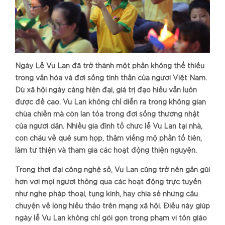
Ngày Lễ Vu Lan đã trở thành một phần không thể thiếu
trong văn hóa và đời sống tinh thần của người Việt Nam.
Dù xã hội ngày càng hiện đại, giá trị đạo hiếu vẫn luôn
được đề cao. Vu Lan không chỉ diễn ra trong không gian
chùa chiền mà còn lan tỏa trong đời sống thường nhật
của người dân. Nhiều gia đình tổ chức lễ Vu Lan tại nhà,
con cháu về quê sum họp, thăm viếng mộ phần tổ tiên,
làm từ thiện và tham gia các hoạt động thiện nguyện.
Trong thời đại công nghệ số, Vu Lan cũng trở nên gần gũi
hơn với mọi người thông qua các hoạt động trực tuyến
như nghe pháp thoại, tụng kinh, hay chia sẻ những câu
chuyện về lòng hiếu thảo trên mạng xã hội. Điều này giúp
ngày lễ Vu Lan không chỉ gói gọn trong phạm vi tôn giáo