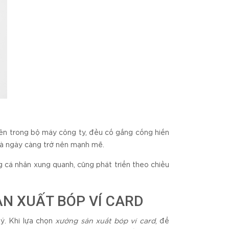
iên trong bộ máy công ty, đều cố gắng cống hiến
 và ngày càng trở nên mạnh mẽ.
 cá nhân xung quanh, cũng phát triển theo chiều
N XUẤT BÓP VÍ CARD
ý. Khi lựa chọn
xưởng sản xuất bóp ví card
, để