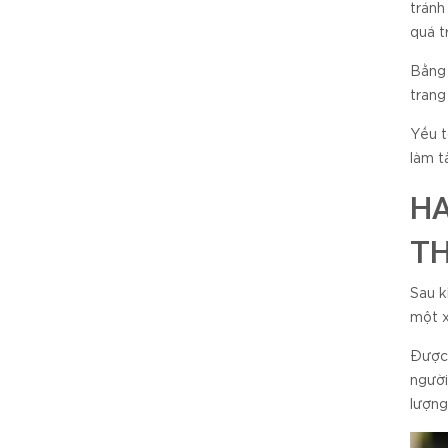
tránh
quá t
Bằng 
trang
Yếu t
làm t
HA
T
Sau k
một x
Được 
người
lượng