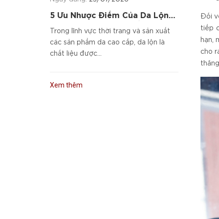
5 Ưu Nhược Điểm Của Da Lộn
Đối v
Và Cách Chọn Sản Phẩm Da
tiếp 
Trong lĩnh vực thời trang và sản xuất
Cao Cấp
hạn, 
các sản phẩm da cao cấp, da lộn là
cho r
chất liệu được...
thăng
Xem thêm