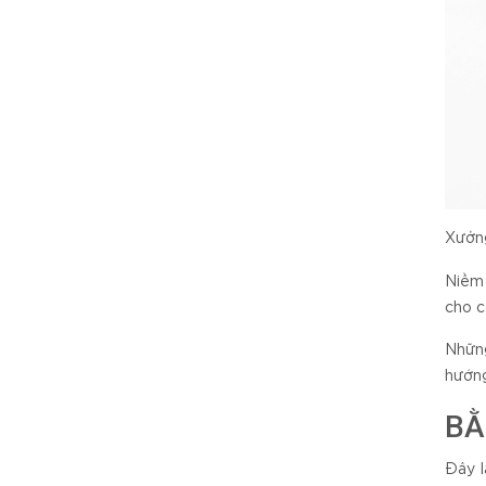
Xưởng
Niềm 
cho c
Những
hướng
BẰ
Đây l