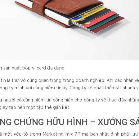
 sản xuất bóp ví card đa dụng
tin là thứ vô cùng quan trọng trong doanh nghiệp. Khi các nhân v
ông ty mình với cùng niềm tin ấy. Công ty sẽ phát triển rất nhanh
 người có cùng niềm tin cống hiến cho công ty sẽ thúc đẩy những
 ấy tạo nên một tập thể gắn kết.
NG CHỨNG HỮU HÌNH – XƯỞNG SẢ
à một yếu tố trong Marketing mix 7P mà bạn nhất định phải lưu 