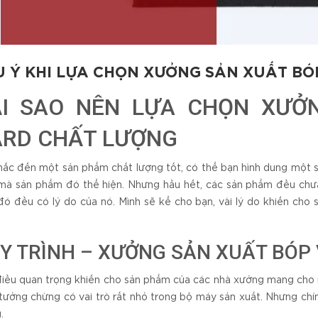
U Ý KHI LỰA CHỌN XƯỞNG SẢN XUẤT BÓ
ẠI SAO NÊN LỰA CHỌN XƯỞ
RD CHẤT LƯỢNG
hắc đến một sản phẩm chất lượng tốt, có thể bạn hình dung một 
mà sản phẩm đó thể hiện. Nhưng hầu hết, các sản phẩm đều chưa
đó đều có lý do của nó. Mình sẽ kể cho bạn, vài lý do khiến cho 
Y TRÌNH – XƯỞNG SẢN XUẤT BÓP 
iều quan trọng khiến cho sản phẩm của các nhà xưởng mang cho m
tưởng chừng có vai trò rất nhỏ trong bộ máy sản xuất. Nhưng chính
.