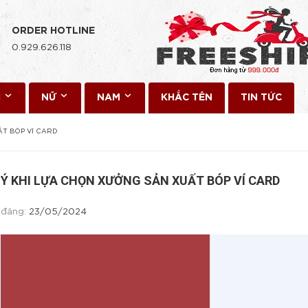
ORDER HOTLINE
0.929.626.118
I
NỮ
NAM
KHẮC TÊN
TIN TỨC
ẤT BÓP VÍ CARD
 Ý KHI LỰA CHỌN XƯỞNG SẢN XUẤT BÓP VÍ CARD
 đăng:
23/05/2024