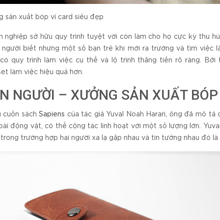
 sản xuất bóp ví card siêu đẹp
 nghiệp sở hữu quy trình tuyệt vời còn làm cho họ cực kỳ thu hú
t người biết nhưng một số bạn trẻ khi mới ra trường và tìm việ
có quy trình làm việc cụ thể và lộ trình thăng tiến rõ ràng. Bởi 
et làm việc hiệu quả hơn.
N NGƯỜI – XƯỞNG SẢN XUẤT BÓP 
g cuốn sách
Sapiens
của tác giả Yuval Noah Harari, ông đã mô tả co
oài động vật, có thể cộng tác linh hoạt với một số lượng lớn. Yuv
 trong trường hợp hai người xa lạ gặp nhau và tin tưởng nhau đó là 