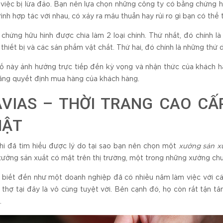
 việc bị lừa đảo. Bạn nên lựa chọn những công ty có bằng chứng hữ
rình hợp tác với nhau, có xảy ra mâu thuẫn hay rủi ro gì bạn có thể t
chứng hữu hình được chia làm 2 loại chính. Thứ nhất, đó chính 
 thiết bị và các sản phẩm vật chất. Thứ hai, đó chính là những thứ 
ố này ảnh hưởng trực tiếp đến kỳ vọng và nhận thức của khách h
ăng quyết định mua hàng của khách hàng.
VIAS – THỜI TRANG CAO CẤ
HẬT
hi đã tìm hiểu được lý do tại sao bạn nên chọn một
xưởng sản x
ưởng sản xuất có mặt trên thị trường, một trong những xưởng chu
biết đến như một doanh nghiệp đã có nhiều năm làm việc với các
 thợ tại đây là vô cùng tuyệt vời. Bên cạnh đó, họ còn rất tận tâ
.