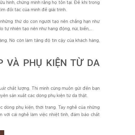
u hình, chứng minh rằng họ tồn tại. Để khi trong
ìm đối tác của mình để giải trình.
là những thứ do con người tạo nên chẳng hạn như
do tự nhiên tạo nên như hang động, núi, biển,…
àng. Nó còn làm tăng độ tin cậy của khách hàng,
P VÀ PHỤ KIỆN TỪ DA
uất
chất lượng. Thì mình cũng muốn gửi đến bạn
yên sản xuất các dòng phụ kiện từ da thật.
 dòng phụ kiện, thời trang. Tay nghề của những
m với cái nghề làm việc nhiệt tình, đảm bảo chất