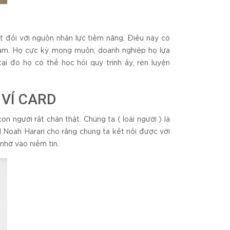
t đối với nguồn nhân lực tiềm năng. Điều này có
c làm. Họ cực kỳ mong muốn, doanh nghiệp họ lựa
tại đó họ có thể học hỏi quy trình ấy, rèn luyện
VÍ CARD
n người rất chân thật. Chúng ta ( loài người ) là
al Noah Harari cho rằng chúng ta kết nối được với
nhờ vào niềm tin.