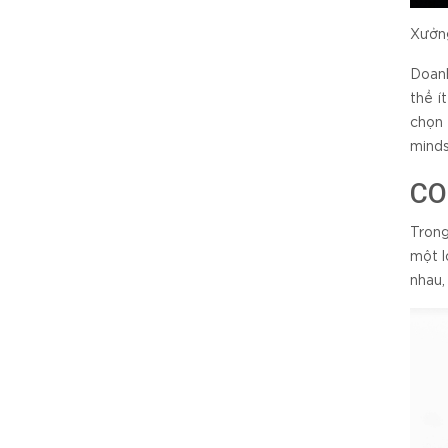
Xưởng
Doanh
thể í
chọn 
minds
CO
Tron
một l
nhau,