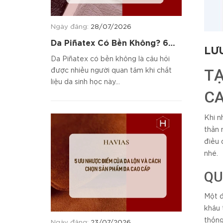
Ngày đăng:
28/07/2026
Da Piñatex Có Bền Không? 6
LƯ
Tiêu Chí Đánh Giá Chất Liệu
Da Piñatex có bền không là câu hỏi
T
được nhiều người quan tâm khi chất
liệu da sinh học này...
CA
Khi n
thần 
điều 
nhé.
QU
Một đ
khâu 
thống
Ngày đăng:
23/07/2026