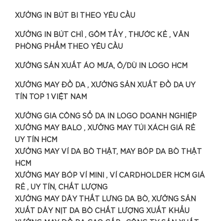
XƯỞNG IN BÚT BI THEO YÊU CẦU
XƯỞNG IN BÚT CHÌ , GÔM TẨY , THƯỚC KẺ , VĂN
PHÒNG PHẨM THEO YÊU CẦU
XƯỞNG SẢN XUẤT ÁO MƯA, Ô/DÙ IN LOGO HCM
XƯỞNG MAY ĐỒ DA , XƯỞNG SẢN XUẤT ĐỒ DA UY
TÍN TOP 1 VIỆT NAM
XƯỞNG GIA CÔNG SỔ DA IN LOGO DOANH NGHIỆP
XƯỞNG MAY BALO , XƯỞNG MAY TÚI XÁCH GIÁ RẺ
UY TÍN HCM
XƯỞNG MAY VÍ DA BÒ THẬT, MAY BÓP DA BÒ THẬT
HCM
XƯỞNG MAY BÓP VÍ MINI , VÍ CARDHOLDER HCM GIÁ
RẺ , UY TÍN, CHẤT LƯỢNG
XƯỞNG MAY DÂY THẮT LƯNG DA BÒ, XƯỞNG SẢN
XUẤT DÂY NỊT DA BÒ CHẤT LƯỢNG XUẤT KHẨU