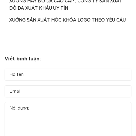
XƯỞNG MAY ĐỒ DA CAO CẤP , CÔNG TY SẢN XUẤT
ĐỒ DA XUẤT KHẨU UY TÍN
XUỞNG SẢN XUẤT MÓC KHÓA LOGO THEO YÊU CẦU
Viết bình luận: