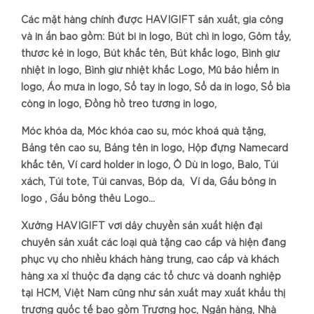
Các mặt hàng chính được HAVIGIFT sản xuất, gia công
và in ấn bao gồm: Bút bi in logo, Bút chì in logo, Gôm tẩy,
thước kẻ in logo, Bút khắc tên, Bút khắc logo, Bình giữ
nhiệt in logo, Bình giữ nhiệt khắc Logo, Mũ bảo hiểm in
logo, Áo mưa in logo, Sổ tay in logo, Sổ da in logo, Sổ bìa
còng in logo, Đồng hồ treo tường in logo,
Móc khóa da, Móc khóa cao su, móc khoá quà tặng,
Bảng tên cao su, Bảng tên in logo, Hộp đựng Namecard
khắc tên, Ví card holder in logo, Ô Dù in logo, Balo, Túi
xách, Túi tote, Túi canvas, Bóp da, Ví da, Gấu bông in
logo , Gấu bông thêu Logo…
Xưởng HAVIGIFT với dây chuyền sản xuất hiện đại
chuyên sản xuất các loại quà tặng cao cấp và hiện đang
phục vụ cho nhiều khách hàng trung, cao cấp và khách
hàng xa xỉ thuộc đa dạng các tổ chức và doanh nghiệp
tại HCM, Việt Nam cũng như sản xuất may xuất khẩu thị
trường quốc tế bao gồm Trường học, Ngân hàng, Nhà