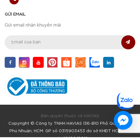
GỬI EMAIL
Gửi email nhận khuyến mãi
Bản quyền thuộc về HAVIAS
Copyright © Công ty TNHH HAVIAS 136-B10 Phổ Quang, F9,
Phú Nhuận, HCM. GP số 0315903453 do sở KHĐT HCM cấp
ngày 16/09/2019