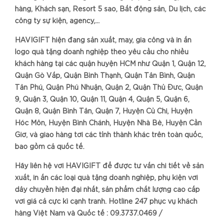
hàng, Khách sạn, Resort 5 sao, Bất động sản, Du lịch, các
công ty sự kiện, agency,…
HAVIGIFT hiện đang sản xuất, may, gia công và in ấn
logo quà tặng doanh nghiệp theo yêu cầu cho nhiều
khách hàng tại các quận huyện HCM như Quận 1, Quận 12,
Quận Gò Vấp, Quận Bình Thạnh, Quận Tân Bình, Quận
Tân Phú, Quận Phú Nhuận, Quận 2, Quận Thủ Đức, Quận
9, Quận 3, Quận 10, Quận 11, Quận 4, Quận 5, Quận 6,
Quận 8, Quận Bình Tân, Quận 7, Huyện Củ Chi, Huyện
Hóc Môn, Huyện Bình Chánh, Huyện Nhà Bè, Huyện Cần
Giờ, và giao hàng tới các tỉnh thành khác trên toàn quốc,
bao gồm cả quốc tế.
Hãy liên hệ với HAVIGIFT để được tư vấn chi tiết về sản
xuất, in ấn các loại quà tặng doanh nghiệp, phụ kiện với
dây chuyền hiện đại nhất, sản phẩm chất lượng cao cấp
với giá cả cực kì cạnh tranh. Hotline 247 phục vụ khách
hàng Việt Nam và Quốc tế : 09.3737.0469 /