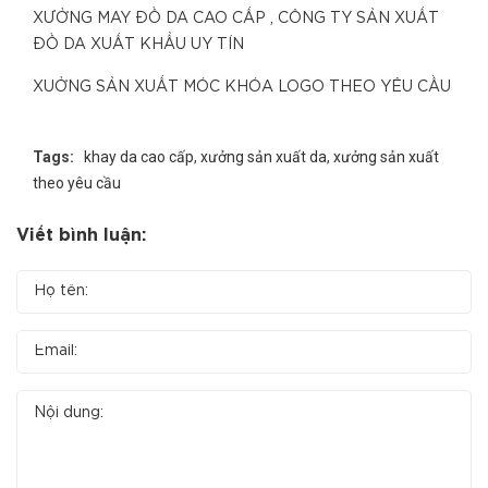
XƯỞNG MAY ĐỒ DA CAO CẤP , CÔNG TY SẢN XUẤT
ĐỒ DA XUẤT KHẨU UY TÍN
XUỞNG SẢN XUẤT MÓC KHÓA LOGO THEO YÊU CẦU
Tags:
khay da cao cấp
,
xưởng sản xuất da
,
xưởng sản xuất
theo yêu cầu
Viết bình luận: