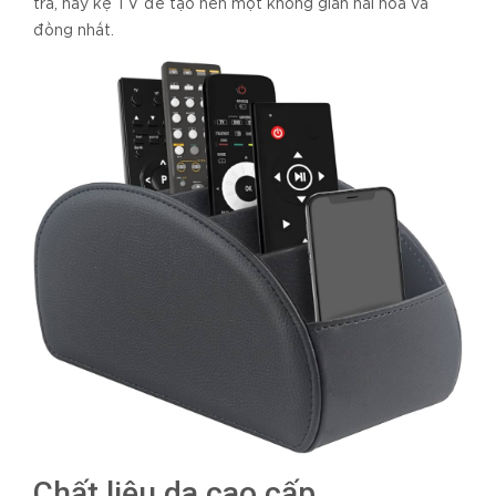
trà, hay kệ TV để tạo nên một không gian hài hòa và
đồng nhất.
Chất liệu da cao cấp