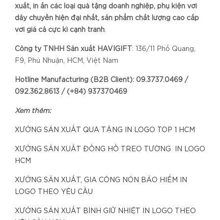
xuất, in ấn các loại quà tặng doanh nghiệp, phụ kiện với
dây chuyền hiện đại nhất, sản phẩm chất lượng cao cấp
với giá cả cực kì cạnh tranh
.
Công ty TNHH Sản xuất HAVIGIFT
: 136/11 Phổ Quang,
F9, Phú Nhuận, HCM, Việt Nam
Hotline Manufacturing (B2B Client): 09.3737.0469 /
092.362.8613 / (+84) 937370469
Xem thêm:
XƯỞNG SẢN XUẤT QUÀ TẶNG IN LOGO TOP 1 HCM
XƯỞNG SẢN XUẤT ĐỒNG HỒ TREO TƯỜNG IN LOGO
HCM
XƯỞNG SẢN XUẤT, GIA CÔNG NÓN BẢO HIỂM IN
LOGO THEO YÊU CẦU
XƯỞNG SẢN XUẤT BÌNH GIỮ NHIỆT IN LOGO THEO