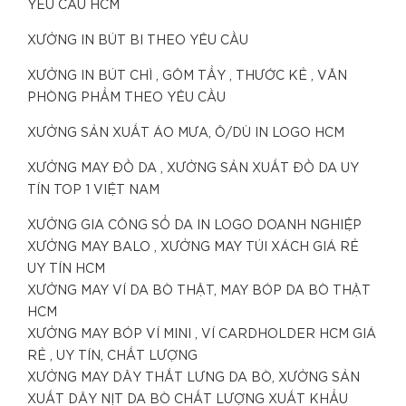
YÊU CẦU HCM
XƯỞNG IN BÚT BI THEO YÊU CẦU
XƯỞNG IN BÚT CHÌ , GÔM TẨY , THƯỚC KẺ , VĂN
PHÒNG PHẨM THEO YÊU CẦU
XƯỞNG SẢN XUẤT ÁO MƯA, Ô/DÙ IN LOGO HCM
XƯỞNG MAY ĐỒ DA , XƯỞNG SẢN XUẤT ĐỒ DA UY
TÍN TOP 1 VIỆT NAM
XƯỞNG GIA CÔNG SỔ DA IN LOGO DOANH NGHIỆP
XƯỞNG MAY BALO , XƯỞNG MAY TÚI XÁCH GIÁ RẺ
UY TÍN HCM
XƯỞNG MAY VÍ DA BÒ THẬT, MAY BÓP DA BÒ THẬT
HCM
XƯỞNG MAY BÓP VÍ MINI , VÍ CARDHOLDER HCM GIÁ
RẺ , UY TÍN, CHẤT LƯỢNG
XƯỞNG MAY DÂY THẮT LƯNG DA BÒ, XƯỞNG SẢN
XUẤT DÂY NỊT DA BÒ CHẤT LƯỢNG XUẤT KHẨU