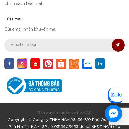
Chính sách bảo mật
GỬI EMAIL
Gửi email nhận khuyến mãi
Bản quyền thuộc về HAVIAS
Copyright © Công ty TNHH HAVIAS 136-B10 Phổ Quang, F9,
Phú Nhuận, HCM. GP số 0315903453 do sở KHĐT HCM cấp