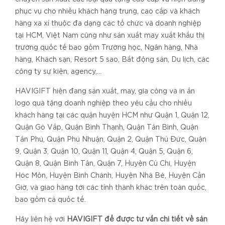
phục vụ cho nhiều khách hàng trung, cao cấp và khách
hàng xa xỉ thuộc đa dạng các tổ chức và doanh nghiệp
tại HCM, Việt Nam cũng như sản xuất may xuất khẩu thị
trường quốc tế bao gồm Trường học, Ngân hàng, Nhà
hàng, Khách sạn, Resort 5 sao, Bất động sản, Du lịch, các
công ty sự kiện, agency,…
HAVIGIFT hiện đang sản xuất, may, gia công và in ấn
logo quà tặng doanh nghiệp theo yêu cầu cho nhiều
khách hàng tại các quận huyện HCM như Quận 1, Quận 12,
Quận Gò Vấp, Quận Bình Thạnh, Quận Tân Bình, Quận
Tân Phú, Quận Phú Nhuận, Quận 2, Quận Thủ Đức, Quận
9, Quận 3, Quận 10, Quận 11, Quận 4, Quận 5, Quận 6,
Quận 8, Quận Bình Tân, Quận 7, Huyện Củ Chi, Huyện
Hóc Môn, Huyện Bình Chánh, Huyện Nhà Bè, Huyện Cần
Giờ, và giao hàng tới các tỉnh thành khác trên toàn quốc,
bao gồm cả quốc tế.
Hãy liên hệ với
HAVIGIFT để được tư vấn chi tiết về sản