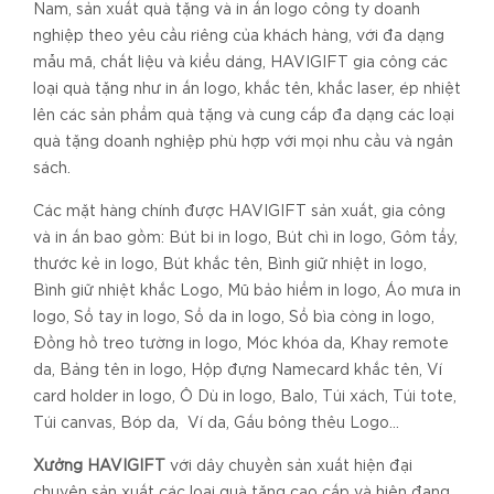
Nam, sản xuất quà tặng và in ấn logo công ty doanh
nghiệp theo yêu cầu riêng của khách hàng, với đa dạng
mẫu mã, chất liệu và kiểu dáng, HAVIGIFT gia công các
loại quà tặng như in ấn logo, khắc tên, khắc laser, ép nhiệt
lên các sản phẩm quà tặng và cung cấp đa dạng các loại
quà tặng doanh nghiệp phù hợp với mọi nhu cầu và ngân
sách.
Các mặt hàng chính được HAVIGIFT sản xuất, gia công
và in ấn bao gồm: Bút bi in logo, Bút chì in logo, Gôm tẩy,
thước kẻ in logo, Bút khắc tên, Bình giữ nhiệt in logo,
Bình giữ nhiệt khắc Logo, Mũ bảo hiểm in logo, Áo mưa in
logo, Sổ tay in logo, Sổ da in logo, Sổ bìa còng in logo,
Đồng hồ treo tường in logo, Móc khóa da, Khay remote
da, Bảng tên in logo, Hộp đựng Namecard khắc tên, Ví
card holder in logo, Ô Dù in logo, Balo, Túi xách, Túi tote,
Túi canvas, Bóp da, Ví da, Gấu bông thêu Logo…
Xưởng HAVIGIFT
với dây chuyền sản xuất hiện đại
chuyên sản xuất các loại quà tặng cao cấp và hiện đang