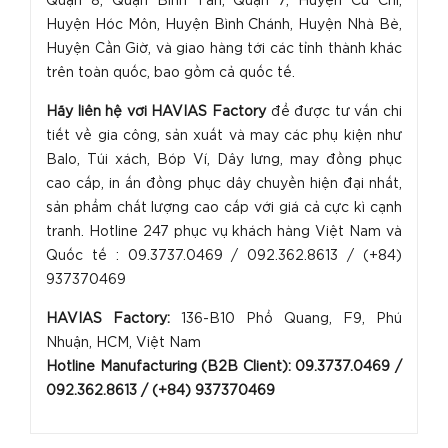
Quận 8, Quận Bình Tân, Quận 7, Huyện Củ Chi,
Huyện Hóc Môn, Huyện Bình Chánh, Huyện Nhà Bè,
Huyện Cần Giờ, và giao hàng tới các tỉnh thành khác
trên toàn quốc, bao gồm cả quốc tế.
H
ãy liên hệ với HAVIAS Factory
để được tư vấn chi
tiết về gia công, sản xuất và may các phụ kiện như
Balo, Túi xách, Bóp Ví, Dây lưng, may đồng phục
cao cấp, in ấn đồng phục dây chuyền hiện đại nhất,
sản phẩm chất lượng cao cấp với giá cả cực kì cạnh
tranh. Hotline 247 phục vụ khách hàng Việt Nam và
Quốc tế : 09.3737.0469 / 092.362.8613 / (+84)
937370469
HAVIAS Factory:
136-B10 Phổ Quang, F9, Phú
Nhuận, HCM, Việt Nam
Hotline Manufacturing (B2B Client): 09.3737.0469 /
092.362.8613 / (+84) 93737046
9