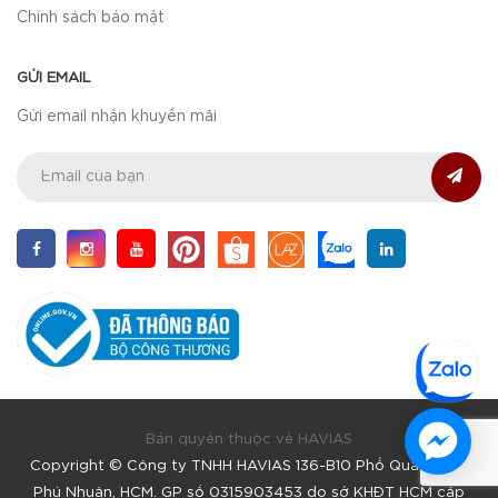
Chính sách bảo mật
GỬI EMAIL
Gửi email nhận khuyến mãi
Bản quyền thuộc về HAVIAS
Copyright © Công ty TNHH HAVIAS 136-B10 Phổ Quang, F9,
Phú Nhuận, HCM. GP số 0315903453 do sở KHĐT HCM cấp