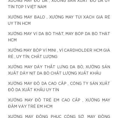
XƯỞNG MAY ĐỒ DA , XƯỞNG SẢN XUẤT ĐỒ DA UY
TÍN TOP 1 VIỆT NAM
XƯỞNG MAY BALO , XƯỞNG MAY TÚI XÁCH GIÁ RẺ
UY TÍN HCM
XƯỞNG MAY VÍ DA BÒ THẬT, MAY BÓP DA BÒ THẬT
HCM
XƯỞNG MAY BÓP VÍ MINI , VÍ CARDHOLDER HCM GIÁ
RẺ , UY TÍN, CHẤT LƯỢNG
XƯỞNG MAY DÂY THẮT LƯNG DA BÒ, XƯỞNG SẢN
XUẤT DÂY NỊT DA BÒ CHẤT LƯỢNG XUẤT KHẨU
XƯỞNG MAY ĐỒ DA CAO CẤP , CÔNG TY SẢN XUẤT
ĐỒ DA XUẤT KHẨU UY TÍN
XƯỞNG MAY ĐỒ TRẺ EM CAO CẤP , XƯỞNG MAY
ĐẦM VÁY TRẺ EM HCM
XƯỞNG MAY ĐỒNG PHỤC CÔNG SỞ, MAY ĐỒNG