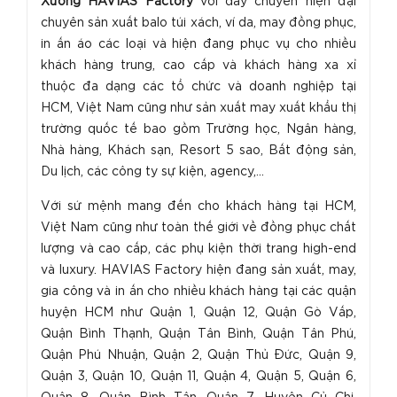
Xưởng HAVIAS Factory
với dây chuyền hiện đại
chuyên sản xuất balo túi xách, ví da, may đồng phục,
in ấn áo các loại và hiện đang phục vụ cho nhiều
khách hàng trung, cao cấp và khách hàng xa xỉ
thuộc đa dạng các tổ chức và doanh nghiệp tại
HCM, Việt Nam cũng như sản xuất may xuất khẩu thị
trường quốc tế bao gồm Trường học, Ngân hàng,
Nhà hàng, Khách sạn, Resort 5 sao, Bất động sản,
Du lịch, các công ty sự kiện, agency,...
Với sứ mệnh mang đến cho khách hàng tại HCM,
Việt Nam cũng như toàn thế giới về đồng phục chất
lượng và cao cấp, các phụ kiện thời trang high-end
và luxury. HAVIAS Factory hiện đang sản xuất, may,
gia công và in ấn cho nhiều khách hàng tại các quận
huyện HCM như Quận 1, Quận 12, Quận Gò Vấp,
Quận Bình Thạnh, Quận Tân Bình, Quận Tân Phú,
Quận Phú Nhuận, Quận 2, Quận Thủ Đức, Quận 9,
Quận 3, Quận 10, Quận 11, Quận 4, Quận 5, Quận 6,