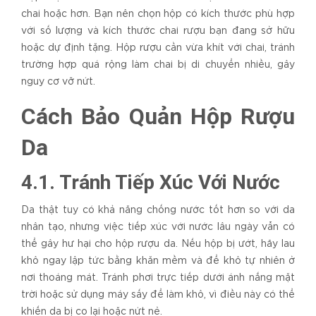
chai hoặc hơn. Bạn nên chọn hộp có kích thước phù hợp
với số lượng và kích thước chai rượu bạn đang sở hữu
hoặc dự định tặng. Hộp rượu cần vừa khít với chai, tránh
trường hợp quá rộng làm chai bị di chuyển nhiều, gây
nguy cơ vỡ nứt.
Cách Bảo Quản Hộp Rượu
Da
4.1. Tránh Tiếp Xúc Với Nước
Da thật tuy có khả năng chống nước tốt hơn so với da
nhân tạo, nhưng việc tiếp xúc với nước lâu ngày vẫn có
thể gây hư hại cho hộp rượu da. Nếu hộp bị ướt, hãy lau
khô ngay lập tức bằng khăn mềm và để khô tự nhiên ở
nơi thoáng mát. Tránh phơi trực tiếp dưới ánh nắng mặt
trời hoặc sử dụng máy sấy để làm khô, vì điều này có thể
khiến da bị co lại hoặc nứt nẻ.