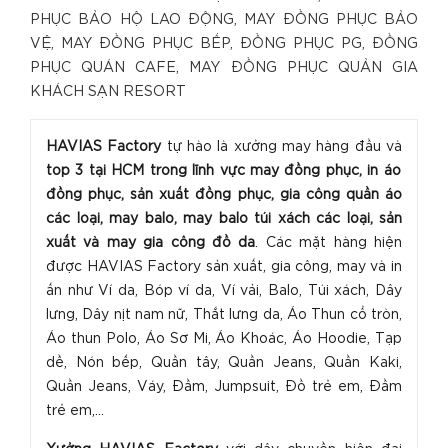
PHỤC BẢO HỘ LAO ĐỘNG, MAY ĐỒNG PHỤC BẢO
VỆ, MAY ĐỒNG PHỤC BẾP, ĐỒNG PHỤC PG, ĐỒNG
PHỤC QUÁN CAFE, MAY ĐỒNG PHỤC QUẢN GIA
KHÁCH SẠN RESORT
HAVIAS Factory
tự hào là xưởng may hàng đầu và
top 3 tại HCM trong lĩnh vực may đồng phục, in áo
đồng phục, sản xuất đồng phục, gia công quần áo
các loại, may balo, may balo túi xách các loại, sản
xuất và may gia công đồ da
. Các mặt hàng hiện
được HAVIAS Factory sản xuất, gia công, may và in
ấn như Ví da, Bóp ví da, Ví vải, Balo, Túi xách, Dây
lưng, Dây nịt nam nữ, Thắt lưng da, Áo Thun cổ tròn,
Áo thun Polo, Áo Sơ Mi, Áo Khoác, Áo Hoodie, Tạp
dề, Nón bếp, Quần tây, Quần Jeans, Quần Kaki,
Quần Jeans, Váy, Đầm, Jumpsuit, Đồ trẻ em, Đầm
trẻ em,...