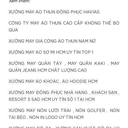
Xem thêm:
XƯỞNG MAY ÁO THUN ĐỒNG PHỤC HAVIAS
CÔNG TY MAY ÁO THUN CAO CẤP KHÔNG THỂ BỎ
QUA
XƯỞNG MAY GIA CÔNG ÁO THUN NAM NỮ
XƯỞNG MAY ÁO SƠ MI HCM UY TÍN TOP 1
XƯỞNG MAY QUẦN TÂY , MAY QUẦN KAKI , MAY
QUẦN JEANS HCM CHẤT LƯỢNG CAO
XƯỞNG MAY ÁO KHOÁC , ÁO HOODIE HCM
XƯỞNG MAY ĐỒNG PHỤC NHÀ HÀNG , KHÁCH SẠN ,
RESORT 5 SAO HCM UY TÍN SỐ 1 TẠI HCM
XƯỞNG MAY NÓN LƯỠI TRAI , NÓN GOLFER , NÓN
TAI BÈO , NÓN IN LOGO UY TÍN HCM