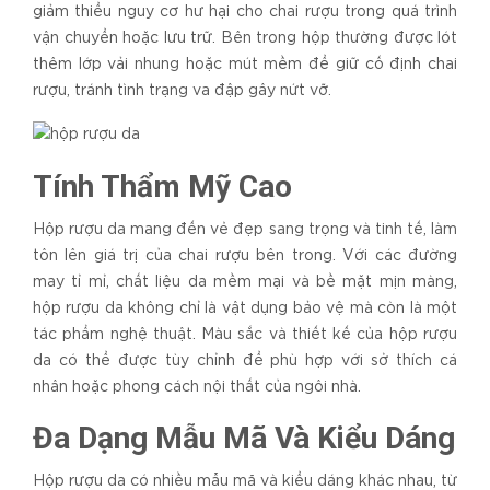
giảm thiểu nguy cơ hư hại cho chai rượu trong quá trình
vận chuyển hoặc lưu trữ. Bên trong hộp thường được lót
thêm lớp vải nhung hoặc mút mềm để giữ cố định chai
rượu, tránh tình trạng va đập gây nứt vỡ.
Tính Thẩm Mỹ Cao
Hộp rượu da mang đến vẻ đẹp sang trọng và tinh tế, làm
tôn lên giá trị của chai rượu bên trong. Với các đường
may tỉ mỉ, chất liệu da mềm mại và bề mặt mịn màng,
hộp rượu da không chỉ là vật dụng bảo vệ mà còn là một
tác phẩm nghệ thuật. Màu sắc và thiết kế của hộp rượu
da có thể được tùy chỉnh để phù hợp với sở thích cá
nhân hoặc phong cách nội thất của ngôi nhà.
Đa Dạng Mẫu Mã Và Kiểu Dáng
Hộp rượu da có nhiều mẫu mã và kiểu dáng khác nhau, từ