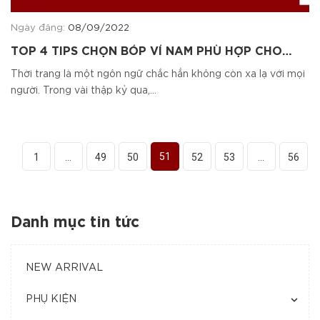
Ngày đăng:
08/09/2022
TOP 4 TIPS CHỌN BÓP VÍ NAM PHÙ HỢP CHO
PHÁI MẠNH
Thời trang là một ngôn ngữ chắc hẳn không còn xa lạ với mọi
người. Trong vài thập kỷ qua,...
51
1
...
49
50
52
53
...
56
Danh mục tin tức
NEW ARRIVAL
PHỤ KIỆN