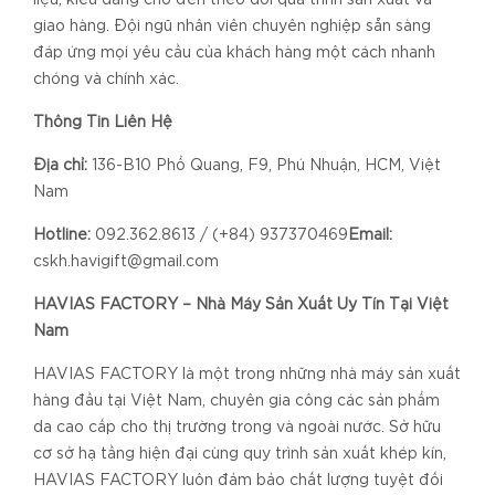
liệu, kiểu dáng cho đến theo dõi quá trình sản xuất và
giao hàng. Đội ngũ nhân viên chuyên nghiệp sẵn sàng
đáp ứng mọi yêu cầu của khách hàng một cách nhanh
chóng và chính xác.
Thông Tin Liên Hệ
Địa chỉ:
136-B10 Phổ Quang, F9, Phú Nhuận, HCM, Việt
Nam
Hotline:
092.362.8613 / (+84) 937370469
Email:
cskh.havigift@gmail.com
HAVIAS FACTORY – Nhà Máy Sản Xuất Uy Tín Tại Việt
Nam
HAVIAS FACTORY là một trong những nhà máy sản xuất
hàng đầu tại Việt Nam, chuyên gia công các sản phẩm
da cao cấp cho thị trường trong và ngoài nước. Sở hữu
cơ sở hạ tầng hiện đại cùng quy trình sản xuất khép kín,
HAVIAS FACTORY luôn đảm bảo chất lượng tuyệt đối