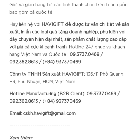
Giờ, và giao hàng tới các tỉnh thành khác trên toàn quốc,
bao gồm cả quốc tế.
Hãy liên hệ với
HAVIGIFT để được tư vấn chi tiết về sản
xuất, in ấn các loại quà tặng doanh nghiệp, phụ kiện với
dây chuyền hiện đại nhất, sản phẩm chất lượng cao cấp
với giá cả cực kì cạnh tranh
. Hotline 247 phục vụ khách
hàng Việt Nam và Quốc tế :
09.3737.0469 /
092.362.8613 / (+84) 937370469
Công ty TNHH Sản xuất HAVIGIFT
: 136/11 Phổ Quang,
F9, Phú Nhuận, HCM, Việt Nam
Hotline Manufacturing (B2B Client): 09.3737.0469 /
092.362.8613 / (+84) 937370469
Email: cskh.havigift@gmail.com
—------------------------------
Xem thêm: