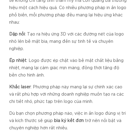
sẽ không chỉ tăng tính thẩm mỹ mà còn quảng bá thương
hiệu một cách hiệu quả. Có nhiều phương pháp in ấn logo
phổ biến, mỗi phương pháp đều mang lại hiệu ứng khác
nhau:
Dập nổi
: Tạo ra hiệu ứng 3D với các đường nét của logo
nhô lên bề mặt bìa, mang đến sự tinh tế và chuyên
nghiệp.
Ép nhiệt
: Logo được ép chặt vào bề mặt chất liệu bằng
nhiệt, mang lại cảm giác mịn màng, đồng thời tăng độ
bền cho hình ảnh.
Khắc laser
: Phương pháp này mang lại sự chính xác cao
và rất phù hợp với những doanh nghiệp muốn tạo ra các
chi tiết nhỏ, phức tạp trên logo của mình.
Dù bạn chọn phương pháp nào, việc in ấn logo đúng vị trí
và kích thước sẽ giúp
bìa ký kết đơn
trở nên nổi bật và
chuyên nghiệp hơn rất nhiều.