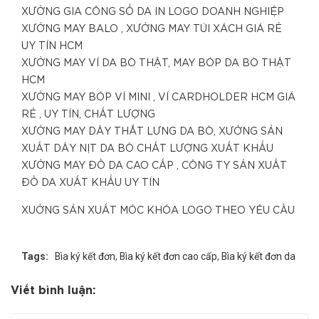
XƯỞNG GIA CÔNG SỔ DA IN LOGO DOANH NGHIỆP
XƯỞNG MAY BALO , XƯỞNG MAY TÚI XÁCH GIÁ RẺ
UY TÍN HCM
XƯỞNG MAY VÍ DA BÒ THẬT, MAY BÓP DA BÒ THẬT
HCM
XƯỞNG MAY BÓP VÍ MINI , VÍ CARDHOLDER HCM GIÁ
RẺ , UY TÍN, CHẤT LƯỢNG
XƯỞNG MAY DÂY THẮT LƯNG DA BÒ, XƯỞNG SẢN
XUẤT DÂY NỊT DA BÒ CHẤT LƯỢNG XUẤT KHẨU
XƯỞNG MAY ĐỒ DA CAO CẤP , CÔNG TY SẢN XUẤT
ĐỒ DA XUẤT KHẨU UY TÍN
XUỞNG SẢN XUẤT MÓC KHÓA LOGO THEO YÊU CẦU
Tags:
Bìa ký kết đơn
,
Bìa ký kết đơn cao cấp
,
Bìa ký kết đơn da
Viết bình luận: