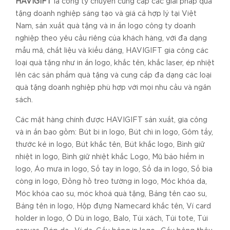
HAVIGIFT
là công ty chuyên cung cấp các giải pháp quà
tặng doanh nghiệp sáng tạo và giá cả hợp lý tại Việt
Nam, sản xuất quà tặng và in ấn logo công ty doanh
nghiệp theo yêu cầu riêng của khách hàng, với đa dạng
mẫu mã, chất liệu và kiểu dáng, HAVIGIFT gia công các
loại quà tặng như in ấn logo, khắc tên, khắc laser, ép nhiệt
lên các sản phẩm quà tặng và cung cấp đa dạng các loại
quà tặng doanh nghiệp phù hợp với mọi nhu cầu và ngân
sách.
Các mặt hàng chính được HAVIGIFT sản xuất, gia công
và in ấn bao gồm: Bút bi in logo, Bút chì in logo, Gôm tẩy,
thước kẻ in logo, Bút khắc tên, Bút khắc logo, Bình giữ
nhiệt in logo, Bình giữ nhiệt khắc Logo, Mũ bảo hiểm in
logo, Áo mưa in logo, Sổ tay in logo, Sổ da in logo, Sổ bìa
còng in logo, Đồng hồ treo tường in logo, Móc khóa da,
Móc khóa cao su, móc khoá quà tặng, Bảng tên cao su,
Bảng tên in logo, Hộp đựng Namecard khắc tên, Ví card
holder in logo, Ô Dù in logo, Balo, Túi xách, Túi tote, Túi