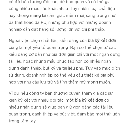
có độ bền tương đối cao, dễ bảo quản và có thể gia
công nhiều màu sắc khác nhau. Tuy nhiên, loại chất liệu
này không mang lại cảm giác mềm mại, sang trọng như
da thật hoặc da PU, nhưng phù hợp với những doanh
nghiệp cần đặt hàng số lượng lớn với chi phí thấp.
Ngoài việc chọn chất liệu, kiểu dáng của
bìa ký kết đơn
cũng là một yếu tố quan trọng. Bạn có thể chọn từ các
kiểu dáng cơ bản như bìa đơn giản chỉ với một ngăn đựng
tài liệu, hoặc những mẫu phức tạp hơn có nhiều ngăn
đựng danh thiếp, bút ký và tài liệu phụ. Tùy vào mục đích
sử dụng, doanh nghiệp có thể yêu cầu thiết kế bìa phù
hợp với nhu cầu lưu trữ và tính thẩm mỹ mong muốn.
Ví dụ, nếu công ty bạn thường xuyên tham gia các sự
kiện ký kết với nhiều đối tác, một
bìa ký kết đơn
có
nhiều ngăn đựng sẽ giúp bạn giữ gọn gàng các tài liệu
quan trọng, danh thiếp và bút viết, đảm bảo mọi thứ luôn
trong tầm tay.