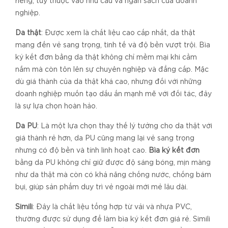
riêng, tùy thuộc vào nhu cầu và ngân sách của doanh
nghiệp.
Da thật
: Được xem là chất liệu cao cấp nhất, da thật
mang đến vẻ sang trọng, tinh tế và độ bền vượt trội. Bìa
ký kết đơn bằng da thật không chỉ mềm mại khi cầm
nắm mà còn tôn lên sự chuyên nghiệp và đẳng cấp. Mặc
dù giá thành của da thật khá cao, nhưng đối với những
doanh nghiệp muốn tạo dấu ấn mạnh mẽ với đối tác, đây
là sự lựa chọn hoàn hảo.
Da PU
: Là một lựa chọn thay thế lý tưởng cho da thật với
giá thành rẻ hơn, da PU cũng mang lại vẻ sang trọng
nhưng có độ bền và tính linh hoạt cao.
Bìa ký kết đơn
bằng da PU không chỉ giữ được độ sáng bóng, mịn màng
như da thật mà còn có khả năng chống nước, chống bám
bụi, giúp sản phẩm duy trì vẻ ngoài mới mẻ lâu dài.
Simili
: Đây là chất liệu tổng hợp từ vải và nhựa PVC,
thường được sử dụng để làm bìa ký kết đơn giá rẻ. Simili