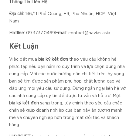
Thông Tin Liên Hệ
Địa chỉ:
136/11 Phổ Quang, F9, Phú Nhuận, HCM, Việt
Nam
Hotline:
09.3737.0469
Email:
contact@havias.asia
Kết Luận
Việc đặt mua
bìa ký kết đơn
theo yêu cầu không hề
phức tạp nếu bạn nắm rõ quy trình và lựa chọn đúng nhà
cung cấp. Với các bước hướng dẫn chi tiết trên, hy vọng
bạn sẽ tìm được sản phẩm phù hợp, chất lượng cao và
đáp ứng mọi yêu cầu sử dụng. Đừng ngần ngại liên hệ với
các nhà cung cấp uy tín để được tư vấn và hỗ trợ. Một
bìa ký kết đơn
sang trọng, tùy chỉnh theo yêu cầu chắc
chắn sẽ giúp doanh nghiệp của bạn gây ấn tượng mạnh
mẽ và chuyên nghiệp hơn trong mắt đối tác và khách
hàng.