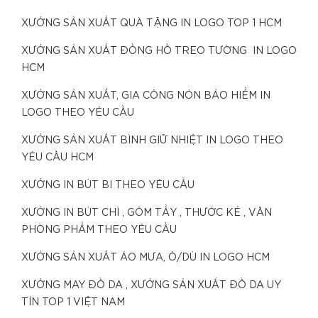
XƯỞNG SẢN XUẤT QUÀ TẶNG IN LOGO TOP 1 HCM
XƯỞNG SẢN XUẤT ĐỒNG HỒ TREO TƯỜNG IN LOGO
HCM
XƯỞNG SẢN XUẤT, GIA CÔNG NÓN BẢO HIỂM IN
LOGO THEO YÊU CẦU
XƯỞNG SẢN XUẤT BÌNH GIỮ NHIỆT IN LOGO THEO
YÊU CẦU HCM
XƯỞNG IN BÚT BI THEO YÊU CẦU
XƯỞNG IN BÚT CHÌ , GÔM TẨY , THƯỚC KẺ , VĂN
PHÒNG PHẨM THEO YÊU CẦU
XƯỞNG SẢN XUẤT ÁO MƯA, Ô/DÙ IN LOGO HCM
XƯỞNG MAY ĐỒ DA , XƯỞNG SẢN XUẤT ĐỒ DA UY
TÍN TOP 1 VIỆT NAM