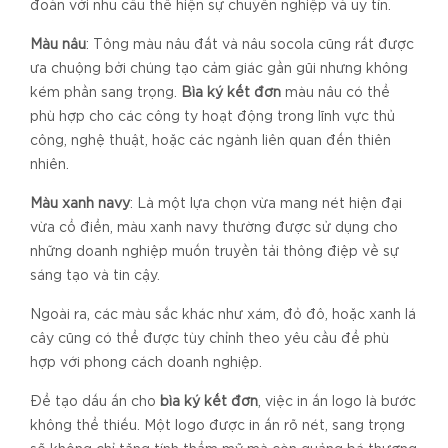
đoàn với nhu cầu thể hiện sự chuyên nghiệp và uy tín.
Màu nâu
: Tông màu nâu đất và nâu socola cũng rất được
ưa chuộng bởi chúng tạo cảm giác gần gũi nhưng không
kém phần sang trọng.
Bìa ký kết đơn
màu nâu có thể
phù hợp cho các công ty hoạt động trong lĩnh vực thủ
công, nghệ thuật, hoặc các ngành liên quan đến thiên
nhiên.
Màu xanh navy
: Là một lựa chọn vừa mang nét hiện đại
vừa cổ điển, màu xanh navy thường được sử dụng cho
những doanh nghiệp muốn truyền tải thông điệp về sự
sáng tạo và tin cậy.
Ngoài ra, các màu sắc khác như xám, đỏ đô, hoặc xanh lá
cây cũng có thể được tùy chỉnh theo yêu cầu để phù
hợp với phong cách doanh nghiệp.
Để tạo dấu ấn cho
bìa ký kết đơn
, việc in ấn logo là bước
không thể thiếu. Một logo được in ấn rõ nét, sang trọng