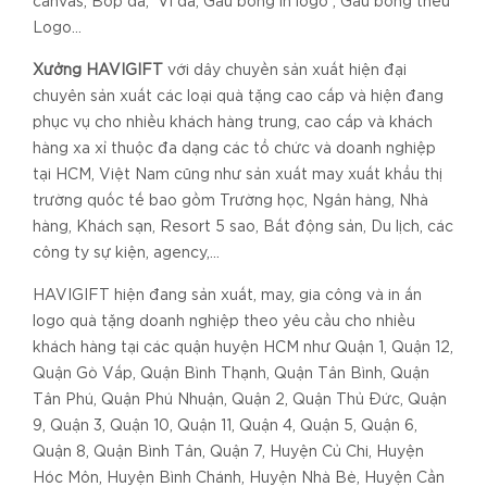
canvas, Bóp da, Ví da, Gấu bông in logo , Gấu bông thêu
Logo…
Xưởng HAVIGIFT
với dây chuyền sản xuất hiện đại
chuyên sản xuất các loại quà tặng cao cấp và hiện đang
phục vụ cho nhiều khách hàng trung, cao cấp và khách
hàng xa xỉ thuộc đa dạng các tổ chức và doanh nghiệp
tại HCM, Việt Nam cũng như sản xuất may xuất khẩu thị
trường quốc tế bao gồm Trường học, Ngân hàng, Nhà
hàng, Khách sạn, Resort 5 sao, Bất động sản, Du lịch, các
công ty sự kiện, agency,...
HAVIGIFT hiện đang sản xuất, may, gia công và in ấn
logo quà tặng doanh nghiệp theo yêu cầu cho nhiều
khách hàng tại các quận huyện HCM như Quận 1, Quận 12,
Quận Gò Vấp, Quận Bình Thạnh, Quận Tân Bình, Quận
Tân Phú, Quận Phú Nhuận, Quận 2, Quận Thủ Đức, Quận
9, Quận 3, Quận 10, Quận 11, Quận 4, Quận 5, Quận 6,
Quận 8, Quận Bình Tân, Quận 7, Huyện Củ Chi, Huyện
Hóc Môn, Huyện Bình Chánh, Huyện Nhà Bè, Huyện Cần