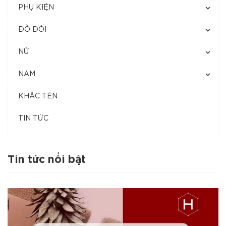
PHỤ KIỆN
ĐỒ ĐÔI
NỮ
NAM
KHẮC TÊN
TIN TỨC
Tin tức nổi bật