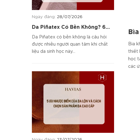
Ngày đăng:
28/07/2026
Da Piñatex Có Bền Không? 6
Bìa
Tiêu Chí Đánh Giá Chất Liệu
Da Piñatex có bền không là câu hỏi
Bìa k
được nhiều người quan tâm khi chất
thiết
liệu da sinh học này...
học t
các ứ
Ngày đăng:
23/07/2026