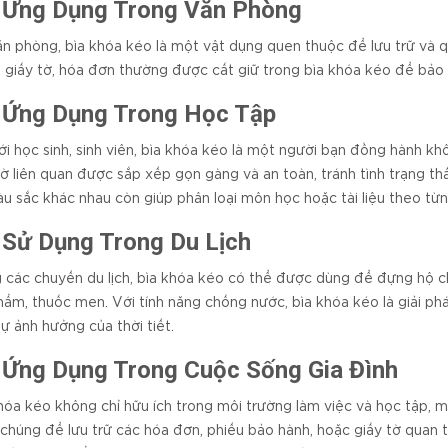
 Ứng Dụng Trong Văn Phòng
ăn phòng, bìa khóa kéo là một vật dụng quen thuộc để lưu trữ và quả
 giấy tờ, hóa đơn thường được cất giữ trong bìa khóa kéo để bảo vệ
 Ứng Dụng Trong Học Tập
ới học sinh, sinh viên, bìa khóa kéo là một người bạn đồng hành khôn
tờ liên quan được sắp xếp gọn gàng và an toàn, tránh tình trạng th
u sắc khác nhau còn giúp phân loại môn học hoặc tài liệu theo từn
 Sử Dụng Trong Du Lịch
 các chuyến du lịch, bìa khóa kéo có thể được dùng để đựng hộ c
ẩm, thuốc men. Với tính năng chống nước, bìa khóa kéo là giải ph
sự ảnh hưởng của thời tiết.
 Ứng Dụng Trong Cuộc Sống Gia Đình
hóa kéo không chỉ hữu ích trong môi trường làm việc và học tập, mà
chúng để lưu trữ các hóa đơn, phiếu bảo hành, hoặc giấy tờ quan t