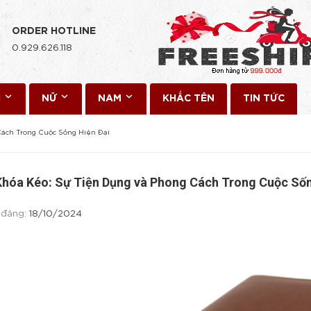
ORDER HOTLINE
0.929.626.118
I
NỮ
NAM
KHẮC TÊN
TIN TỨC
Cách Trong Cuộc Sống Hiện Đại
Khóa Kéo: Sự Tiện Dụng và Phong Cách Trong Cuộc Sốn
 đăng:
18/10/2024