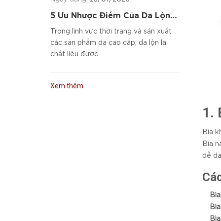
5 Ưu Nhược Điểm Của Da Lộn
Và Cách Chọn Sản Phẩm Da
Trong lĩnh vực thời trang và sản xuất
Cao Cấp
các sản phẩm da cao cấp, da lộn là
chất liệu được...
Xem thêm
1.
Bìa k
Bìa n
dễ dà
Các
Bìa
Bìa
Bìa