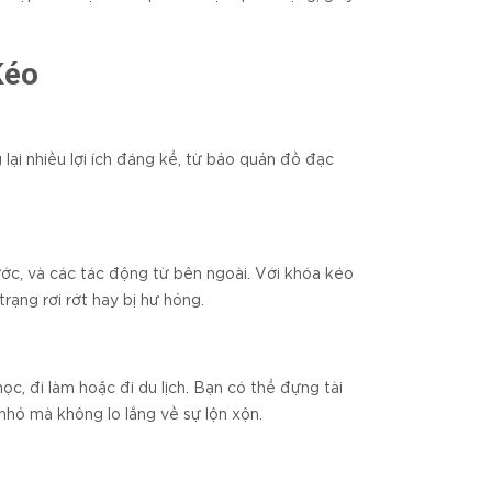
Kéo
ại nhiều lợi ích đáng kể, từ bảo quản đồ đạc
nước, và các tác động từ bên ngoài. Với khóa kéo
trạng rơi rớt hay bị hư hỏng.
c, đi làm hoặc đi du lịch. Bạn có thể đựng tài
 nhỏ mà không lo lắng về sự lộn xộn.