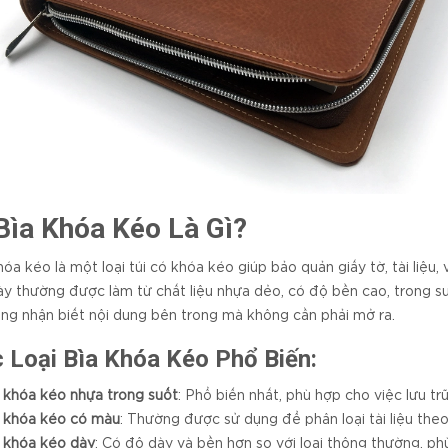
 Bìa Khóa Kéo Là Gì?
hóa kéo là một loại túi có khóa kéo giúp bảo quản giấy tờ, tài liệu
ày thường được làm từ chất liệu nhựa dẻo, có độ bền cao, trong s
ng nhận biết nội dung bên trong mà không cần phải mở ra.
 Loại Bìa Khóa Kéo Phổ Biến:
 khóa kéo nhựa trong suốt
: Phổ biến nhất, phù hợp cho việc lưu trữ
 khóa kéo có màu
: Thường được sử dụng để phân loại tài liệu theo 
 khóa kéo dày
: Có độ dày và bền hơn so với loại thông thường, phù