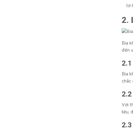
tờ 
2.
Bìa k
đến v
2.1
Bìa k
chắc 
2.2
Với t
liệu,
2.3