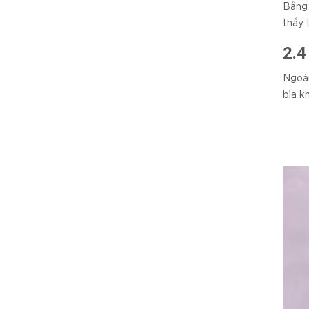
Bằng 
thấy 
2.4
Ngoài
bìa k