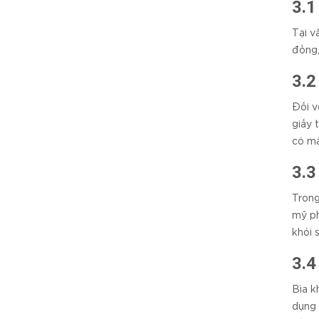
3.1
Tại v
đồng,
3.2
Đối v
giấy 
có mà
3.3
Trong
mỹ ph
khỏi 
3.4
Bìa k
dụng 