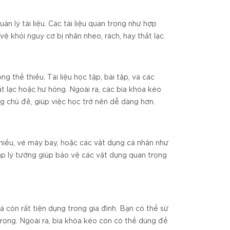
n lý tài liệu. Các tài liệu quan trọng như hợp
 khỏi nguy cơ bị nhăn nheo, rách, hay thất lạc.
g thể thiếu. Tài liệu học tập, bài tập, và các
ất lạc hoặc hư hỏng. Ngoài ra, các bìa khóa kéo
g chủ đề, giúp việc học trở nên dễ dàng hơn.
hiếu, vé máy bay, hoặc các vật dụng cá nhân như
áp lý tưởng giúp bảo vệ các vật dụng quan trọng
 còn rất tiện dụng trong gia đình. Bạn có thể sử
rọng. Ngoài ra, bìa khóa kéo còn có thể dùng để