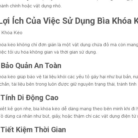
hành chính hoặc vật dụng nhỏ.
 Lợi Ích Của Việc Sử Dụng Bìa Khóa 
hóa kéo không chỉ đơn giản là một vật dụng chứa đồ mà còn mang l
iệc tối ưu hóa không gian và thời gian sử dụng.
 Bảo Quản An Toàn
hóa kéo giúp bảo vệ tài liệu khỏi các yếu tố gây hại như bụi bẩn, 
chắn, tài liệu bên trong luôn được giữ nguyên trạng thái, tránh tình 
 Tính Di Động Cao
hiết kế gọn nhẹ, bìa khóa kéo dễ dàng mang theo bên mình khi đi họ
 đồ dùng cá nhân như bút, giấy, hoặc thậm chí các vật dụng điện tử
 Tiết Kiệm Thời Gian