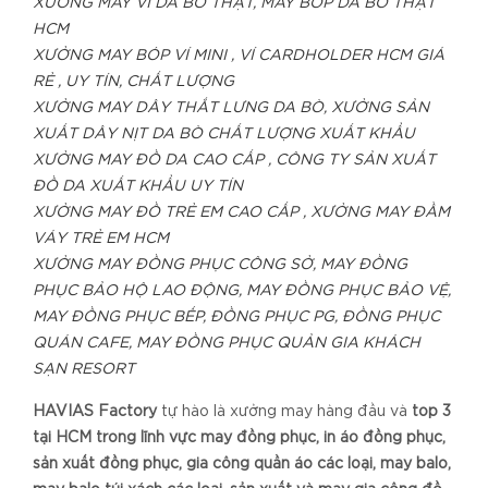
XƯỞNG MAY VÍ DA BÒ THẬT, MAY BÓP DA BÒ THẬT
HCM
XƯỞNG MAY BÓP VÍ MINI , VÍ CARDHOLDER HCM GIÁ
RẺ , UY TÍN, CHẤT LƯỢNG
XƯỞNG MAY DÂY THẮT LƯNG DA BÒ, XƯỞNG SẢN
XUẤT DÂY NỊT DA BÒ CHẤT LƯỢNG XUẤT KHẨU
XƯỞNG MAY ĐỒ DA CAO CẤP , CÔNG TY SẢN XUẤT
ĐỒ DA XUẤT KHẨU UY TÍN
XƯỞNG MAY ĐỒ TRẺ EM CAO CẤP , XƯỞNG MAY ĐẦM
VÁY TRẺ EM HCM
XƯỞNG MAY ĐỒNG PHỤC CÔNG SỞ, MAY ĐỒNG
PHỤC BẢO HỘ LAO ĐỘNG, MAY ĐỒNG PHỤC BẢO VỆ,
MAY ĐỒNG PHỤC BẾP, ĐỒNG PHỤC PG, ĐỒNG PHỤC
QUÁN CAFE, MAY ĐỒNG PHỤC QUẢN GIA KHÁCH
SẠN RESORT
HAVIAS Factory
tự hào là xưởng may hàng đầu và
top 3
tại HCM trong lĩnh vực may đồng phục, in áo đồng phục,
sản xuất đồng phục, gia công quần áo các loại, may balo,