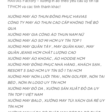
HAVIAS Factory – xưởng in áo theo yêu cầu uy tín tại
TPHCM và các tỉnh thành khác!
XƯỞNG MAY ÁO THUN ĐỒNG PHỤC HAVIAS
CÔNG TY MAY ÁO THUN CAO CẤP KHÔNG THỂ BỎ
QUA
XƯỞNG MAY GIA CÔNG ÁO THUN NAM NỮ
XƯỞNG MAY ÁO SƠ MI HCM UY TÍN TOP 1
XƯỞNG MAY QUẦN TÂY , MAY QUẦN KAKI , MAY
QUẦN JEANS HCM CHẤT LƯỢNG CAO
XƯỞNG MAY ÁO KHOÁC , ÁO HOODIE HCM
XƯỞNG MAY ĐỒNG PHỤC NHÀ HÀNG , KHÁCH SẠN ,
RESORT 5 SAO HCM UY TÍN SỐ 1 TẠI HCM
XƯỞNG MAY NÓN LƯỠI TRAI , NÓN GOLFER , NÓN TAI
BÈO , NÓN IN LOGO UY TÍN HCM
XƯỞNG MAY ĐỒ DA , XƯỞNG SẢN XUẤT ĐỒ DA UY
TÍN TOP 1 VIỆT NAM
XƯỞNG MAY BALO , XƯỞNG MAY TÚI XÁCH GIÁ RẺ UY
TÍN HCM