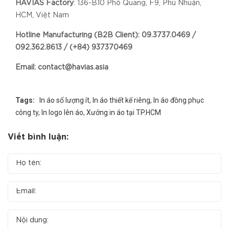
HAVIAS Factory
: 136-B10 Phổ Quang, F9, Phú Nhuận,
HCM, Việt Nam
Hotline Manufacturing (B2B Client): 09.3737.0469 /
092.362.8613 / (+84) 937370469
Email: contact@havias.asia
Tags:
In áo số lượng ít
,
In áo thiết kế riêng
,
In áo đồng phục
công ty
,
In logo lên áo
,
Xưởng in áo tại TP.HCM
Viết bình luận: