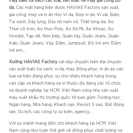
may balo túi xách các loại, sản xuất và may gia công đồ
da.
Các mặt hàng hiện được HAVIAS Factory sản xuất,
gia công, may và in ấn như Ví da, Bóp ví da, Ví vải, Balo,
Túi xách, Dây lưng, Dây nịt nam nữ, Thắt lưng da, Áo
Thun cổ tròn, Áo thun Polo, Áo Sơ Mi, Áo Khoác, Áo
Hoodie, Tạp dề, Nón bếp, Quần tây, Quần Jeans, Quần
Kaki, Quần Jeans, Váy, Đầm, Jumpsuit, Đồ trẻ em, Đầm
trẻ em,...
Xưởng HAVIAS Factory
với dây chuyền hiện đại chuyên
sản xuất balo túi xách, ví da, may đồng phục, in ấn áo các
loại và hiện đang phục vụ cho nhiều khách hàng trung,
cao cấp và khách hàng xa xỉ thuộc đa dạng các tổ chức
và doanh nghiệp tại HCM, Việt Nam cũng như sản xuất
may xuất khẩu thị trường quốc tế bao gồm Trường học,
Ngân hàng, Nhà hàng, Khách sạn, Resort 5 sao, Bất động
sản, Du lịch, các công ty sự kiện, agency,...
Với sứ mệnh mang đến cho khách hàng tại HCM, Việt
Nam cũng như toàn thế giới về đồng phục chất lượng và