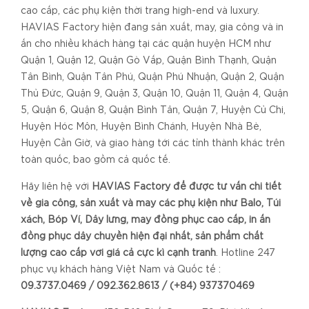
cao cấp, các phụ kiện thời trang high-end và luxury.
HAVIAS Factory hiện đang sản xuất, may, gia công và in
ấn cho nhiều khách hàng tại các quận huyện HCM như
Quận 1, Quận 12, Quận Gò Vấp, Quận Bình Thạnh, Quận
Tân Bình, Quận Tân Phú, Quận Phú Nhuận, Quận 2, Quận
Thủ Đức, Quận 9, Quận 3, Quận 10, Quận 11, Quận 4, Quận
5, Quận 6, Quận 8, Quận Bình Tân, Quận 7, Huyện Củ Chi,
Huyện Hóc Môn, Huyện Bình Chánh, Huyện Nhà Bè,
Huyện Cần Giờ, và giao hàng tới các tỉnh thành khác trên
toàn quốc, bao gồm cả quốc tế.
Hãy liên hệ với
HAVIAS Factory để được tư vấn chi tiết
về gia công, sản xuất và may các phụ kiện như Balo, Túi
xách, Bóp Ví, Dây lưng, may đồng phục cao cấp, in ấn
đồng phục dây chuyền hiện đại nhất, sản phẩm chất
lượng cao cấp với giá cả cực kì cạnh tranh
. Hotline 247
phục vụ khách hàng Việt Nam và Quốc tế :
09.3737.0469 / 092.362.8613 / (+84) 937370469