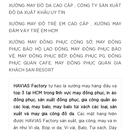
XƯỞNG MAY ĐỒ DA CAO CẤP , CÔNG TY SẢN XUẤT
ĐỒ DA XUẤT KHẨU UY TÍN
XƯỞNG MAY ĐỒ TRẺ EM CAO CẤP , XƯỞNG MAY
ĐẦM VÁY TRẺ EM HCM
XƯỞNG MAY ĐỒNG PHỤC CÔNG SỞ, MAY ĐỒNG
PHỤC BẢO HỘ LAO ĐỘNG, MAY ĐỒNG PHỤC BẢO
VỆ, MAY ĐỒNG PHỤC BẾP, ĐỒNG PHỤC PG, ĐỒNG
PHỤC QUÁN CAFE, MAY ĐỒNG PHỤC QUẢN GIA
KHÁCH SẠN RESORT
HAVIAS Factory
tự hào là xưởng may hàng đầu và
top 3 tại HCM trong lĩnh vực may đồng phục, in áo
đồng phục, sản xuất đồng phục, gia công quần áo
các loại, may balo, may balo túi xách các loại, sản
xuất và may gia công đồ da
. Các mặt hàng hiện
được HAVIAS Factory sản xuất, gia công, may và in
ấn như Ví da, Bóp ví da, Ví vải, Balo, Túi xách, Dây