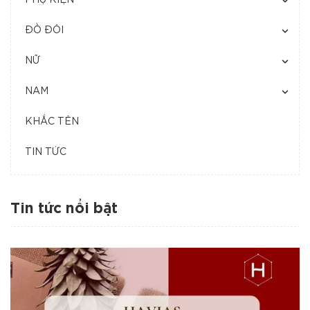
PHỤ KIỆN
ĐỒ ĐÔI
NỮ
NAM
KHẮC TÊN
TIN TỨC
Tin tức nổi bật