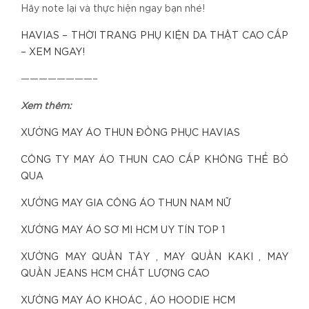
Hãy note lại và thực hiện ngay bạn nhé!
HAVIAS – THỜI TRANG PHỤ KIỆN DA THẬT CAO CẤP
– XEM NGAY!
————————–
Xem thêm:
XƯỞNG MAY ÁO THUN ĐỒNG PHỤC HAVIAS
CÔNG TY MAY ÁO THUN CAO CẤP KHÔNG THỂ BỎ
QUA
XƯỞNG MAY GIA CÔNG ÁO THUN NAM NỮ
XƯỞNG MAY ÁO SƠ MI HCM UY TÍN TOP 1
XƯỞNG MAY QUẦN TÂY , MAY QUẦN KAKI , MAY
QUẦN JEANS HCM CHẤT LƯỢNG CAO
XƯỞNG MAY ÁO KHOÁC , ÁO HOODIE HCM