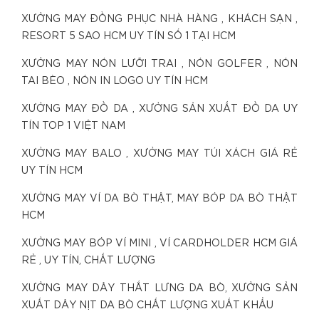
XƯỞNG MAY ĐỒNG PHỤC NHÀ HÀNG , KHÁCH SẠN ,
RESORT 5 SAO HCM UY TÍN SỐ 1 TẠI HCM
XƯỞNG MAY NÓN LƯỠI TRAI , NÓN GOLFER , NÓN
TAI BÈO , NÓN IN LOGO UY TÍN HCM
XƯỞNG MAY ĐỒ DA , XƯỞNG SẢN XUẤT ĐỒ DA UY
TÍN TOP 1 VIỆT NAM
XƯỞNG MAY BALO , XƯỞNG MAY TÚI XÁCH GIÁ RẺ
UY TÍN HCM
XƯỞNG MAY VÍ DA BÒ THẬT, MAY BÓP DA BÒ THẬT
HCM
XƯỞNG MAY BÓP VÍ MINI , VÍ CARDHOLDER HCM GIÁ
RẺ , UY TÍN, CHẤT LƯỢNG
XƯỞNG MAY DÂY THẮT LƯNG DA BÒ, XƯỞNG SẢN
XUẤT DÂY NỊT DA BÒ CHẤT LƯỢNG XUẤT KHẨU