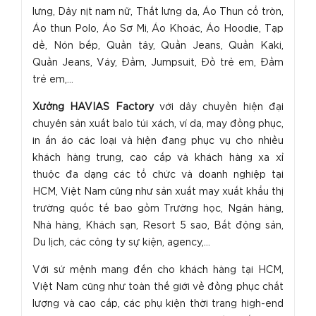
lưng, Dây nịt nam nữ, Thắt lưng da, Áo Thun cổ tròn,
Áo thun Polo, Áo Sơ Mi, Áo Khoác, Áo Hoodie, Tạp
dề, Nón bếp, Quần tây, Quần Jeans, Quần Kaki,
Quần Jeans, Váy, Đầm, Jumpsuit, Đồ trẻ em, Đầm
trẻ em,...
Xưởng HAVIAS Factory
với dây chuyền hiện đại
chuyên sản xuất balo túi xách, ví da, may đồng phục,
in ấn áo các loại và hiện đang phục vụ cho nhiều
khách hàng trung, cao cấp và khách hàng xa xỉ
thuộc đa dạng các tổ chức và doanh nghiệp tại
HCM, Việt Nam cũng như sản xuất may xuất khẩu thị
trường quốc tế bao gồm Trường học, Ngân hàng,
Nhà hàng, Khách sạn, Resort 5 sao, Bất động sản,
Du lịch, các công ty sự kiện, agency,...
Với sứ mệnh mang đến cho khách hàng tại HCM,
Việt Nam cũng như toàn thế giới về đồng phục chất
lượng và cao cấp, các phụ kiện thời trang high-end