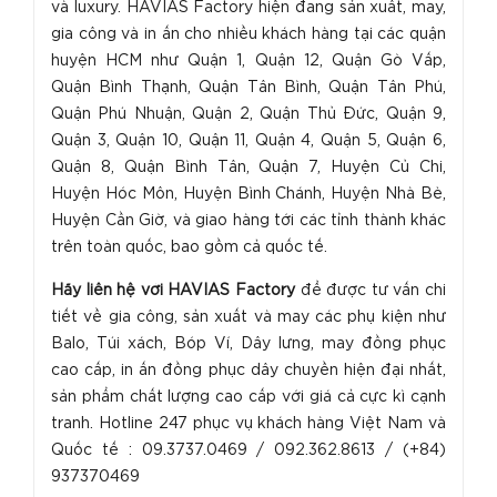
và luxury. HAVIAS Factory hiện đang sản xuất, may,
gia công và in ấn cho nhiều khách hàng tại các quận
huyện HCM như Quận 1, Quận 12, Quận Gò Vấp,
Quận Bình Thạnh, Quận Tân Bình, Quận Tân Phú,
Quận Phú Nhuận, Quận 2, Quận Thủ Đức, Quận 9,
Quận 3, Quận 10, Quận 11, Quận 4, Quận 5, Quận 6,
Quận 8, Quận Bình Tân, Quận 7, Huyện Củ Chi,
Huyện Hóc Môn, Huyện Bình Chánh, Huyện Nhà Bè,
Huyện Cần Giờ, và giao hàng tới các tỉnh thành khác
trên toàn quốc, bao gồm cả quốc tế.
H
ãy liên hệ với HAVIAS Factory
để được tư vấn chi
tiết về gia công, sản xuất và may các phụ kiện như
Balo, Túi xách, Bóp Ví, Dây lưng, may đồng phục
cao cấp, in ấn đồng phục dây chuyền hiện đại nhất,
sản phẩm chất lượng cao cấp với giá cả cực kì cạnh
tranh. Hotline 247 phục vụ khách hàng Việt Nam và
Quốc tế : 09.3737.0469 / 092.362.8613 / (+84)
937370469