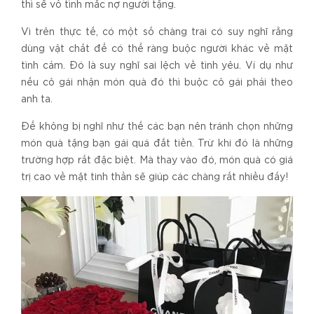
thì sẽ vô tình mắc nợ người tặng.
Vì trên thực tế, có một số chàng trai có suy nghĩ rằng
dùng vật chất để có thể ràng buộc người khác về mặt
tình cảm. Đó là suy nghĩ sai lệch về tình yêu. Ví dụ như
nếu cô gái nhận món quà đó thì buộc cô gái phải theo
anh ta.
Để không bị nghĩ như thế các bạn nên tránh chọn những
món quà tặng bạn gái quá đắt tiền. Trừ khi đó là những
trường hợp rất đặc biệt. Mà thay vào đó, món quà có giá
trị cao về mặt tinh thần sẽ giúp các chàng rất nhiều đấy!