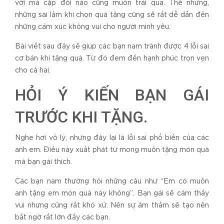
vời mà cặp đôi nào cũng muốn trải qua. Thế nhưng,
những sai lầm khi chọn quà tặng cũng sẽ rất dễ dẫn đến
những cảm xúc không vui cho người mình yêu.
Bài viết sau đây sẽ giúp các bạn nam tránh được 4 lỗi sai
cơ bản khi tặng quà. Từ đó đem đến hạnh phúc trọn vẹn
cho cả hai.
HỎI Ý KIẾN BẠN GÁI
TRƯỚC KHI TẶNG.
Nghe hơi vô lý, nhưng đây lại là lỗi sai phổ biến của các
anh em. Điều này xuất phát từ mong muốn tặng món quà
mà bạn gái thích.
Các bạn nam thường hỏi những câu như “Em có muốn
anh tặng em món quà này không”. Bạn gái sẽ cảm thấy
vui nhưng cũng rất khó xử. Nên sự âm thầm sẽ tạo nên
bất ngờ rất lớn đấy các bạn.