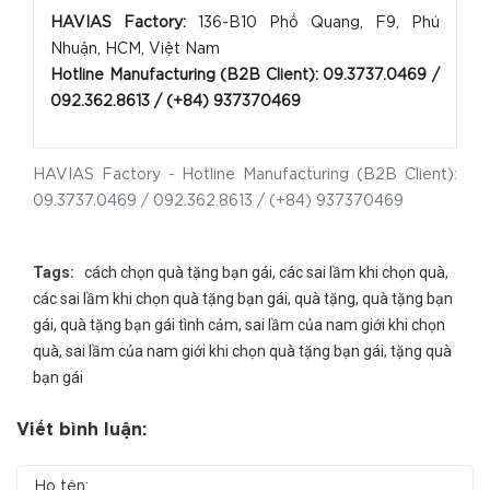
HAVIAS Factory:
136-B10 Phổ Quang, F9, Phú
Nhuận, HCM, Việt Nam
Hotline Manufacturing (B2B Client): 09.3737.0469 /
092.362.8613 / (+84) 93737046
9
HAVIAS Factory - Hotline Manufacturing (B2B Client):
09.3737.0469 / 092.362.8613 / (+84) 937370469
Tags:
cách chọn quà tặng bạn gái
,
các sai lầm khi chọn quà
,
các sai lầm khi chọn quà tặng bạn gái
,
quà tặng
,
quà tặng bạn
gái
,
quà tặng bạn gái tình cảm
,
sai lầm của nam giới khi chọn
quà
,
sai lầm của nam giới khi chọn quà tặng bạn gái
,
tặng quà
bạn gái
Viết bình luận: