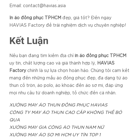
Email: contact@havias.asia
In áo đồng phục TPHCM
đẹp, giá tốt? Đến ngay
HAVIAS Factory để trải nghiệm dịch vụ chuyên nghiệp!
Kết Luận
Nếu bạn đang tìm kiếm địa chỉ
in áo đồng phục TPHCM
uy tín, chất lượng cao và giá thành hợp lý,
HAVIAS
Factory
chính là sự lựa chọn hoàn hảo. Chúng tôi cam kết
mang đến những mẫu áo đồng phục đẹp, đa dạng từ áo
thun cổ tròn, áo polo, áo khoác đến áo sơ mi, đáp ứng
mọi nhu cầu từ doanh nghiệp, tổ chức đến cá nhân.
XƯỞNG MAY ÁO THUN ĐỒNG PHỤC HAVIAS
CÔNG TY MAY ÁO THUN CAO CẤP KHÔNG THỂ BỎ
QUA
XƯỞNG MAY GIA CÔNG ÁO THUN NAM NỮ
XƯỞNG MAY ÁO SƠ MI HCM UY TÍN TOP 1