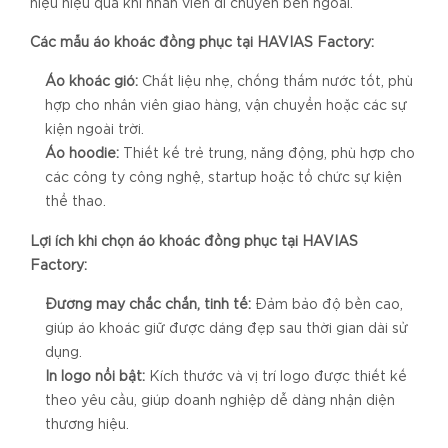
hiệu hiệu quả khi nhân viên di chuyển bên ngoài.
Các mẫu áo khoác đồng phục tại HAVIAS Factory:
Áo khoác gió:
Chất liệu nhẹ, chống thấm nước tốt, phù
hợp cho nhân viên giao hàng, vận chuyển hoặc các sự
kiện ngoài trời.
Áo hoodie:
Thiết kế trẻ trung, năng động, phù hợp cho
các công ty công nghệ, startup hoặc tổ chức sự kiện
thể thao.
Lợi ích khi chọn áo khoác đồng phục tại HAVIAS
Factory:
Đường may chắc chắn, tinh tế:
Đảm bảo độ bền cao,
giúp áo khoác giữ được dáng đẹp sau thời gian dài sử
dụng.
In logo nổi bật:
Kích thước và vị trí logo được thiết kế
theo yêu cầu, giúp doanh nghiệp dễ dàng nhận diện
thương hiệu.