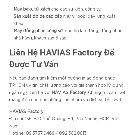
May balo, túi xách
cho các sự kiện, công ty.
Sản xuất đồ da cao cấp
như ví, bóp, dây lưng xuất
khẩu.
May đồng phục công sở
, bảo hộ lao động, đồng phục
nhà hàng, khách sạn 5 sao.
Liên Hệ HAVIAS Factory Để
Được Tư Vấn
Nếu bạn đang tìm kiếm một xưởng in áo đồng phục
TPHCM uy tín, chất lượng cao với giá thành hợp lý, đừng
ngần ngại liên hệ với
HAVIAS Factory
. Chúng tôi cam kết
mang đến cho bạn những sản phẩm và dịch vụ tốt nhất.
HAVIAS Factory
Địa chỉ: 136-B10 Phổ Quang, F9, Phú Nhuận, HCM, Việt
Nam
Hotline: 09.3737.0469 / 092.362.8613