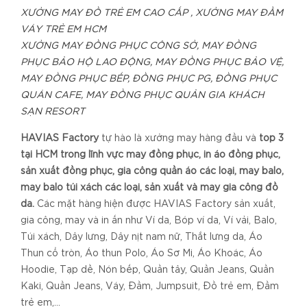
XƯỞNG MAY ĐỒ TRẺ EM CAO CẤP , XƯỞNG MAY ĐẦM
VÁY TRẺ EM HCM
XƯỞNG MAY ĐỒNG PHỤC CÔNG SỞ, MAY ĐỒNG
PHỤC BẢO HỘ LAO ĐỘNG, MAY ĐỒNG PHỤC BẢO VỆ,
MAY ĐỒNG PHỤC BẾP, ĐỒNG PHỤC PG, ĐỒNG PHỤC
QUÁN CAFE, MAY ĐỒNG PHỤC QUẢN GIA KHÁCH
SẠN RESORT
HAVIAS Factory
tự hào là xưởng may hàng đầu và
top 3
tại HCM trong lĩnh vực may đồng phục, in áo đồng phục,
sản xuất đồng phục, gia công quần áo các loại, may balo,
may balo túi xách các loại, sản xuất và may gia công đồ
da.
Các mặt hàng hiện được HAVIAS Factory sản xuất,
gia công, may và in ấn như Ví da, Bóp ví da, Ví vải, Balo,
Túi xách, Dây lưng, Dây nịt nam nữ, Thắt lưng da, Áo
Thun cổ tròn, Áo thun Polo, Áo Sơ Mi, Áo Khoác, Áo
Hoodie, Tạp dề, Nón bếp, Quần tây, Quần Jeans, Quần
Kaki, Quần Jeans, Váy, Đầm, Jumpsuit, Đồ trẻ em, Đầm
trẻ em,...