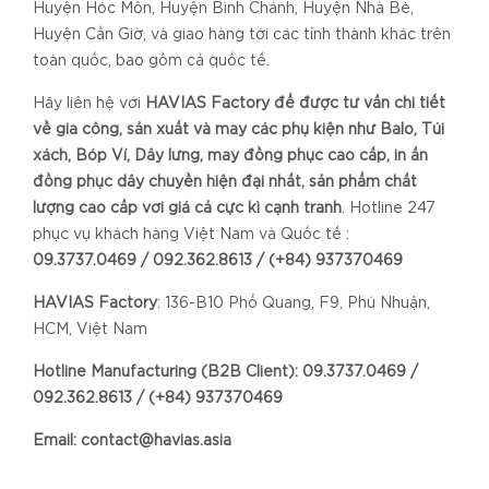
Huyện Hóc Môn, Huyện Bình Chánh, Huyện Nhà Bè,
Huyện Cần Giờ, và giao hàng tới các tỉnh thành khác trên
toàn quốc, bao gồm cả quốc tế.
Hãy liên hệ với
HAVIAS Factory để được tư vấn chi tiết
về gia công, sản xuất và may các phụ kiện như Balo, Túi
xách, Bóp Ví, Dây lưng, may đồng phục cao cấp, in ấn
đồng phục dây chuyền hiện đại nhất, sản phẩm chất
lượng cao cấp với giá cả cực kì cạnh tranh
. Hotline 247
phục vụ khách hàng Việt Nam và Quốc tế :
09.3737.0469 / 092.362.8613 / (+84) 937370469
HAVIAS Factory
: 136-B10 Phổ Quang, F9, Phú Nhuận,
HCM, Việt Nam
Hotline Manufacturing (B2B Client): 09.3737.0469 /
092.362.8613 / (+84) 937370469
Email: contact@havias.asia