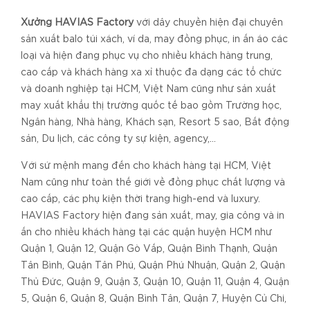
Xưởng HAVIAS Factory
với dây chuyền hiện đại chuyên
sản xuất balo túi xách, ví da, may đồng phục, in ấn áo các
loại và hiện đang phục vụ cho nhiều khách hàng trung,
cao cấp và khách hàng xa xỉ thuộc đa dạng các tổ chức
và doanh nghiệp tại HCM, Việt Nam cũng như sản xuất
may xuất khẩu thị trường quốc tế bao gồm Trường học,
Ngân hàng, Nhà hàng, Khách sạn, Resort 5 sao, Bất động
sản, Du lịch, các công ty sự kiện, agency,...
Với sứ mệnh mang đến cho khách hàng tại HCM, Việt
Nam cũng như toàn thế giới về đồng phục chất lượng và
cao cấp, các phụ kiện thời trang high-end và luxury.
HAVIAS Factory hiện đang sản xuất, may, gia công và in
ấn cho nhiều khách hàng tại các quận huyện HCM như
Quận 1, Quận 12, Quận Gò Vấp, Quận Bình Thạnh, Quận
Tân Bình, Quận Tân Phú, Quận Phú Nhuận, Quận 2, Quận
Thủ Đức, Quận 9, Quận 3, Quận 10, Quận 11, Quận 4, Quận
5, Quận 6, Quận 8, Quận Bình Tân, Quận 7, Huyện Củ Chi,