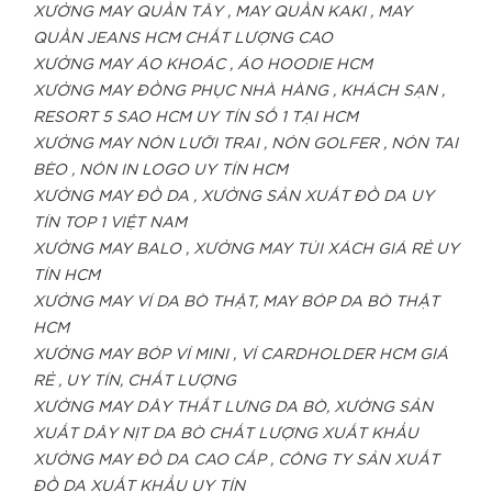
XƯỞNG MAY QUẦN TÂY , MAY QUẦN KAKI , MAY
QUẦN JEANS HCM CHẤT LƯỢNG CAO
XƯỞNG MAY ÁO KHOÁC , ÁO HOODIE HCM
XƯỞNG MAY ĐỒNG PHỤC NHÀ HÀNG , KHÁCH SẠN ,
RESORT 5 SAO HCM UY TÍN SỐ 1 TẠI HCM
XƯỞNG MAY NÓN LƯỠI TRAI , NÓN GOLFER , NÓN TAI
BÈO , NÓN IN LOGO UY TÍN HCM
XƯỞNG MAY ĐỒ DA , XƯỞNG SẢN XUẤT ĐỒ DA UY
TÍN TOP 1 VIỆT NAM
XƯỞNG MAY BALO , XƯỞNG MAY TÚI XÁCH GIÁ RẺ UY
TÍN HCM
XƯỞNG MAY VÍ DA BÒ THẬT, MAY BÓP DA BÒ THẬT
HCM
XƯỞNG MAY BÓP VÍ MINI , VÍ CARDHOLDER HCM GIÁ
RẺ , UY TÍN, CHẤT LƯỢNG
XƯỞNG MAY DÂY THẮT LƯNG DA BÒ, XƯỞNG SẢN
XUẤT DÂY NỊT DA BÒ CHẤT LƯỢNG XUẤT KHẨU
XƯỞNG MAY ĐỒ DA CAO CẤP , CÔNG TY SẢN XUẤT
ĐỒ DA XUẤT KHẨU UY TÍN