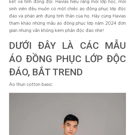
kết và tính đồng đội. Havias hiểu rằng mỗi lớp học, mỗi
sinh viên đều muốn có một chiếc áo đồng phục lớp độc
đáo và phản ánh đúng tinh thần của họ. Hãy cùng Havias
tham khảo những mẫu áo đồng phục lớp năm 2024 đơn
giản nhưng vẫn không kém phần độc đáo nhé!
DƯỚI ĐÂY LÀ CÁC MẪU
ÁO ĐỒNG PHỤC LỚP ĐỘC
ĐÁO, BẮT TREND
Áo thun cotton basic: