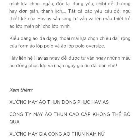
mình lựa chọn: ngầu, độc lạ, đáng yêu, chibi dễ thương
hay đơn giản, thanh lịch,… Tất cả các yêu cầu đội ngũ
thiết kế của Havias sẵn sàng tư vấn và lên mẫu thiết kế
áo lớp miễn phí cho lớp mình.
Kiểu dáng áo đa dạng, thoải mái lựa chọn chiều dài, rộng
của form áo lớp polo và áo lớp polo oversize.
Hãy liên hệ
Havias
ngay để được tư vấn ngay những mẫu
áo đồng phục lớp và nhận ngay giá ưu đãi bạn nhé!
Xem thêm:
XƯỞNG MAY ÁO THUN ĐỒNG PHỤC HAVIAS
CÔNG TY MAY ÁO THUN CAO CẤP KHÔNG THỂ BỎ
QUA
XƯỞNG MAY GIA CÔNG ÁO THUN NAM NỮ