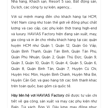
Nhà hàng, Khách sạn, Resort 5 sao, Bất động sản,
Du lịch, các công ty sự kiện, agency,...
Với sứ mệnh mang đến cho khách hàng tại HCM,
Việt Nam cũng như toàn thế giới về đồng phục chất
lượng và cao cấp, các phụ kiện thời trang high-end
và luxury. HAVIAS Factory hiện đang sản xuất, may,
gia công và in ấn cho nhiều khách hàng tại các quận
huyện HCM như Quận 1, Quận 12, Quận Gò Vấp,
Quận Bình Thạnh, Quận Tân Bình, Quận Tân Phú,
Quận Phú Nhuận, Quận 2, Quận Thủ Đức, Quận 9,
Quận 3, Quận 10, Quận 11, Quận 4, Quận 5, Quận 6,
Quận 8, Quận Bình Tân, Quận 7, Huyện Củ Chi,
Huyện Hóc Môn, Huyện Bình Chánh, Huyện Nhà Bè,
Huyện Cần Giờ, và giao hàng tới các tỉnh thành khác
trên toàn quốc, bao gồm cả quốc tế.
H
ãy liên hệ với HAVIAS Factory
để được tư vấn chi
tiết về gia công, sản xuất và may các phụ kiện như
Balo, Túi xách, Bóp Ví, Dây lưng, may đồng phục