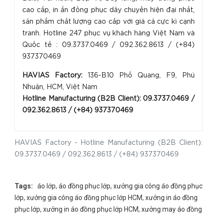
cao cấp, in ấn đồng phục dây chuyền hiện đại nhất,
sản phẩm chất lượng cao cấp với giá cả cực kì cạnh
tranh. Hotline 247 phục vụ khách hàng Việt Nam và
Quốc tế : 09.3737.0469 / 092.362.8613 / (+84)
937370469
HAVIAS Factory:
136-B10 Phổ Quang, F9, Phú
Nhuận, HCM, Việt Nam
Hotline Manufacturing (B2B Client): 09.3737.0469 /
092.362.8613 / (+84) 93737046
9
HAVIAS Factory - Hotline Manufacturing (B2B Client):
09.3737.0469 / 092.362.8613 / (+84) 937370469
Tags:
áo lớp
,
áo đồng phục lớp
,
xưởng gia công áo đồng phục
lớp
,
xưởng gia công áo đồng phục lớp HCM
,
xưởng in áo đồng
phục lớp
,
xưởng in áo đồng phục lớp HCM
,
xưởng may áo đồng