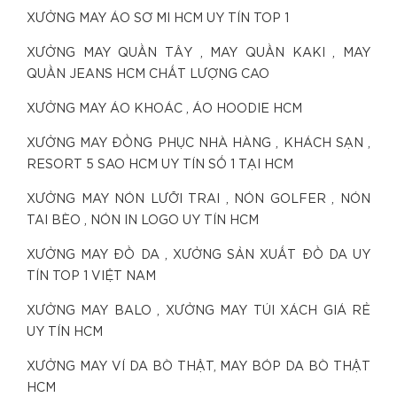
XƯỞNG MAY ÁO SƠ MI HCM UY TÍN TOP 1
XƯỞNG MAY QUẦN TÂY , MAY QUẦN KAKI , MAY
QUẦN JEANS HCM CHẤT LƯỢNG CAO
XƯỞNG MAY ÁO KHOÁC , ÁO HOODIE HCM
XƯỞNG MAY ĐỒNG PHỤC NHÀ HÀNG , KHÁCH SẠN ,
RESORT 5 SAO HCM UY TÍN SỐ 1 TẠI HCM
XƯỞNG MAY NÓN LƯỠI TRAI , NÓN GOLFER , NÓN
TAI BÈO , NÓN IN LOGO UY TÍN HCM
XƯỞNG MAY ĐỒ DA , XƯỞNG SẢN XUẤT ĐỒ DA UY
TÍN TOP 1 VIỆT NAM
XƯỞNG MAY BALO , XƯỞNG MAY TÚI XÁCH GIÁ RẺ
UY TÍN HCM
XƯỞNG MAY VÍ DA BÒ THẬT, MAY BÓP DA BÒ THẬT
HCM