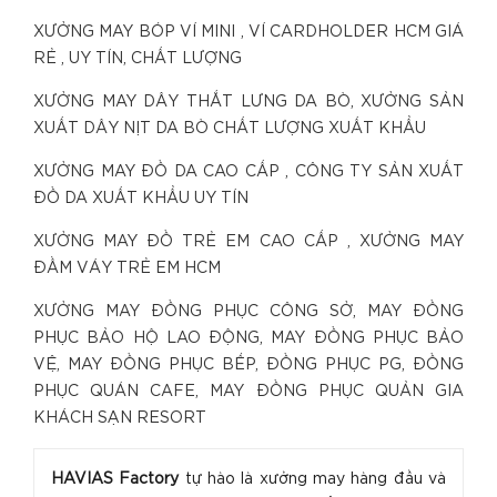
XƯỞNG MAY BÓP VÍ MINI , VÍ CARDHOLDER HCM GIÁ
RẺ , UY TÍN, CHẤT LƯỢNG
XƯỞNG MAY DÂY THẮT LƯNG DA BÒ, XƯỞNG SẢN
XUẤT DÂY NỊT DA BÒ CHẤT LƯỢNG XUẤT KHẨU
XƯỞNG MAY ĐỒ DA CAO CẤP , CÔNG TY SẢN XUẤT
ĐỒ DA XUẤT KHẨU UY TÍN
XƯỞNG MAY ĐỒ TRẺ EM CAO CẤP , XƯỞNG MAY
ĐẦM VÁY TRẺ EM HCM
XƯỞNG MAY ĐỒNG PHỤC CÔNG SỞ, MAY ĐỒNG
PHỤC BẢO HỘ LAO ĐỘNG, MAY ĐỒNG PHỤC BẢO
VỆ, MAY ĐỒNG PHỤC BẾP, ĐỒNG PHỤC PG, ĐỒNG
PHỤC QUÁN CAFE, MAY ĐỒNG PHỤC QUẢN GIA
KHÁCH SẠN RESORT
HAVIAS Factory
tự hào là xưởng may hàng đầu và