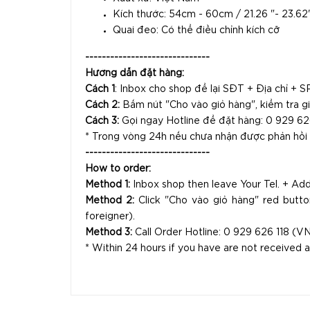
Kích thước: 54cm - 60cm / 21.26 "- 23.62"
Quai đeo: Có thể điều chỉnh kích cỡ
------------------------------
Hướng dẫn đặt hàng:
Cách 1
: Inbox cho shop để lại SĐT + Địa chỉ + 
Cách 2:
Bấm nút "Cho vào giỏ hàng", kiểm tra gi
Cách 3:
Gọi ngay Hotline để đặt hàng: 0 929 626
* Trong vòng 24h nếu chưa nhận được phản hồi t
------------------------------
How to order:
Method 1:
Inbox shop then leave Your Tel. + Ad
Method 2:
Click "Cho vào giỏ hàng" red button 
foreigner).
Method 3:
Call Order Hotline: 0 929 626 118 (VN
* Within 24 hours if you have are not received a