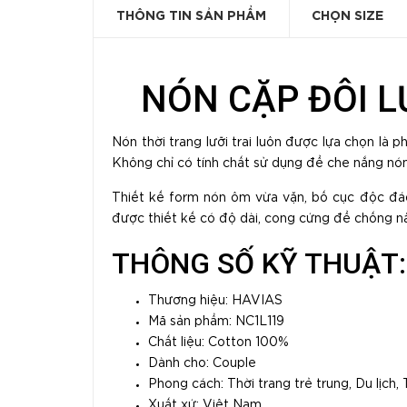
THÔNG TIN SẢN PHẨM
CHỌN SIZE
NÓN CẶP ĐÔI L
Nón thời trang lưỡi trai luôn được lựa chọn là ph
Không chỉ có tính chất sử dụng để che nắng nón 
Thiết kế form nón ôm vừa vặn, bố cục độc đáo s
được thiết kế có độ dài, cong cứng để chống nắn
THÔNG SỐ KỸ THUẬT:
Thương hiệu: HAVIAS
Mã sản phẩm: NC1L119
Chất liệu: Cotton 100%
Dành cho: Couple
Phong cách: Thời trang trẻ trung, Du lịch,
Xuất xứ: Việt Nam