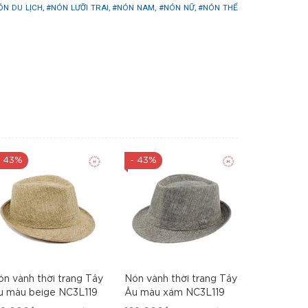
ÓN DU LỊCH,
#NÓN LƯỠI TRAI,
#NÓN NAM,
#NÓN NỮ,
#NÓN THỂ
- 43%
- 43%
- 18%
ón vành thời trang Tây
Nón vành thời trang Tây
Nón thời t
u màu beige NC3L119
Âu màu xám NC3L119
cao cấp đ