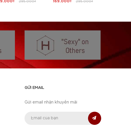
69.000₫
295.000₫
169.000₫
295.000₫
159.000₫
GỬI EMAIL
Gửi email nhận khuyến mãi