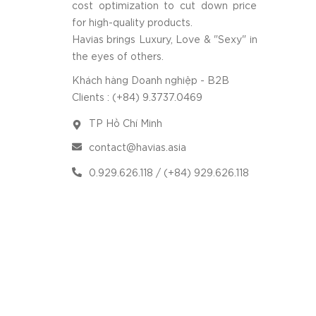
cost optimization to cut down price
for high-quality products.
Havias brings Luxury, Love & "Sexy" in
the eyes of others.
Khách hàng Doanh nghiệp - B2B
Clients : (+84) 9.3737.0469
TP Hồ Chí Minh
contact@havias.asia
0.929.626.118 / (+84) 929.626.118