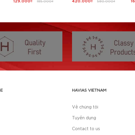
129.000₫
185.000₫
420.000₫
580.000₫
1
E
HAVIAS VIETNAM
Về chúng tôi
Tuyển dụng
Contact to us