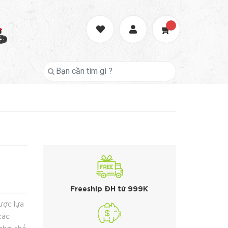
Freeship ĐH từ 999K
ược lựa
các