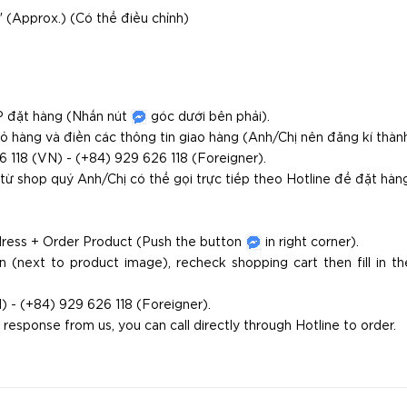
 (Approx.) (Có thể điều chỉnh)
SP đặt hàng (Nhấn nút
góc dưới bên phải).
ỏ hàng và điền các thông tin giao hàng (Anh/Chị nên đăng kí thành
 118 (VN) - (+84) 929 626 118 (Foreigner).
ừ shop quý Anh/Chị có thể gọi trực tiếp theo Hotline để đặt hàng
dress + Order Product (Push the button
in right corner).
(next to product image), recheck shopping cart then fill in the 
) - (+84) 929 626 118 (Foreigner).
 response from us, you can call directly through Hotline to order.