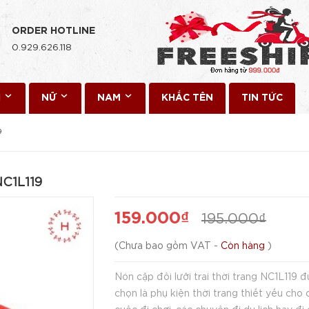
ORDER HOTLINE
0.929.626.118
I
NỮ
NAM
KHẮC TÊN
TIN TỨC
9
NC1L119
159.000₫
195.000₫
(
Chưa bao gồm VAT
-
Còn hàng
)
Nón cặp đôi lưỡi trai thời trang NC1L119 đ
chọn là phụ kiện thời trang thiết yếu cho 