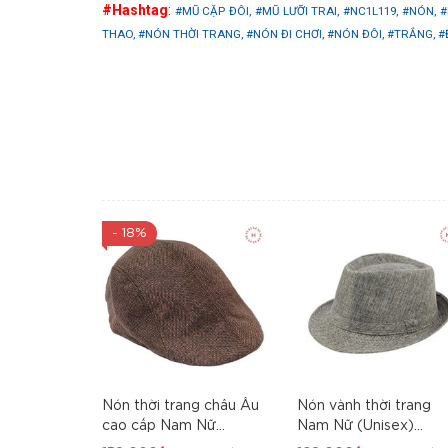
#Hashtag
:
#MŨ CẶP ĐÔI,
#MŨ LƯỠI TRAI,
#NC1L119,
#NÓN,
#
THAO,
#NÓN THỜI TRANG,
#NÓN ĐI CHƠI,
#NÓN ĐÔI,
#TRẮNG,
#
- 18%
Nón thời trang châu Âu
Nón vành thời trang
cao cấp Nam Nữ
Nam Nữ (Unisex)
NC2L119
NC3L119