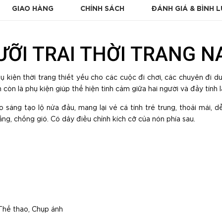
GIAO HÀNG
CHÍNH SÁCH
ĐÁNH GIÁ & BÌNH 
ƯỠI TRAI THỜI TRANG 
ụ kiện thời trang thiết yếu cho các cuộc đi chơi, các chuyên đi du lị
còn là phụ kiện giúp thể hiện tình cảm giữa hai người và đầy tính
áng tạo lộ nửa đầu, mang lại vẻ cá tính trẻ trung, thoải mái, dễ
g, chống gió. Có dây điều chỉnh kích cỡ của nón phía sau.
 Thể thao, Chụp ảnh