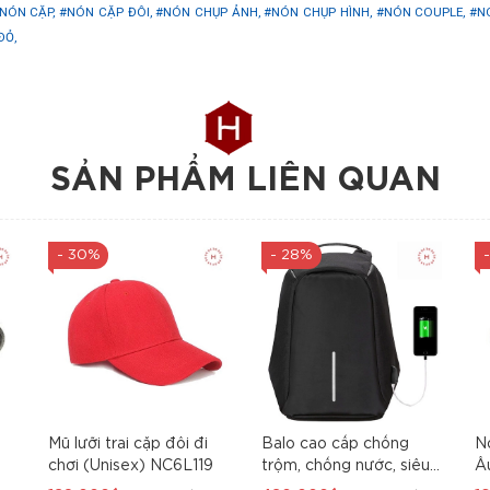
NÓN CẶP,
#NÓN CẶP ĐÔI,
#NÓN CHỤP ẢNH,
#NÓN CHỤP HÌNH,
#NÓN COUPLE,
#N
ĐỎ,
SẢN PHẨM LIÊN QUAN
- 30%
- 28%
Mũ lưỡi trai cặp đôi đi
Balo cao cấp chống
N
chơi (Unisex) NC6L119
trộm, chống nước, siêu
Â
nhẹ Nam Nữ BC7L119