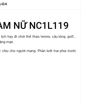
LUẬN
NAM NỮ NC1L119
ch hay đi chơi thể thao tennis, cầu lông, golf,...
 lãng mạn.
 chịu cho người mang. Phần lưỡi trai phía trước