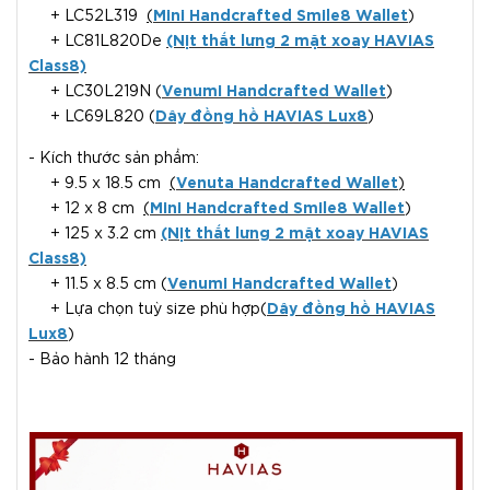
+ LC52L319
(
Mini Handcrafted Smile8 Wallet
)
+ LC81L820De
(Nịt thắt lưng 2 mặt xoay HAVIAS
Class8)
+ LC30L219N (
Venumi Handcrafted Wallet
)
+ LC69L820 (
Dây đồng hồ HAVIAS Lux8
)
- Kích thước sản phẩm:
+ 9.5 x 18.5 cm
(
Venuta Handcrafted Wallet
)
+ 12 x 8 cm
(
Mini Handcrafted Smile8 Wallet
)
+ 125 x 3.2 cm
(Nịt thắt lưng 2 mặt xoay HAVIAS
Class8)
+ 11.5 x 8.5 cm (
Venumi Handcrafted Wallet
)
+ Lựa chọn tuỳ size phù hợp(
Dây đồng hồ HAVIAS
Lux8
)
- Bảo hành 12 tháng