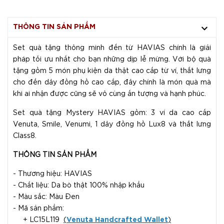
THÔNG TIN SẢN PHẨM
Set quà tặng thông minh đến từ HAVIAS chính là giải
pháp tối ưu nhất cho bạn những dịp lễ mừng. Với bộ quà
tặng gồm 5 món phụ kiện da thật cao cấp từ ví, thắt lưng
cho đến dây đồng hồ cao cấp, đây chính là món quà mà
khi ai nhận được cũng sẽ vô cùng ấn tượng và hạnh phúc.
Set quà tặng Mystery HAVIAS gồm: 3 ví da cao cấp
Venuta, Smile, Venumi, 1 dây đồng hồ Lux8 và thắt lưng
Class8.
THÔNG TIN SẢN PHẨM
- Thương hiệu: HAVIAS
- Chất liệu: Da bò thật 100% nhập khẩu
- Màu sắc: Màu Đen
- Mã sản phẩm:
+ LC15L119
(
Venuta Handcrafted Wallet
)