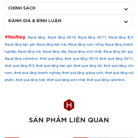
CHÍNH SÁCH
ĐÁNH GIÁ & BÌNH LUẬN
#Hashtag
:
#quà tặng,
#quà tặng 20/10,
#quà tặng 20/11,
#quà tặng 8/3,
#quà tặng bạn gái,
#quà tặng bạn trai,
#quà tặng cuộc sống,
#quà tặng doanh
nghiệp,
#quà tặng mẹ,
#quà tặng sếp,
#quà tặng sinh nhật,
#quà tặng tân gia,
#quà tặng valentine,
#set quà tặng,
#set quà tặng 20/10,
#set quà tặng 20/11,
#set quà tặng 8/3,
#set quà tặng bạn gái,
#set quà tặng bố,
#set quà tặng cho
nam,
#set quà tặng doanh nghiệp,
#set quà tặng giáng sinh,
#set quà tặng mỹ
phẩm,
#set quà tặng noel,
#set quà tặng sinh nhật,
#set quà tặng valentine,
SẢN PHẨM LIÊN QUAN