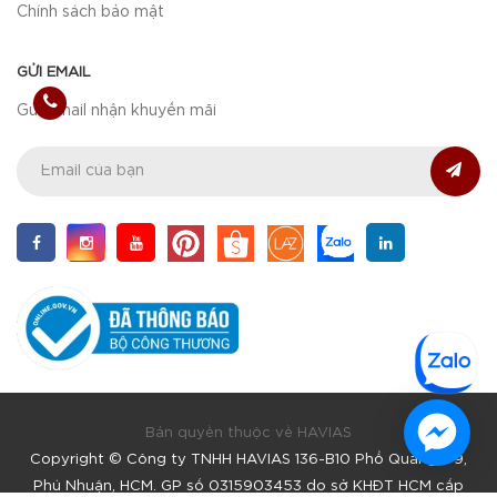
Chính sách bảo mật
GỬI EMAIL
Gửi email nhận khuyến mãi
Bản quyền thuộc về HAVIAS
Copyright © Công ty TNHH HAVIAS 136-B10 Phổ Quang, F9,
Phú Nhuận, HCM. GP số 0315903453 do sở KHĐT HCM cấp