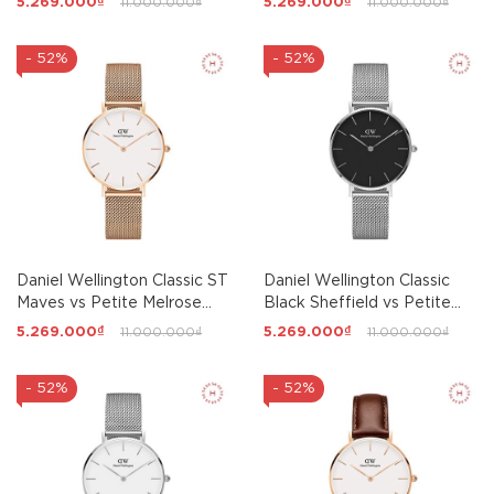
5.269.000₫
11.000.000₫
5.269.000₫
11.000.000₫
- 52%
- 52%
Daniel Wellington Classic ST
Daniel Wellington Classic
Maves vs Petite Melrose
Black Sheffield vs Petite
White Couple 40mm/32mm
Sterling Black Couple
5.269.000₫
11.000.000₫
5.269.000₫
11.000.000₫
40mm/32mm
- 52%
- 52%