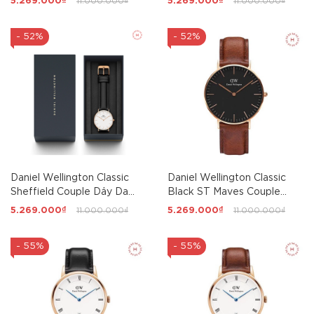
5.269.000₫
11.000.000₫
5.269.000₫
11.000.000₫
40mm/32mm
- 52%
- 52%
Daniel Wellington Classic
Daniel Wellington Classic
Sheffield Couple Dây Da
Black ST Maves Couple
36mm/40mm
36mm/40mm
5.269.000₫
11.000.000₫
5.269.000₫
11.000.000₫
- 55%
- 55%