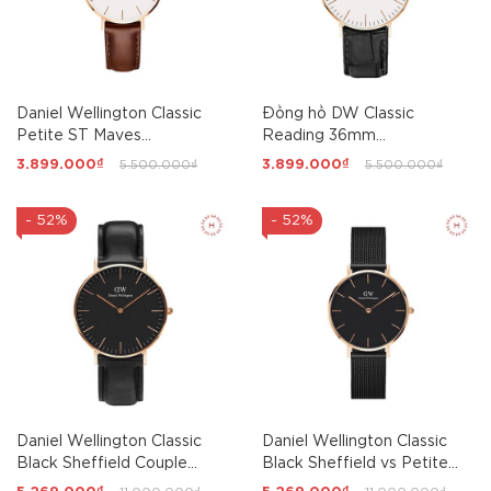
Daniel Wellington Classic
Đồng hồ DW Classic
Petite ST Maves
Reading 36mm
32mm/28mm Nữ
DW00100041 Unisex
3.899.000₫
5.500.000₫
3.899.000₫
5.500.000₫
- 52%
- 52%
Daniel Wellington Classic
Daniel Wellington Classic
Black Sheffield Couple
Black Sheffield vs Petite
36mm/40mm
Ashfield Couple