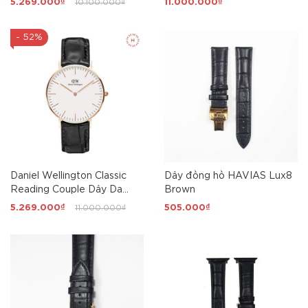
5.269.000₫
10.100.000₫
11.000.000₫
- 52%
Daniel Wellington Classic
Dây đồng hồ HAVIAS Lux8
Reading Couple Dây Da
Brown
36mm/40mm
5.269.000₫
11.000.000₫
505.000₫