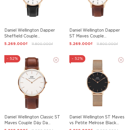
Daniel Wellington Dapper
Daniel Wellington Dapper
Sheffield Couple
ST Maves Couple
34mm/38mm
34mm/38mm
5.269.000₫
11.800.000₫
5.269.000₫
11.800.000₫
- 52%
- 52%
Daniel Wellington Classic ST
Daniel Wellington ST Maves
Maves Couple Dây Da
vs Petite Melrose Black
36mm/40mm
Couple 40mm/32mm