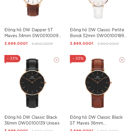
Đồng hồ DW Dapper ST
Đồng hồ DW Classic Petite
Maves 34mm DW00100091
Bondi 32mm DW00100189
Nữ
Nữ
3.699.000₫
5.900.000₫
3.899.000₫
3.900.000₫
- 33%
- 33%
Đồng hồ DW Classic Black
Đồng hồ DW Classic Black
36mm DW00100139 Unisex
ST Maves 36mm
DW00100136 Unisex