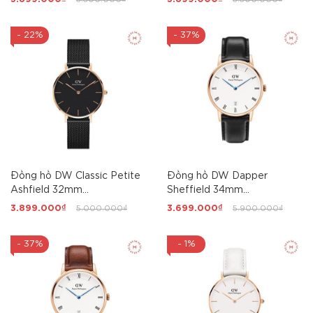
- 22%
- 37%
Đồng hồ DW Classic Petite
Đồng hồ DW Dapper
Ashfield 32mm
Sheffield 34mm
DW00100201 Nữ
DW00100092 Nữ
3.899.000₫
5.000.000₫
3.699.000₫
5.900.000₫
- 37%
- 1%