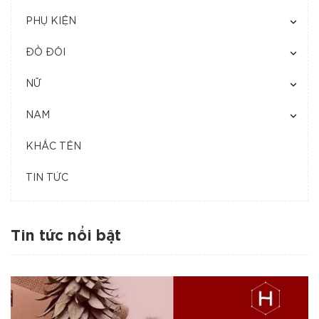
PHỤ KIỆN
ĐỒ ĐÔI
NỮ
NAM
KHẮC TÊN
TIN TỨC
Tin tức nổi bật