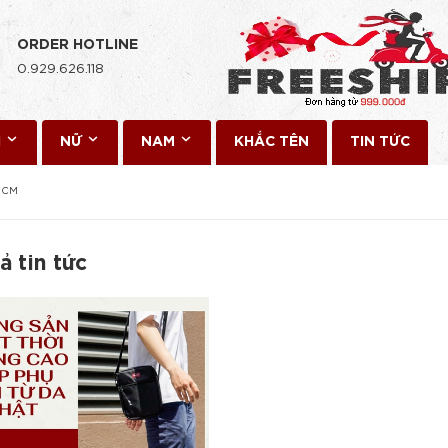
ORDER HOTLINE
0.929.626.118
I
NỮ
NAM
KHẮC TÊN
TIN TỨC
 HCM
ả tin tức