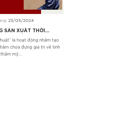
ăng:
23/05/2024
 SẢN XUẤT THỜI
 CAO CẤP PHỤ KIỆN TỪ
huật” là hoạt động nhằm tạo
phẩm chứa đựng giá trị về tinh
thẩm mỹ....