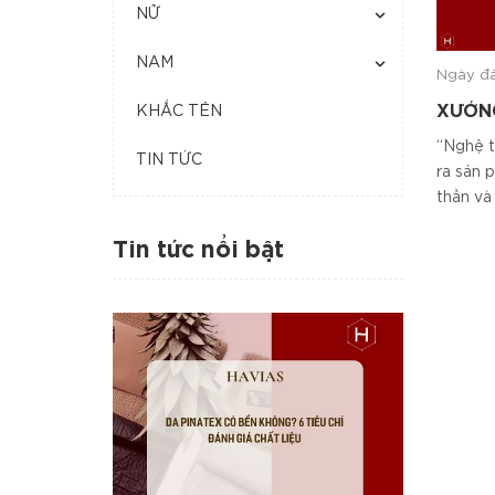
NỮ
NAM
Ngày đ
XƯỞNG
KHẮC TÊN
TRANG
“Nghệ t
DA
TIN TỨC
ra sản 
thần và 
Tin tức nổi bật