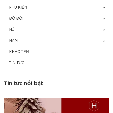
PHỤ KIỆN
ĐỒ ĐÔI
NỮ
NAM
KHẮC TÊN
TIN TỨC
Tin tức nổi bật