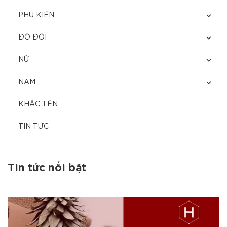
PHỤ KIỆN
ĐỒ ĐÔI
NỮ
NAM
KHẮC TÊN
TIN TỨC
Tin tức nổi bật