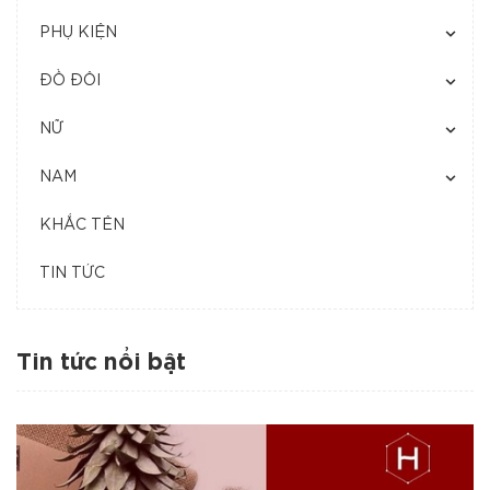
PHỤ KIỆN
ĐỒ ĐÔI
NỮ
NAM
KHẮC TÊN
TIN TỨC
Tin tức nổi bật