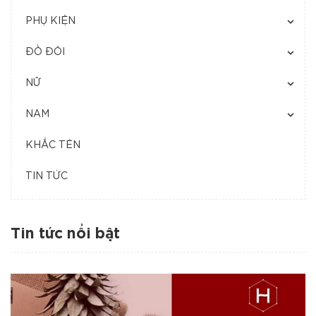
PHỤ KIỆN
ĐỒ ĐÔI
NỮ
NAM
KHẮC TÊN
TIN TỨC
Tin tức nổi bật