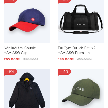
Nón lưỡi trai Couple
Túi Gym Du lịch Fitlux2
HAVIAS® Cap
HAVIAS® Premium
265.000₫
320.000₫
599.000₫
650.000₫
- 9%
- 17%