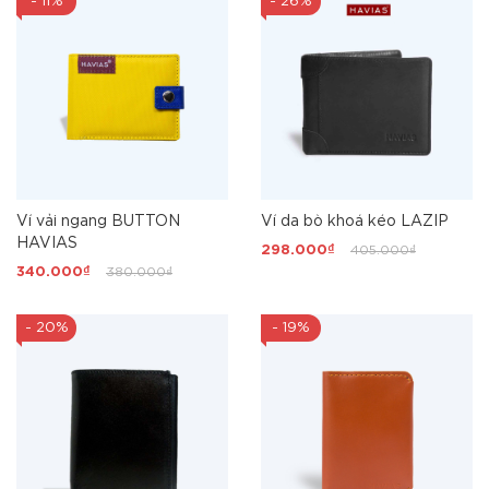
- 11%
- 26%
Ví vải ngang BUTTON
Ví da bò khoá kéo LAZIP
HAVIAS
298.000₫
405.000₫
340.000₫
380.000₫
- 20%
- 19%