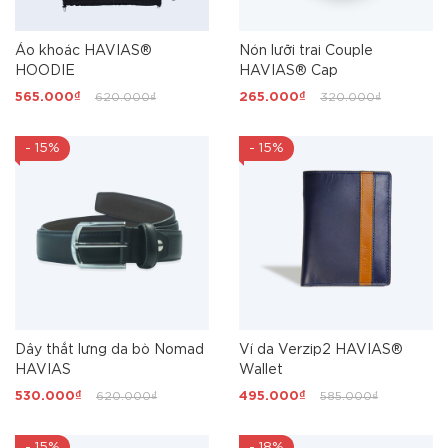
Áo khoác HAVIAS®
Nón lưỡi trai Couple
HOODIE
HAVIAS® Cap
565.000₫
620.000₫
265.000₫
320.000₫
- 15%
- 15%
Dây thắt lưng da bò Nomad
Ví da Verzip2 HAVIAS®
HAVIAS
Wallet
530.000₫
620.000₫
495.000₫
585.000₫
- 15%
- 18%