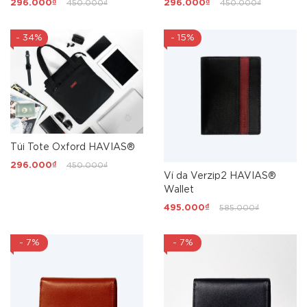
296.000₫
450.000₫
296.000₫
450.000₫
- 34%
- 15%
Túi Tote Oxford HAVIAS®
296.000₫
450.000₫
Ví da Verzip2 HAVIAS®
Wallet
495.000₫
585.000₫
- 7%
- 7%