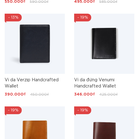
550.000₫
590.000₫
495.000₫
585.000₫
- 13%
- 19%
Ví da Verzip Handcrafted
Ví da đứng Venumi
Wallet
Handcrafted Wallet
390.000₫
450.000₫
346.000₫
425.000₫
- 19%
- 19%