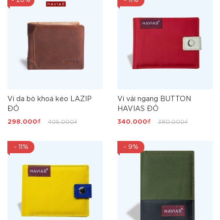
- 26%
- 11%
Ví da bò khoá kéo LAZIP
Ví vải ngang BUTTON
ĐỎ
HAVIAS ĐỎ
298.000₫
405.000₫
340.000₫
380.000₫
- 11%
- 9%