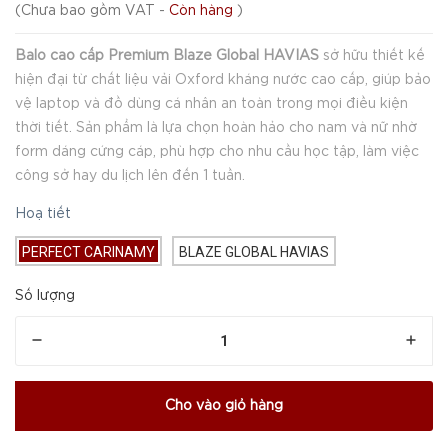
(
Chưa bao gồm VAT
-
Còn hàng
)
Balo cao cấp Premium Blaze Global HAVIAS
sở hữu thiết kế
hiện đại từ chất liệu vải Oxford kháng nước cao cấp, giúp bảo
vệ laptop và đồ dùng cá nhân an toàn trong mọi điều kiện
thời tiết. Sản phẩm là lựa chọn hoàn hảo cho nam và nữ nhờ
form dáng cứng cáp, phù hợp cho nhu cầu học tập, làm việc
công sở hay du lịch lên đến 1 tuần.
Hoạ tiết
PERFECT CARINAMY
BLAZE GLOBAL HAVIAS
Số lượng
Cho vào giỏ hàng