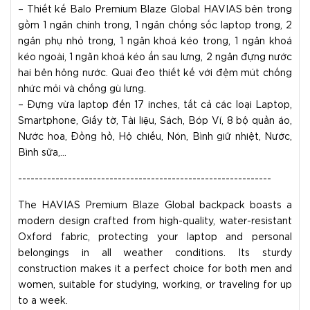
– Thiết kế Balo Premium Blaze Global HAVIAS bên trong
gồm 1 ngăn chính trong, 1 ngăn chống sốc laptop trong, 2
ngăn phụ nhỏ trong, 1 ngăn khoá kéo trong, 1 ngăn khoá
kéo ngoài, 1 ngăn khoá kéo ẩn sau lưng, 2 ngăn đựng nước
hai bên hông nước. Quai đeo thiết kế với đệm mút chống
nhức mỏi và chống gù lưng.
– Đựng vừa laptop đến 17 inches, tất cả các loại Laptop,
Smartphone, Giấy tờ, Tài liệu, Sách, Bóp Ví, 8 bộ quần áo,
Nước hoa, Đồng hồ, Hộ chiếu, Nón, Bình giữ nhiệt, Nước,
Bình sữa,…
-------------------------------------------------------------
The HAVIAS Premium Blaze Global backpack boasts a
modern design crafted from high-quality, water-resistant
Oxford fabric, protecting your laptop and personal
belongings in all weather conditions. Its sturdy
construction makes it a perfect choice for both men and
women, suitable for studying, working, or traveling for up
to a week.