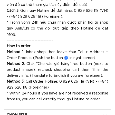
viên để có thể tham gia tích lũy điểm đổi quà).
Cách 3:
Gọi ngay Hotline để đặt hàng: 0 929 626 118 (VN)
- (+84) 929 626 118 (Foreigner).
* Trong vòng 24h nếu chưa nhận được phản hồi từ shop
quý Anh/Chị có thể gọi trực tiếp theo Hotline để đặt
hàng.
------------------------------
How to order:
Method 1:
Inbox shop then leave Your Tel. + Address +
Order Product (Push the button
in right corner).
Method 2:
Click "Cho vào giỏ hàng" red button (next to
product image), recheck shopping cart then fill in the
delivery info. (Translate to English if you are foreigner).
Method 3:
Call Order Hotline: 0 929 626 118 (VN) - (+84)
929 626 118 (Foreigner).
* Within 24 hours if you have are not received a response
from us, you can call directly through Hotline to order.
CHỌN SIZE