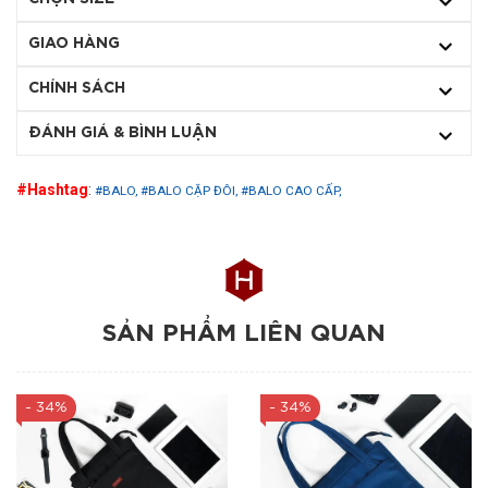
GIAO HÀNG
CHÍNH SÁCH
ĐÁNH GIÁ & BÌNH LUẬN
#Hashtag
:
#BALO,
#BALO CẶP ĐÔI,
#BALO CAO CẤP,
SẢN PHẨM LIÊN QUAN
- 34%
- 34%